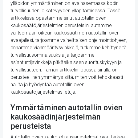
ylläpidon ymmärtäminen on avainasemassa kodin
turvallisuuden ja kätevyyden ylläpitämisessä. Tässä
artikkelissa opastamme sinut autotallin oven
kaukosäätöjärjestelmien perusteisiin, autamme
valitsemaan oikean kaukosäätimen autotallin oven
avaajallesi, tarjoamme vaiheittaisen ohjelmointiohjeen,
annamme vianmääritysvinkkejä, tutkimme kehittyneitä
turvallisuusominaisuuksia ja tarjoamme
asiantuntijavinkkejä pitkäaikaiseen suorituskykyyn ja
turvallisuuteen. Tämän artikkelin lopussa sinulla on
perusteellinen ymmärrys siitä, miten voit tehokkaasti
hallita ja hyödyntää autotallin oven
kaukosäätöjärjestelmäsi etuja.
Ymmärtäminen autotallin ovien
kaukosäädinjärjestelmän
perusteista
Autotallin ovien kauko-ohjausjärjestelmät ovat tärkeä