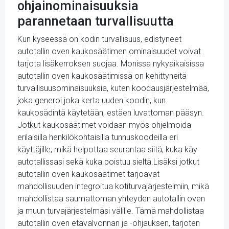
ohjainominaisuuksia
parannetaan turvallisuutta
Kun kyseessä on kodin turvallisuus, edistyneet
autotallin oven kaukosäätimen ominaisuudet voivat
tarjota lisäkerroksen suojaa. Monissa nykyaikaisissa
autotallin oven kaukosäätimissä on kehittyneitä
turvallisuusominaisuuksia, kuten koodausjärjestelmää,
joka generoi joka kerta uuden koodin, kun
kaukosädintä käytetään, estäen luvattoman pääsyn.
Jotkut kaukosäätimet voidaan myös ohjelmoida
erilaisilla henkilökohtaisilla tunnuskoodeilla eri
käyttäjille, mikä helpottaa seurantaa siitä, kuka käy
autotallissasi sekä kuka poistuu sieltä.Lisäksi jotkut
autotallin oven kaukosäätimet tarjoavat
mahdollisuuden integroitua kotiturvajärjestelmiin, mikä
mahdollistaa saumattoman yhteyden autotallin oven
ja muun turvajärjestelmäsi välille. Tämä mahdollistaa
autotallin oven etävalvonnan ja -ohjauksen, tarjoten