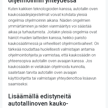
ohjelmoinnin yhteydessä
Kuten kaikkien teknologioiden kanssa, autotallin oven
kaukosäädinjärjestelmät voivat kohdata yleisiä
ongelmia ohjelmoinnin aikana. Näiden ongelmien
ymmärtäminen ja niiden vianmääritys voi säästää
aikaa ja turhautumista. Joitakin yleisiä ongelmia ovat
häiriöt muiden laitteiden kanssa, heikko paristo
kaukosäätimessä ja virheelliset ohjelmointivaiheet. On
tärkeää noudattaa huolellisesti valmistajan antamia
ohjelmointiohjeita ja varmistaa, että kaukosäädin on
yhteensopiva autotallin oven avaajan kanssa. Jos
kaukosäädin ei vieläkään ohjelmoidu kunnolla,
saatetaan tarvita autotallin oven avaajan
käyttöohjetta tai valmistajan yhteydenottoa lisäavun
saamiseksi.
Lisäämällä edistyneitä
autotallinoven kauko-