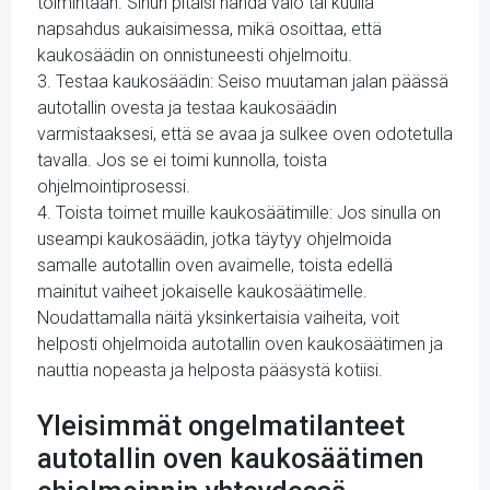
toimintaan. Sinun pitäisi nähdä valo tai kuulla
napsahdus aukaisimessa, mikä osoittaa, että
kaukosäädin on onnistuneesti ohjelmoitu.
3. Testaa kaukosäädin: Seiso muutaman jalan päässä
autotallin ovesta ja testaa kaukosäädin
varmistaaksesi, että se avaa ja sulkee oven odotetulla
tavalla. Jos se ei toimi kunnolla, toista
ohjelmointiprosessi.
4. Toista toimet muille kaukosäätimille: Jos sinulla on
useampi kaukosäädin, jotka täytyy ohjelmoida
samalle autotallin oven avaimelle, toista edellä
mainitut vaiheet jokaiselle kaukosäätimelle.
Noudattamalla näitä yksinkertaisia vaiheita, voit
helposti ohjelmoida autotallin oven kaukosäätimen ja
nauttia nopeasta ja helposta pääsystä kotiisi.
Yleisimmät ongelmatilanteet
autotallin oven kaukosäätimen