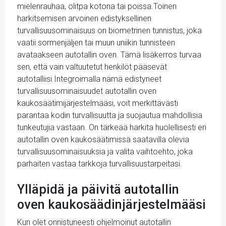
mielenrauhaa, olitpa kotona tai poissa.Toinen
harkitsemisen arvoinen edistyksellinen
turvallisuusominaisuus on biometrinen tunnistus, joka
vaatii sormenjäljen tai muun uniikin tunnisteen
avataakseen autotallin oven. Tämä lisäkerros turvaa
sen, että vain valtuutetut henkilöt pääsevät
autotalliisi.Integroimalla nämä edistyneet
turvallisuusominaisuudet autotallin oven
kaukosäätimijärjestelmääsi, voit merkittävästi
parantaa kodin turvallisuutta ja suojautua mahdollisia
tunkeutujia vastaan. On tärkeää harkita huolellisesti eri
autotallin oven kaukosäätimissä saatavilla olevia
turvallisuusominaisuuksia ja valita vaihtoehto, joka
parhaiten vastaa tarkkoja turvallisuustarpeitasi.
Ylläpidä ja päivitä autotallin
oven kaukosäädinjärjestelmääsi
Kun olet onnistuneesti ohjelmoinut autotallin