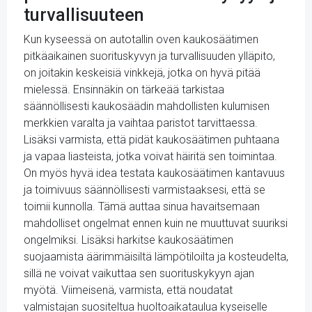
turvallisuuteen
Kun kyseessä on autotallin oven kaukosäätimen
pitkäaikainen suorituskyvyn ja turvallisuuden ylläpito,
on joitakin keskeisiä vinkkejä, jotka on hyvä pitää
mielessä. Ensinnäkin on tärkeää tarkistaa
säännöllisesti kaukosäädin mahdollisten kulumisen
merkkien varalta ja vaihtaa paristot tarvittaessa.
Lisäksi varmista, että pidät kaukosäätimen puhtaana
ja vapaa liasteista, jotka voivat häiritä sen toimintaa.
On myös hyvä idea testata kaukosäätimen kantavuus
ja toimivuus säännöllisesti varmistaaksesi, että se
toimii kunnolla. Tämä auttaa sinua havaitsemaan
mahdolliset ongelmat ennen kuin ne muuttuvat suuriksi
ongelmiksi. Lisäksi harkitse kaukosäätimen
suojaamista äärimmäisiltä lämpötiloilta ja kosteudelta,
sillä ne voivat vaikuttaa sen suorituskykyyn ajan
myötä. Viimeisenä, varmista, että noudatat
valmistajan suositeltua huoltoaikataulua kyseiselle