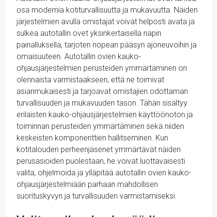
osa modernia kotiturvallisuutta ja mukavuutta. Näiden
järjestelmien avulla omistajat voivat helposti avata ja
sulkea autotallin ovet yksinkertaisella napin
painalluksella, tarjoten nopean pääsyn ajoneuvoihin ja
omaisuuteen. Autotallin ovien kauko-
ohjausjärjestelmien perusteiden ymmärtäminen on
olennaista varmistaakseen, että ne toimivat
asianmukaisesti ja tarjoavat omistajien odottaman
turvallisuuden ja mukavuuden tason. Tähän sisältyy
erilaisten kauko-ohjausjärjestelmien käyttöönoton ja
toiminnan perusteiden ymmärtäminen sekä niiden
keskeisten komponenttien hallitseminen. Kun
kotitalouden perheenjäsenet ymmärtävät näiden
perusasioiden puolestaan, he voivat luottavaisesti
valita, ohjelmoida ja ylläpitää autotallin ovien kauko-
ohjausjärjestelmiään parhaan mahdollisen
suorituskyvyn ja turvallisuuden varmistamiseksi.