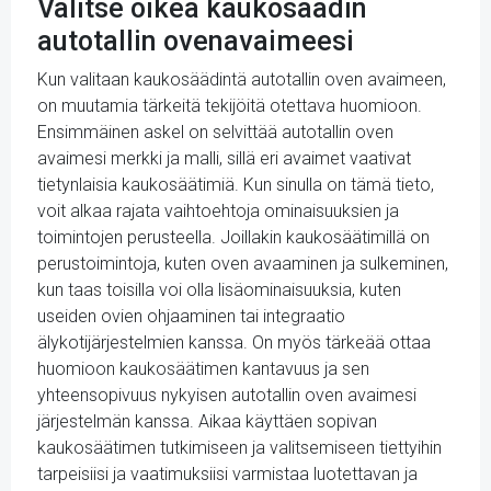
Valitse oikea kaukosäädin
autotallin ovenavaimeesi
Kun valitaan kaukosäädintä autotallin oven avaimeen,
on muutamia tärkeitä tekijöitä otettava huomioon.
Ensimmäinen askel on selvittää autotallin oven
avaimesi merkki ja malli, sillä eri avaimet vaativat
tietynlaisia kaukosäätimiä. Kun sinulla on tämä tieto,
voit alkaa rajata vaihtoehtoja ominaisuuksien ja
toimintojen perusteella. Joillakin kaukosäätimillä on
perustoimintoja, kuten oven avaaminen ja sulkeminen,
kun taas toisilla voi olla lisäominaisuuksia, kuten
useiden ovien ohjaaminen tai integraatio
älykotijärjestelmien kanssa. On myös tärkeää ottaa
huomioon kaukosäätimen kantavuus ja sen
yhteensopivuus nykyisen autotallin oven avaimesi
järjestelmän kanssa. Aikaa käyttäen sopivan
kaukosäätimen tutkimiseen ja valitsemiseen tiettyihin
tarpeisiisi ja vaatimuksiisi varmistaa luotettavan ja