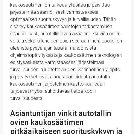
kaukosäätimen, on tärkeää ylläpitää ja päivittää
järjestelmää säännöllisesti varmistaaksesi
optimaalisen suorituskyvyn ja turvallisuuden. Tähän
sisältyy kaukosäätimen paristojen tarkastaminen
säännöllisesti, autotallin oven avaajan liikkuvien osien
voitelu sekä kuluneiden osien seuraaminen. Lisäksi on
oleellista pysyä ajan tasalla mahdollisista
ohjelmistopäivityksistä ja kaukosäätimen teknologian
edistysaskelista varmistaaksesi järjestelmäsi
turvallisuuden ja luotettavuuden. Säännöllinen ylläpito
ja päivitykset eivät ainoastaan pidentä autotallin
kaukosäätimen järjestelmän käyttöikää, vaan
tarjoavat myös rauhoittavaa tietoa kodin
turvallisuudesta.
Asiantuntijan vinkit autotallin
ovien kaukosäätimen
pitkäaikaiseen suorituskykyyn ja