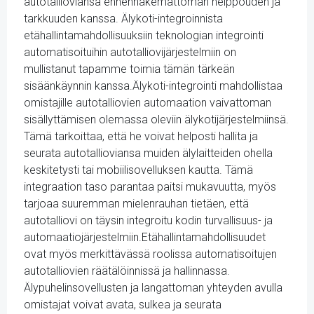
autotallioviansa ennennäkemättömän helppouden ja
tarkkuuden kanssa. Älykoti-integroinnista
etähallintamahdollisuuksiin teknologian integrointi
automatisoituihin autotalliovijärjestelmiin on
mullistanut tapamme toimia tämän tärkeän
sisäänkäynnin kanssa.Älykoti-integrointi mahdollistaa
omistajille autotalliovien automaation vaivattoman
sisällyttämisen olemassa oleviin älykotijärjestelmiinsä.
Tämä tarkoittaa, että he voivat helposti hallita ja
seurata autotallioviansa muiden älylaitteiden ohella
keskitetysti tai mobiilisovelluksen kautta. Tämä
integraation taso parantaa paitsi mukavuutta, myös
tarjoaa suuremman mielenrauhan tietäen, että
autotalliovi on täysin integroitu kodin turvallisuus- ja
automaatiojärjestelmiin.Etähallintamahdollisuudet
ovat myös merkittävässä roolissa automatisoitujen
autotalliovien räätälöinnissä ja hallinnassa.
Älypuhelinsovellusten ja langattoman yhteyden avulla
omistajat voivat avata, sulkea ja seurata