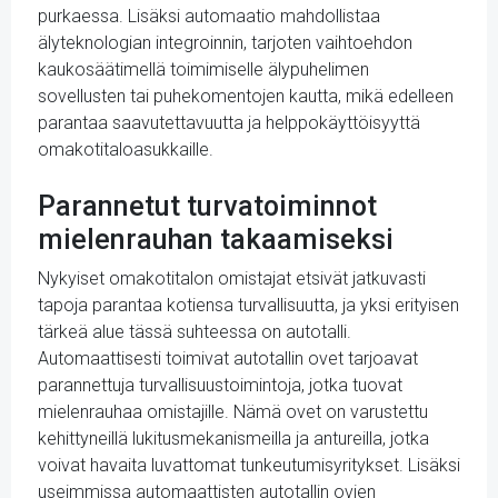
purkaessa. Lisäksi automaatio mahdollistaa
älyteknologian integroinnin, tarjoten vaihtoehdon
kaukosäätimellä toimimiselle älypuhelimen
sovellusten tai puhekomentojen kautta, mikä edelleen
parantaa saavutettavuutta ja helppokäyttöisyyttä
omakotitaloasukkaille.
Parannetut turvatoiminnot
mielenrauhan takaamiseksi
Nykyiset omakotitalon omistajat etsivät jatkuvasti
tapoja parantaa kotiensa turvallisuutta, ja yksi erityisen
tärkeä alue tässä suhteessa on autotalli.
Automaattisesti toimivat autotallin ovet tarjoavat
parannettuja turvallisuustoimintoja, jotka tuovat
mielenrauhaa omistajille. Nämä ovet on varustettu
kehittyneillä lukitusmekanismeilla ja antureilla, jotka
voivat havaita luvattomat tunkeutumisyritykset. Lisäksi
useimmissa automaattisten autotallin ovien