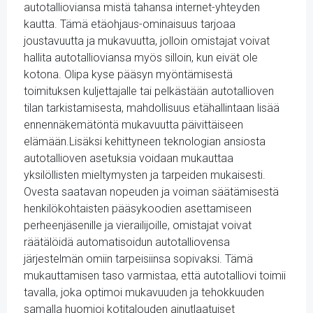
autotallioviansa mistä tahansa internet-yhteyden
kautta. Tämä etäohjaus-ominaisuus tarjoaa
joustavuutta ja mukavuutta, jolloin omistajat voivat
hallita autotallioviansa myös silloin, kun eivät ole
kotona. Olipa kyse pääsyn myöntämisestä
toimituksen kuljettajalle tai pelkästään autotallioven
tilan tarkistamisesta, mahdollisuus etähallintaan lisää
ennennäkemätöntä mukavuutta päivittäiseen
elämään.Lisäksi kehittyneen teknologian ansiosta
autotallioven asetuksia voidaan mukauttaa
yksilöllisten mieltymysten ja tarpeiden mukaisesti.
Ovesta saatavan nopeuden ja voiman säätämisestä
henkilökohtaisten pääsykoodien asettamiseen
perheenjäsenille ja vierailijoille, omistajat voivat
räätälöidä automatisoidun autotalliovensa
järjestelmän omiin tarpeisiinsa sopivaksi. Tämä
mukauttamisen taso varmistaa, että autotalliovi toimii
tavalla, joka optimoi mukavuuden ja tehokkuuden
samalla huomioi kotitalouden ainutlaatuiset