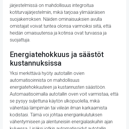
järjestelmissä on mahdollisuus integroitua
kotiturvajärjestelmiin, mikä tarjoaa ylimääräisen
suojakerroksen. Näiden ominaisuuksien avulla
omistajat voivat tuntea olonsa varmoiksi siitä, että
heidän omaisuutensa ja kotinsa ovat turvassa ja
suojattuja.
Energiatehokkuus ja säästöt
kustannuksissa
Yksi merkittävä hyöty autotallin ovien
automatisoinnista on mahdollisuus
energiatehokkuuteen ja kustannusten säästöön.
Automaatisoimalla autotallin oven voit varmistaa, että
se pysyy suljettuna käytön ulkopuolella, mikä
vähentää lämpimän tai viileän ilman karkaamista
kodistasi. Tämä voi johtaa energiankulutuksen
vähentymiseen ja alentuneisiin energialaskuihin ajan
kuluessa. Lisäksi jotkin automatisoidut autotallin