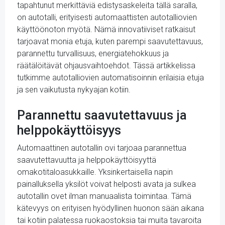
tapahtunut merkittäviä edistysaskeleita tällä saralla,
on autotalli, erityisesti automaattisten autotalliovien
käyttöönoton myötä. Nämä innovatiiviset ratkaisut
tarjoavat monia etuja, kuten parempi saavutettavuus,
parannettu turvallisuus, energiatehokkuus ja
räätälöitävät ohjausvaihtoehdot. Tässä artikkelissa
tutkimme autotalliovien automatisoinnin erilaisia etuja
ja sen vaikutusta nykyajan kotiin.
Parannettu saavutettavuus ja
helppokäyttöisyys
Automaattinen autotallin ovi tarjoaa parannettua
saavutettavuutta ja helppokäyttöisyyttä
omakotitaloasukkaille. Yksinkertaisella napin
painalluksella yksilöt voivat helposti avata ja sulkea
autotallin ovet ilman manuaalista toimintaa. Tämä
kätevyys on erityisen hyödyllinen huonon sään aikana
tai kotiin palatessa ruokaostoksia tai muita tavaroita