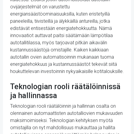
ovijärjestelmät on varustettu
energiansäästöominaisuuksilla, kuten eristetyillä
paneeleilla, tiivisteillä ja älykkäillä antureilla, jotka
edistävät entisestään energiatehokkuutta. Nämä
innovaatiot auttavat paitsi säätämään lämpötilaa
autotallitilassa, myös tarjoavat pitkän aikavälin
kustannussäästöjä omistajille. Kaiken kaikkiaan
autotallin ovien automatisoinnin mukanaan tuoma
energiatehokkuus ja kustannussäästöt tekevät siitä
houkuttelevan investoinnin nykyaikaisille kotitalouksille.
Teknologian rooli räätälöinnissä
ja hallinnassa
Teknologian rooli räätälöinnin ja hallinnan osalta on
olennainen automaattisten autotalliovien mukavuuden
maksimoimiseksi. Teknologian kehityksen myötä
omistajilla on nyt mahdollisuus mukauttaa ja hallita