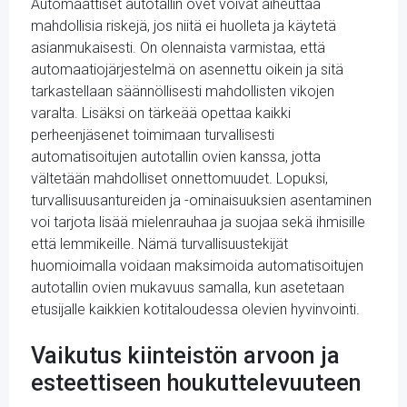
Automaattiset autotallin ovet voivat aiheuttaa
mahdollisia riskejä, jos niitä ei huolleta ja käytetä
asianmukaisesti. On olennaista varmistaa, että
automaatiojärjestelmä on asennettu oikein ja sitä
tarkastellaan säännöllisesti mahdollisten vikojen
varalta. Lisäksi on tärkeää opettaa kaikki
perheenjäsenet toimimaan turvallisesti
automatisoitujen autotallin ovien kanssa, jotta
vältetään mahdolliset onnettomuudet. Lopuksi,
turvallisuusantureiden ja -ominaisuuksien asentaminen
voi tarjota lisää mielenrauhaa ja suojaa sekä ihmisille
että lemmikeille. Nämä turvallisuustekijät
huomioimalla voidaan maksimoida automatisoitujen
autotallin ovien mukavuus samalla, kun asetetaan
etusijalle kaikkien kotitaloudessa olevien hyvinvointi.
Vaikutus kiinteistön arvoon ja
esteettiseen houkuttelevuuteen