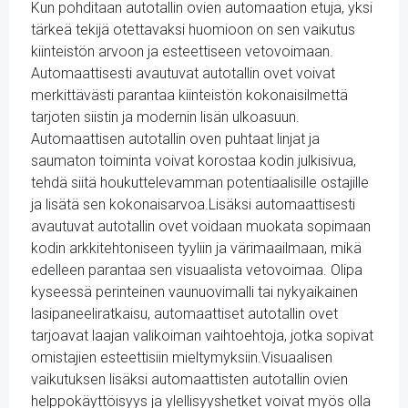
Kun pohditaan autotallin ovien automaation etuja, yksi
tärkeä tekijä otettavaksi huomioon on sen vaikutus
kiinteistön arvoon ja esteettiseen vetovoimaan.
Automaattisesti avautuvat autotallin ovet voivat
merkittävästi parantaa kiinteistön kokonaisilmettä
tarjoten siistin ja modernin lisän ulkoasuun.
Automaattisen autotallin oven puhtaat linjat ja
saumaton toiminta voivat korostaa kodin julkisivua,
tehdä siitä houkuttelevamman potentiaalisille ostajille
ja lisätä sen kokonaisarvoa.Lisäksi automaattisesti
avautuvat autotallin ovet voidaan muokata sopimaan
kodin arkkitehtoniseen tyyliin ja värimaailmaan, mikä
edelleen parantaa sen visuaalista vetovoimaa. Olipa
kyseessä perinteinen vaunuovimalli tai nykyaikainen
lasipaneeliratkaisu, automaattiset autotallin ovet
tarjoavat laajan valikoiman vaihtoehtoja, jotka sopivat
omistajien esteettisiin mieltymyksiin.Visuaalisen
vaikutuksen lisäksi automaattisten autotallin ovien
helppokäyttöisyys ja ylellisyyshetket voivat myös olla