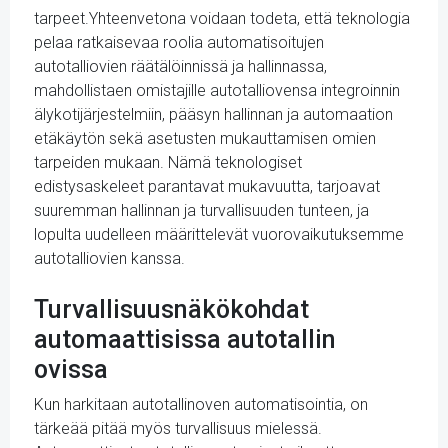
tarpeet.Yhteenvetona voidaan todeta, että teknologia
pelaa ratkaisevaa roolia automatisoitujen
autotalliovien räätälöinnissä ja hallinnassa,
mahdollistaen omistajille autotalliovensa integroinnin
älykotijärjestelmiin, pääsyn hallinnan ja automaation
etäkäytön sekä asetusten mukauttamisen omien
tarpeiden mukaan. Nämä teknologiset
edistysaskeleet parantavat mukavuutta, tarjoavat
suuremman hallinnan ja turvallisuuden tunteen, ja
lopulta uudelleen määrittelevät vuorovaikutuksemme
autotalliovien kanssa.
Turvallisuusnäkökohdat
automaattisissa autotallin
ovissa
Kun harkitaan autotallinoven automatisointia, on
tärkeää pitää myös turvallisuus mielessä.