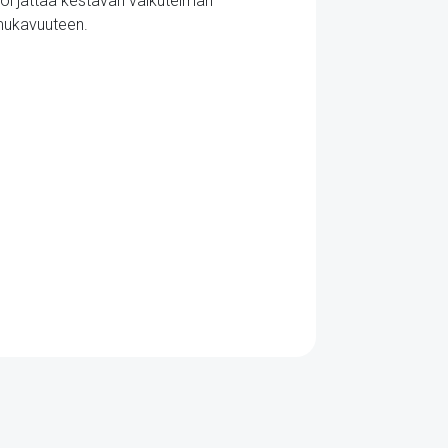
 voi jättää kestävän vaikutelman
 mukavuuteen.