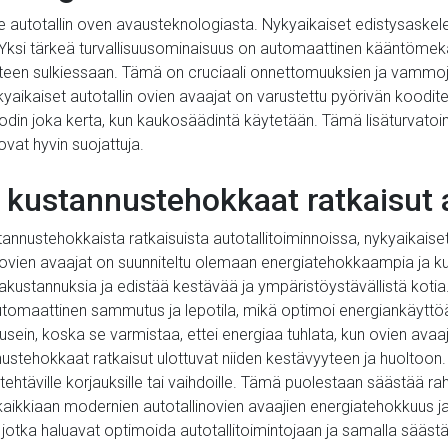
e autotallin oven avausteknologiasta. Nykyaikaiset edistysaskele
t. Yksi tärkeä turvallisuusominaisuus on automaattinen kääntömeka
steen sulkiessaan. Tämä on cruciaali onnettomuuksien ja vammoje
ykyaikaiset autotallin ovien avaajat on varustettu pyörivän koodit
n joka kerta, kun kaukosäädintä käytetään. Tämä lisäturvatoim
ovat hyvin suojattuja.
 kustannustehokkaat ratkaisut 
nustehokkaista ratkaisuista autotallitoiminnoissa, nykyaikaiset 
novien avaajat on suunniteltu olemaan energiatehokkaampia j
ustannuksia ja edistää kestävää ja ympäristöystävällistä kotia.
utomaattinen sammutus ja lepotila, mikä optimoi energiankäyttöä
lia usein, koska se varmistaa, ettei energiaa tuhlata, kun ovien av
ustehokkaat ratkaisut ulottuvat niiden kestävyyteen ja huoltoon.
täville korjauksille tai vaihdoille. Tämä puolestaan säästää rahaa
aikkiaan modernien autotallinovien avaajien energiatehokkuus j
le, jotka haluavat optimoida autotallitoimintojaan ja samalla sääs