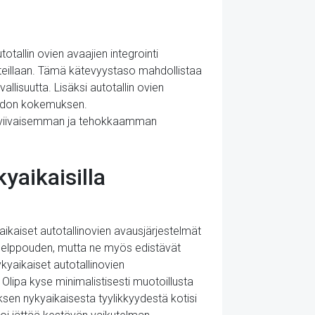
tallin ovien avaajien integrointi
aitteillaan. Tämä kätevyystaso mahdollistaa
llisuutta. Lisäksi autotallin ovien
pidon kokemuksen.
irtaviivaisemman ja tehokkaamman
yaikaisilla
aikaiset autotallinovien avausjärjestelmät
n helppouden, mutta ne myös edistävät
ykyaikaiset autotallinovien
Olipa kyse minimalistisesti muotoillusta
sen nykyaikaisesta tyylikkyydestä kotisi