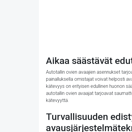
Aikaa säästävät edut
Autotallin ovien avaajien asennukset tarjo
painalluksella omistajat voivat helposti a
kätevyys on erityisen edullinen huonon sää
autotallin ovien avaajat tarjoavat sauma
kätevyyttä.
Turvallisuuden edist
avausjärjestelmätek