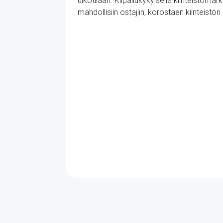
ulkotilaan. Kilpailukykyisellä kiinteistöm
mahdollisiin ostajiin, korostaen kiinteistö