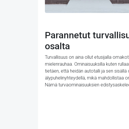
Parannetut turvallis
osalta
Turvallisuus on aina ollut etusijalla omako
mielenrauhaa. Ominaisuuksilla kuten rullaav
tietäen, että heidän autotalli ja sen sisäll
älypuhelinyhteydellä, mikä mahdollistaa om
Nämä turvaominaisuuksien edistysaskeleet 