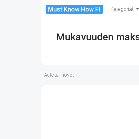
Must Know How FI
Kategoriat
Mukavuuden maksim
Autotallinovet