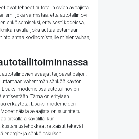
et ovat tehneet autotallin ovien avaajista
nismi, joka varmistaa, että autotallin ovi
n ehkäisemiseksi, erityisesti kodeissa,
ekniikan avulla, joka auttaa estämään
into antaa kodinomistajille mielenrauhaa,
autotallitoiminnassa
autotallinovien avaajat tarjoavat paljon.
a kuluttamaan vähemmän sähköä käytön
 Lisäksi moderneissa autotallinovien
 entisestään. Tämä on erityisen
aajaa ei käytetä. Lisäksi moderneiden
 Monet näistä avaajista on suunniteltu
 pitkällä aikavälillä, kun
a kustannustehokkaat ratkaisut tekevät
tää energia- ja sähkölaskuissa.