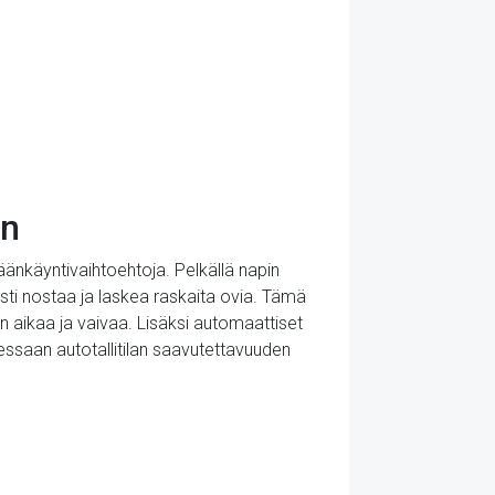
en
äänkäyntivaihtoehtoja. Pelkällä napin
esti nostaa ja laskea raskaita ovia. Tämä
n aikaa ja vaivaa. Lisäksi automaattiset
ssaan autotallitilan saavutettavuuden