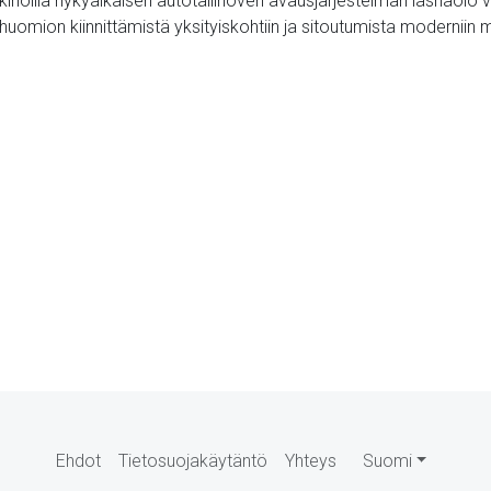
arkkinoilla nykyaikaisen autotallinoven avausjärjestelmän läsnäolo
n huomion kiinnittämistä yksityiskohtiin ja sitoutumista moderniin
Ehdot
Tietosuojakäytäntö
Yhteys
Suomi