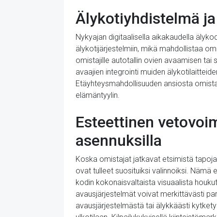
Älykotiyhdistelmä j
Nykyajan digitaalisella aikakaudella älyko
älykotijärjestelmiin, mikä mahdollistaa omi
omistajille autotallin ovien avaamisen tai
avaajien integrointi muiden älykotilait
Etäyhteysmahdollisuuden ansiosta omistaja
elämäntyylin.
Esteettinen vetovoim
asennuksilla
Koska omistajat jatkavat etsimistä tapoja 
ovat tulleet suosituiksi valinnoiksi. Näm
kodin kokonaisvaltaista visuaalista houkutt
avausjärjestelmät voivat merkittävästi pa
avausjärjestelmästä tai älykkäästi kytket