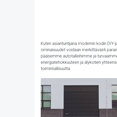
Kuten asiantuntijana modernin kodin DIY
ominaisuudet voidaan merkittävästi parant
pääsemme autotalleihimme ja turvaamme ne
energiatehokkuuteen ja älykotien yhteensop
toiminnallisuutta.