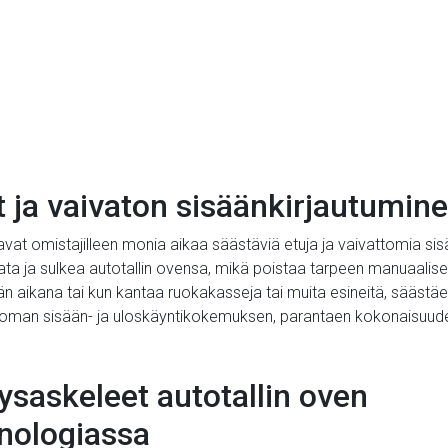
 ja vaivaton sisäänkirjautumin
avat omistajilleen monia aikaa säästäviä etuja ja vaivattomia sis
vata ja sulkea autotallin ovensa, mikä poistaa tarpeen manuaalis
n aikana tai kun kantaa ruokakasseja tai muita esineitä, säästäe
ttoman sisään- ja uloskäyntikokemuksen, parantaen kokonaisuude
ysaskeleet autotallin oven
nologiassa