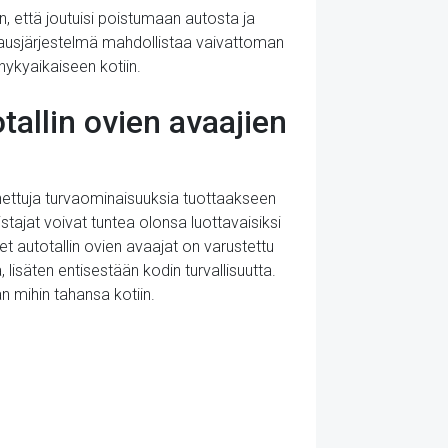
n, että joutuisi poistumaan autosta ja
ausjärjestelmä mahdollistaa vaivattoman
nykyaikaiseen kotiin.
tallin ovien avaajien
annettuja turvaominaisuuksia tuottaakseen
stajat voivat tuntea olonsa luottavaisiksi
set autotallin ovien avaajat on varustettu
lisäten entisestään kodin turvallisuutta.
n mihin tahansa kotiin.