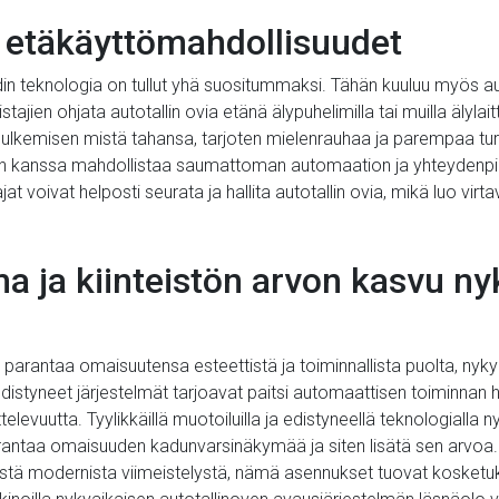
a etäkäyttömahdollisuudet
din teknologia on tullut yhä suositummaksi. Tähän kuuluu myös auto
stajien ohjata autotallin ovia etänä älypuhelimilla tai muilla älyl
 sulkemisen mistä tahansa, tarjoten mielenrauhaa ja parempaa turva
teiden kanssa mahdollistaa saumattoman automaation ja yhteyden
t voivat helposti seurata ja hallita autotallin ovia, mikä luo v
a ja kiinteistön arvon kasvu nyk
parantaa omaisuutensa esteettistä ja toiminnallista puolta, nyky
ä edistyneet järjestelmät tarjoavat paitsi automaattisen toiminna
elevuutta. Tyylikkäillä muotoiluilla ja edistyneellä teknologialla n
rantaa omaisuuden kadunvarsinäkymää ja siten lisätä sen arvoa. 
ystä modernista viimeistelystä, nämä asennukset tuovat kosketuk