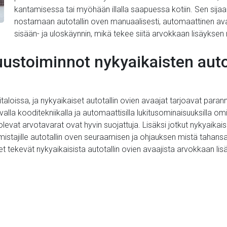
kantamisessa tai myöhään illalla saapuessa kotiin. Sen sijaa
nostamaan autotallin oven manuaalisesti, automaattinen av
sisään- ja uloskäynnin, mikä tekee siitä arvokkaan lisäyksen 
uustoiminnot nykyaikaisten auto
titaloissa, ja nykyaikaiset autotallin ovien avaajat tarjoavat par
alla kooditekniikalla ja automaattisilla lukitusominaisuuksilla omi
ä olevat arvotavarat ovat hyvin suojattuja. Lisäksi jotkut nykyaikai
istajille autotallin oven seuraamisen ja ohjauksen mistä tahansa, 
tekevät nykyaikaisista autotallin ovien avaajista arvokkaan lisä