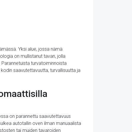
ämässä. Yksi alue, jossa nämä
ogia on mullistanut tavan, jolla
 Parannetuista turvatoiminnoista
odin saavutettavuutta, turvallisuutta ja
maattisilla
sessa on parannettu saavutettavuus
a sulkea autotallin oven ilman manuaalista
stosten tai muiden tavaroiden