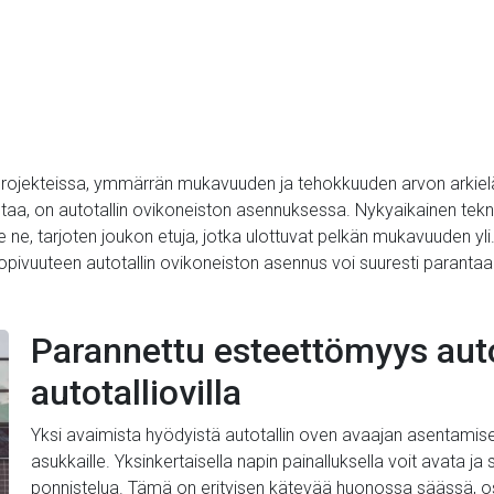
-projekteissa, ymmärrän mukavuuden ja tehokkuuden arvon arkiel
aa, on autotallin ovikoneiston asennuksessa. Nykyaikainen teknol
, tarjoten joukon etuja, jotka ulottuvat pelkän mukavuuden yli.
ivuuteen autotallin ovikoneiston asennus voi suuresti parantaa k
Parannettu esteettömyys auto
autotalliovilla
Yksi avaimista hyödyistä autotallin oven avaajan asentami
asukkaille. Yksinkertaisella napin painalluksella voit avata j
ponnistelua. Tämä on erityisen kätevää huonossa säässä, o