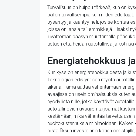
Turvallisuus on huippu tärkeää, kun on kys
paljon turvallisempia kuin niiden edeltäjä
pysähtyy ja kääntyy heti, jos se kohtaa e
joissa on lapsia tai lemmikkejä. Lisäksi n
luvattoman pääsyn muuttamalla pääsukoodi
tietäen että heidän autotallinsa ja kotinsa 
Energiatehokkuus ja
Kun kyse on energiatehokkuudesta ja kustan
Teknologian edistymisen myötä autotalli
aikana. Tämä auttaa vähentämään energiak
avaajissa on usein ominaisuuksia kuten a
hyödyllistä niille, jotka käyttävät autotal
autotallinovien avaajien tarjoamat kustann
kestämään, mikä vähentää tarvetta usein teh
huoltokustannuksia minimoidaan. Kaiken k
niistä fiksun investoinnin kotien omistajil