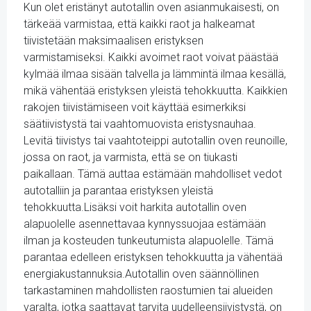
Kun olet eristänyt autotallin oven asianmukaisesti, on
tärkeää varmistaa, että kaikki raot ja halkeamat
tiivistetään maksimaalisen eristyksen
varmistamiseksi. Kaikki avoimet raot voivat päästää
kylmää ilmaa sisään talvella ja lämmintä ilmaa kesällä,
mikä vähentää eristyksen yleistä tehokkuutta. Kaikkien
rakojen tiivistämiseen voit käyttää esimerkiksi
säätiivistystä tai vaahtomuovista eristysnauhaa.
Levitä tiivistys tai vaahtoteippi autotallin oven reunoille,
jossa on raot, ja varmista, että se on tiukasti
paikallaan. Tämä auttaa estämään mahdolliset vedot
autotalliin ja parantaa eristyksen yleistä
tehokkuutta.Lisäksi voit harkita autotallin oven
alapuolelle asennettavaa kynnyssuojaa estämään
ilman ja kosteuden tunkeutumista alapuolelle. Tämä
parantaa edelleen eristyksen tehokkuutta ja vähentää
energiakustannuksia.Autotallin oven säännöllinen
tarkastaminen mahdollisten raostumien tai alueiden
varalta, jotka saattavat tarvita uudelleensiivistystä, on