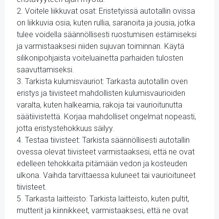
2. Voitele liikkuvat osat: Eristetyissä autotallin ovissa
on liikkuvia osia, kuten rullia, saranoita ja jousia, jotka
tulee voidella säännöllisesti ruostumisen estämiseksi
ja varmistaaksesi niiden sujuvan toiminnan. Käytä
silikonipohjaista voiteluainetta parhaiden tulosten
saavuttamiseksi.
3. Tarkista kulumisvauriot: Tarkasta autotallin oven
eristys ja tiivisteet mahdollisten kulumisvaurioiden
varalta, kuten halkeamia, rakoja tai vaurioitunutta
säätiivistettä. Korjaa mahdolliset ongelmat nopeasti,
jotta eristystehokkuus säilyy.
4. Testaa tiivisteet: Tarkista säännöllisesti autotallin
ovessa olevat tiivisteet varmistaaksesi, että ne ovat
edelleen tehokkaita pitämään vedon ja kosteuden
ulkona. Vaihda tarvittaessa kuluneet tai vaurioituneet
tiivisteet.
5. Tarkasta laitteisto: Tarkista laitteisto, kuten pultit,
mutterit ja kiinnikkeet, varmistaaksesi, että ne ovat