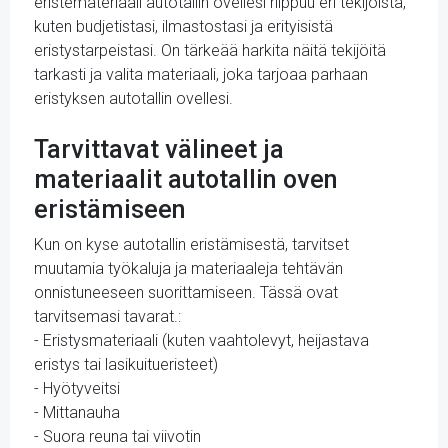
eristemateriaali autotallin ovellesi riippuu eri tekijöistä,
kuten budjetistasi, ilmastostasi ja erityisistä
eristystarpeistasi. On tärkeää harkita näitä tekijöitä
tarkasti ja valita materiaali, joka tarjoaa parhaan
eristyksen autotallin ovellesi.
Tarvittavat välineet ja
materiaalit autotallin oven
eristämiseen
Kun on kyse autotallin eristämisestä, tarvitset
muutamia työkaluja ja materiaaleja tehtävän
onnistuneeseen suorittamiseen. Tässä ovat
tarvitsemasi tavarat.:
- Eristysmateriaali (kuten vaahtolevyt, heijastava
eristys tai lasikuitueristeet)
- Hyötyveitsi
- Mittanauha
- Suora reuna tai viivotin