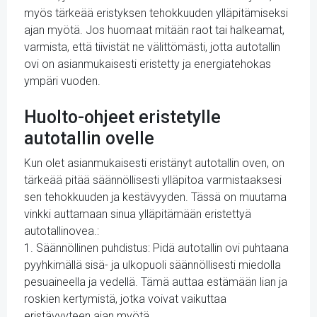
myös tärkeää eristyksen tehokkuuden ylläpitämiseksi
ajan myötä. Jos huomaat mitään raot tai halkeamat,
varmista, että tiivistät ne välittömästi, jotta autotallin
ovi on asianmukaisesti eristetty ja energiatehokas
ympäri vuoden.
Huolto-ohjeet eristetylle
autotallin ovelle
Kun olet asianmukaisesti eristänyt autotallin oven, on
tärkeää pitää säännöllisesti ylläpitoa varmistaaksesi
sen tehokkuuden ja kestävyyden. Tässä on muutama
vinkki auttamaan sinua ylläpitämään eristettyä
autotallinovea.:
1. Säännöllinen puhdistus: Pidä autotallin ovi puhtaana
pyyhkimällä sisä- ja ulkopuoli säännöllisesti miedolla
pesuaineella ja vedellä. Tämä auttaa estämään lian ja
roskien kertymistä, jotka voivat vaikuttaa
eristävyyteen ajan myötä.