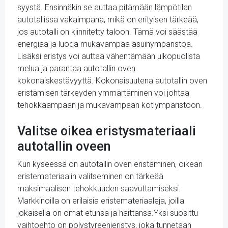
syystä. Ensinnäkin se auttaa pitämään lämpötilan
autotallissa vakaimpana, mikä on erityisen tärkeää,
jos autotalli on kiinnitetty taloon. Tämä voi säästää
energiaa ja luoda mukavampaa asuinympäristöä.
Lisäksi eristys voi auttaa vähentämään ulkopuolista
melua ja parantaa autotallin oven
kokonaiskestävyyttä. Kokonaisuutena autotallin oven
eristämisen tärkeyden ymmärtäminen voi johtaa
tehokkaampaan ja mukavampaan kotiympäristöön.
Valitse oikea eristysmateriaali
autotallin oveen
Kun kyseessä on autotallin oven eristäminen, oikean
eristemateriaalin valitseminen on tärkeää
maksimaalisen tehokkuuden saavuttamiseksi.
Markkinoilla on erilaisia eristemateriaaleja, joilla
jokaisella on omat etunsa ja haittansa.Yksi suosittu
vaihtoehto on polystyreenieristys, joka tunnetaan