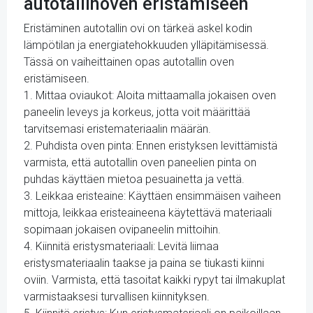
autotallinoven eristämiseen
Eristäminen autotallin ovi on tärkeä askel kodin
lämpötilan ja energiatehokkuuden ylläpitämisessä.
Tässä on vaiheittainen opas autotallin oven
eristämiseen.
1. Mittaa oviaukot: Aloita mittaamalla jokaisen oven
paneelin leveys ja korkeus, jotta voit määrittää
tarvitsemasi eristemateriaalin määrän.
2. Puhdista oven pinta: Ennen eristyksen levittämistä
varmista, että autotallin oven paneelien pinta on
puhdas käyttäen mietoa pesuainetta ja vettä.
3. Leikkaa eristeaine: Käyttäen ensimmäisen vaiheen
mittoja, leikkaa eristeaineena käytettävä materiaali
sopimaan jokaisen ovipaneelin mittoihin.
4. Kiinnitä eristysmateriaali: Levitä liimaa
eristysmateriaalin taakse ja paina se tiukasti kiinni
oviin. Varmista, että tasoitat kaikki rypyt tai ilmakuplat
varmistaaksesi turvallisen kiinnityksen.