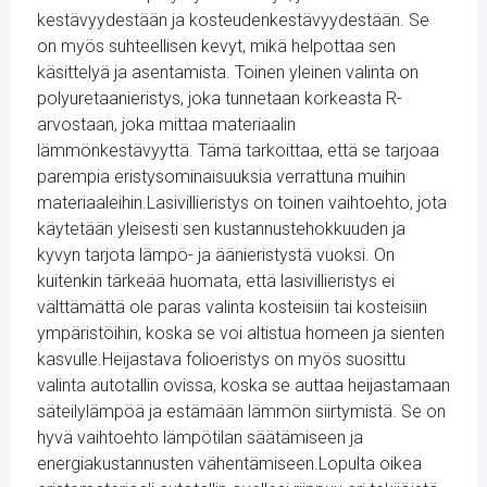
kestävyydestään ja kosteudenkestävyydestään. Se
on myös suhteellisen kevyt, mikä helpottaa sen
käsittelyä ja asentamista. Toinen yleinen valinta on
polyuretaanieristys, joka tunnetaan korkeasta R-
arvostaan, joka mittaa materiaalin
lämmönkestävyyttä. Tämä tarkoittaa, että se tarjoaa
parempia eristysominaisuuksia verrattuna muihin
materiaaleihin.Lasivillieristys on toinen vaihtoehto, jota
käytetään yleisesti sen kustannustehokkuuden ja
kyvyn tarjota lämpö- ja äänieristystä vuoksi. On
kuitenkin tärkeää huomata, että lasivillieristys ei
välttämättä ole paras valinta kosteisiin tai kosteisiin
ympäristöihin, koska se voi altistua homeen ja sienten
kasvulle.Heijastava folioeristys on myös suosittu
valinta autotallin ovissa, koska se auttaa heijastamaan
säteilylämpöä ja estämään lämmön siirtymistä. Se on
hyvä vaihtoehto lämpötilan säätämiseen ja
energiakustannusten vähentämiseen.Lopulta oikea