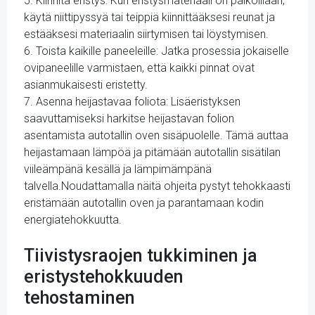
5. Kiinnitä eristys: Kun eristysmateriaali on paikoillaan,
käytä niittipyssyä tai teippiä kiinnittääksesi reunat ja
estääksesi materiaalin siirtymisen tai löystymisen.
6. Toista kaikille paneeleille: Jatka prosessia jokaiselle
ovipaneelille varmistaen, että kaikki pinnat ovat
asianmukaisesti eristetty.
7. Asenna heijastavaa foliota: Lisäeristyksen
saavuttamiseksi harkitse heijastavan folion
asentamista autotallin oven sisäpuolelle. Tämä auttaa
heijastamaan lämpöä ja pitämään autotallin sisätilan
viileämpänä kesällä ja lämpimämpänä
talvella.Noudattamalla näitä ohjeita pystyt tehokkaasti
eristämään autotallin oven ja parantamaan kodin
energiatehokkuutta.
Tiivistysraojen tukkiminen ja
eristystehokkuuden
tehostaminen