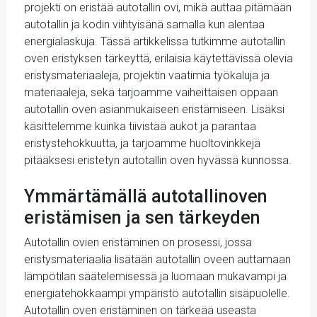
projekti on eristää autotallin ovi, mikä auttaa pitämään
autotallin ja kodin viihtyisänä samalla kun alentaa
energialaskuja. Tässä artikkelissa tutkimme autotallin
oven eristyksen tärkeyttä, erilaisia käytettävissä olevia
eristysmateriaaleja, projektin vaatimia työkaluja ja
materiaaleja, sekä tarjoamme vaiheittaisen oppaan
autotallin oven asianmukaiseen eristämiseen. Lisäksi
käsittelemme kuinka tiivistää aukot ja parantaa
eristystehokkuutta, ja tarjoamme huoltovinkkejä
pitääksesi eristetyn autotallin oven hyvässä kunnossa.
Ymmärtämällä autotallinoven
eristämisen ja sen tärkeyden
Autotallin ovien eristäminen on prosessi, jossa
eristysmateriaalia lisätään autotallin oveen auttamaan
lämpötilan säätelemisessä ja luomaan mukavampi ja
energiatehokkaampi ympäristö autotallin sisäpuolelle.
Autotallin oven eristäminen on tärkeää useasta