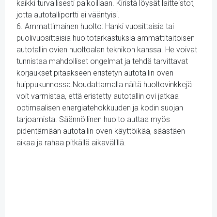
kaikki turvallisesti paikoillaan. Kiristä löysät laitteistot,
jotta autotalliportti ei vääntyisi.
6. Ammattimainen huolto: Hanki vuosittaisia tai
puolivuosittaisia huoltotarkastuksia ammattitaitoisen
autotallin ovien huoltoalan teknikon kanssa. He voivat
tunnistaa mahdolliset ongelmat ja tehdä tarvittavat
korjaukset pitääkseen eristetyn autotallin oven
huippukunnossa.Noudattamalla näitä huoltovinkkejä
voit varmistaa, että eristetty autotallin ovi jatkaa
optimaalisen energiatehokkuuden ja kodin suojan
tarjoamista. Säännöllinen huolto auttaa myös
pidentämään autotallin oven käyttöikää, säästäen
aikaa ja rahaa pitkällä aikavälillä.