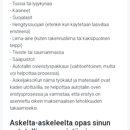
- Tussia tai lyijykynää.
- Käsineet
- Suojalasit
- Hengityssuojain (etenkin kun käytetään lasivillaa
eristeenä)
- Liima-aine (kuten rakennusliima tai kaksipuolinen
teippi)
- Tiiviste tai saumanmassa
- Sääpuistot
- Autotallin ovieristyspakkaus (vaihtoehtoinen, mutta
voi helpottaa prosessia)
- AskeljaksoKun nämä työkalut ja materiaalit ovat
käden ulottuvilla, se helpottaa autotallin oven
eristysprosessia ja varmistaa, että eristys on
asennettu oikein maksimaalisen tehokkuuden
takaamiseksi.
Askelta-askeleelta opas sinun