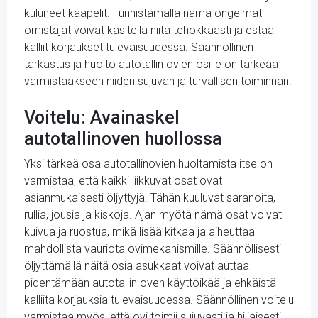
kuluneet kaapelit. Tunnistamalla nämä ongelmat
omistajat voivat käsitellä niitä tehokkaasti ja estää
kalliit korjaukset tulevaisuudessa. Säännöllinen
tarkastus ja huolto autotallin ovien osille on tärkeää
varmistaakseen niiden sujuvan ja turvallisen toiminnan.
Voitelu: Avainaskel
autotallinoven huollossa
Yksi tärkeä osa autotallinovien huoltamista itse on
varmistaa, että kaikki liikkuvat osat ovat
asianmukaisesti öljyttyjä. Tähän kuuluvat saranoita,
rullia, jousia ja kiskoja. Ajan myötä nämä osat voivat
kuivua ja ruostua, mikä lisää kitkaa ja aiheuttaa
mahdollista vauriota ovimekanismille. Säännöllisesti
öljyttämällä näitä osia asukkaat voivat auttaa
pidentämään autotallin oven käyttöikää ja ehkäistä
kalliita korjauksia tulevaisuudessa. Säännöllinen voitelu
varmistaa myös, että ovi toimii sujuvasti ja hiljaisesti,