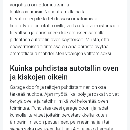
voi johtaa onnettomuuksiin ja
loukkaantumisiin.Noudattamalla näitä
turvatoimenpiteitä tehdessäsi omatoimista
huoltotyötä autotallin oville, voit auttaa varmistamaan
turvallisen ja onnistuneen kokemuksen samalla
pidentäen autotallin oven käyttöikää. Muista, että
epävarmoissa tilanteissa on aina parasta pyytää
ammattiapua mahdollisten vaarojen välttämiseksi.
Kuinka puhdistaa autotallin oven
ja kiskojen oikein
Garage door'n ja raitojen puhdistaminen on osa
tärkeää huoltoa. Ajan myötä lika, pöly ja roskat voivat
kertyä ovelle ja ratoihin, mikä voi heikentää oven
toimintaa. Puhdistaaksesi garage door'n ja radat
kunnolla, tarvitset joitakin perustarvikkeita, kuten
ämpärin, miedon pesuaineen, pehmeän harjan tai
sienen sekä pyyhkeen tai liinan.Aloita sekoittamalla