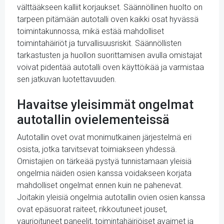
välttääkseen kalliit korjaukset. Säännöllinen huolto on
tarpeen pitämään autotalli oven kaikki osat hyvässä
toimintakunnossa, mikä estää mahdolliset
toimintahäiriöt ja turvallisuusriskit. Säännöllisten
tarkastusten ja huollon suorittamisen avulla omistajat
voivat pidentää autotalli oven käyttöikää ja varmistaa
sen jatkuvan luotettavuuden.
Havaitse yleisimmät ongelmat
autotallin ovielementeissä
Autotallin ovet ovat monimutkainen järjestelmä eri
osista, jotka tarvitsevat toimiakseen yhdessä.
Omistajien on tärkeää pystyä tunnistamaan yleisiä
ongelmia näiden osien kanssa voidakseen korjata
mahdolliset ongelmat ennen kuin ne pahenevat.
Joitakin yleisiä ongelmia autotallin ovien osien kanssa
ovat epäsuorat raiteet, rikkoutuneet jouset,
vaurioituneet paneelit, toimintahäiriöiset avaimet ja