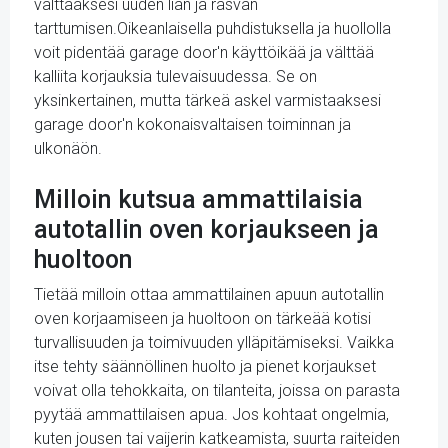
välttääksesi uuden lian ja rasvan
tarttumisen.Oikeanlaisella puhdistuksella ja huollolla
voit pidentää garage door'n käyttöikää ja välttää
kalliita korjauksia tulevaisuudessa. Se on
yksinkertainen, mutta tärkeä askel varmistaaksesi
garage door'n kokonaisvaltaisen toiminnan ja
ulkonäön.
Milloin kutsua ammattilaisia
autotallin oven korjaukseen ja
huoltoon
Tietää milloin ottaa ammattilainen apuun autotallin
oven korjaamiseen ja huoltoon on tärkeää kotisi
turvallisuuden ja toimivuuden ylläpitämiseksi. Vaikka
itse tehty säännöllinen huolto ja pienet korjaukset
voivat olla tehokkaita, on tilanteita, joissa on parasta
pyytää ammattilaisen apua. Jos kohtaat ongelmia,
kuten jousen tai vaijerin katkeamista, suurta raiteiden