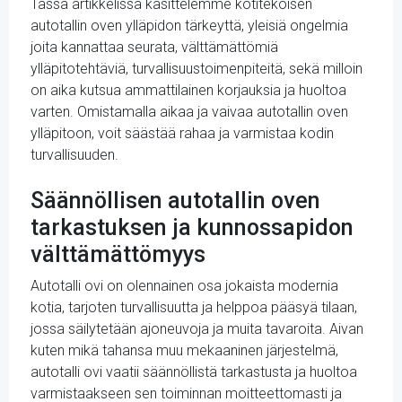
Tässä artikkelissa käsittelemme kotitekoisen
autotallin oven ylläpidon tärkeyttä, yleisiä ongelmia
joita kannattaa seurata, välttämättömiä
ylläpitotehtäviä, turvallisuustoimenpiteitä, sekä milloin
on aika kutsua ammattilainen korjauksia ja huoltoa
varten. Omistamalla aikaa ja vaivaa autotallin oven
ylläpitoon, voit säästää rahaa ja varmistaa kodin
turvallisuuden.
Säännöllisen autotallin oven
tarkastuksen ja kunnossapidon
välttämättömyys
Autotalli ovi on olennainen osa jokaista modernia
kotia, tarjoten turvallisuutta ja helppoa pääsyä tilaan,
jossa säilytetään ajoneuvoja ja muita tavaroita. Aivan
kuten mikä tahansa muu mekaaninen järjestelmä,
autotalli ovi vaatii säännöllistä tarkastusta ja huoltoa
varmistaakseen sen toiminnan moitteettomasti ja