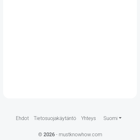
Ehdot
Tietosuojakäytäntö
Yhteys
Suomi
©
2026
- mustknowhow.com