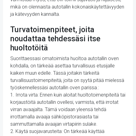
mikä on olennaista autotallin kokonaiskäytettävyyden
ja kätevyyden kannalta.
Turvatoimenpiteet, joita
noudattaa tehdessäsi itse
huoltotöitä
Suorittaessasi omatoimista huoltoa autotallin oven
kohdalla, on tärkeää asettaa turvallisuus etusijalle
kaiken muun edelle. Tässä joitakin tärkeitä
turvallisuustoimenpiteitä, joita on syytä pitää mielessä
työskennellessäsi autotallin oven parissa.:
1. Irrota virta: Ennen kuin aloitat huoltotoimenpiteitä tai
korjaustöitä autotallin ovellesi, varmista, että irrotat
virran avaajalta. Tämä voidaan yleensä tehdä
irrottamalla avaaja sähköpistorasiasta tai
sammuttamalla avaajan virtapiirin sulake.
2. Käytä suojavarusteita: On tärkeää käyttää