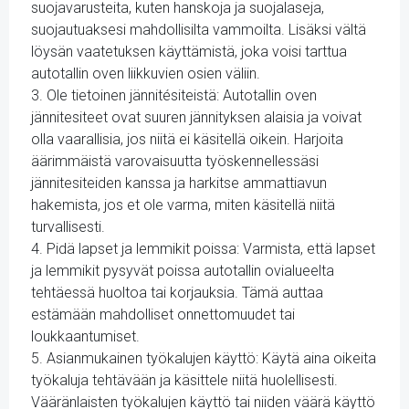
suojavarusteita, kuten hanskoja ja suojalaseja,
suojautuaksesi mahdollisilta vammoilta. Lisäksi vältä
löysän vaatetuksen käyttämistä, joka voisi tarttua
autotallin oven liikkuvien osien väliin.
3. Ole tietoinen jännitésiteistä: Autotallin oven
jännitesiteet ovat suuren jännityksen alaisia ​​ja voivat
olla vaarallisia, jos niitä ei käsitellä oikein. Harjoita
äärimmäistä varovaisuutta työskennellessäsi
jännitesiteiden kanssa ja harkitse ammattiavun
hakemista, jos et ole varma, miten käsitellä niitä
turvallisesti.
4. Pidä lapset ja lemmikit poissa: Varmista, että lapset
ja lemmikit pysyvät poissa autotallin ovialueelta
tehtäessä huoltoa tai korjauksia. Tämä auttaa
estämään mahdolliset onnettomuudet tai
loukkaantumiset.
5. Asianmukainen työkalujen käyttö: Käytä aina oikeita
työkaluja tehtävään ja käsittele niitä huolellisesti.
Vääränlaisten työkalujen käyttö tai niiden väärä käyttö