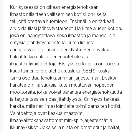
Kun kyseessä on oikean energiatehokkaan
ilmastointilaitteen valitseminen kotiisi, on useita
tekijöitä otettava huomioon. Ensinnäkin on tärkeää
arvioida tilasi jäähdytystarpeet. Harkitse alueen kokoa,
joka on jäähdytettävä, sekä ilmastoa ja mahdollisia
erityisiä jäähdytyshaasteita, kuten liiallista
auringonvaloa tai huonoa eristystä. Seuraavaksi
haluat tutkia erilaisia energiatehokkaita
ilmastointivaihtoehtoja. Etsi yksiköitä, joilla on korkea
kausittainen energiatehokkuusluku (SEER), koska
tämä osoittaa tehokkaamman järjestelmän. Lisäksi
harkitse ominaisuuksia, kuten muuttuvan nopeuden
moottoreita, jotka voivat parantaa energiatehokkuutta
ja tarjota tasaisempaa jäähdytystä. On myös tärkeää
harkita, millainen ilmastointilaite toimii parhaiten kotiisi.
Vaihtoehtoja ovat keskusilmastointi,
ilmanvaihtokanavattomat mini-split-järjestelmät ja
ikkunayksiköt. Jokaisella niistä on omat edut ja haitat,