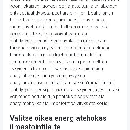
koon, jokaisen huoneen pohjaratkaisun ja eri alueiden
erityiset jäähdytystarpeet arvioiminen. Lisäksi sinun
tulisi ottaa huomioon asuinalueesi ilmasto sekä
mahdolliset tekijät, kuten liiallinen auringonvalo tai
korkea kosteus, jotka voivat vaikuttaa
jäähdytystarpeisiisi. Seuraavaksi on ratkaisevan
tärkeää arvioida nykyinen ilmastointijärjestelmäsi
tunnistaaksesi mahdolliset tehottomuudet tai
parannuskohteet. Tämä voi vaatia perusteellista
nykyisen laitteiston tarkastusta sekä aiempien
energialaskujen analysointia nykyisen
energiankulutuksesi määrittämiseksi. Ymmärtämällä
jäähdytystarpeesi ja arvioimalla nykyinen järjestelmäsi
voit tehdä perusteltuja päätöksiä sopivimmista
energiatehokkaista ilmastointipäivityksistä kotiisi.
Valitse oikea energiatehokas
ilmastointilaite