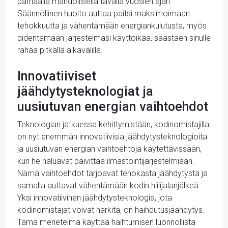
parhaalla mahdollisella tavalla vuosien ajan.
Säännöllinen huolto auttaa paitsi maksimoimaan
tehokkuutta ja vähentämään energiankulutusta, myös
pidentämään järjestelmäsi käyttöikää, säästäen sinulle
rahaa pitkällä aikavälillä.
Innovatiiviset
jäähdytysteknologiat ja
uusiutuvan energian vaihtoehdot
Teknologian jatkuessa kehittymistään, kodinomistajilla
on nyt enemmän innovatiivisia jäähdytysteknologioita
ja uusiutuvan energian vaihtoehtoja käytettävissään,
kun he haluavat päivittää ilmastointijärjestelmiään.
Nämä vaihtoehdot tarjoavat tehokasta jäähdytystä ja
samalla auttavat vähentämään kodin hiilijalanjälkeä.
Yksi innovatiivinen jäähdytysteknologia, jota
kodinomistajat voivat harkita, on haihdutusjäähdytys.
Tämä menetelmä käyttää haihtumisen luonnollista