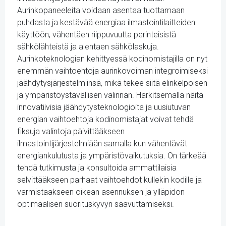
Aurinkopaneeleita voidaan asentaa tuottamaan
puhdasta ja kestävää energiaa ilmastointilaitteiden
käyttöön, vähentäen riippuvuutta perinteisistä
sähkölähteistä ja alentaen sähkölaskuja.
Aurinkoteknologian kehittyessä kodinomistajilla on nyt
enemmän vaihtoehtoja aurinkovoiman integroimiseksi
jäähdytysjärjestelmiinsä, mikä tekee siitä elinkelpoisen
ja ympäristöystävällisen valinnan. Harkitsemalla näitä
innovatiivisia jäähdytysteknologioita ja uusiutuvan
energian vaihtoehtoja kodinomistajat voivat tehdä
fiksuja valintoja päivittääkseen
ilmastointijärjestelmiään samalla kun vähentävät
energiankulutusta ja ympäristövaikutuksia. On tärkeää
tehdä tutkimusta ja konsultoida ammattilaisia
selvittääkseen parhaat vaihtoehdot kullekin kodille ja
varmistaakseen oikean asennuksen ja ylläpidon
optimaalisen suorituskyvyn saavuttamiseksi.