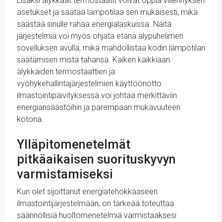
Lisäksi älykkäät termostaatit voivat oppia viilennyksen
asetukset ja säätää lämpötilaa sen mukaisesti, mikä
säästää sinulle rahaa energialaskuissa. Näitä
järjestelmiä voi myös ohjata etänä älypuhelimen
sovelluksen avulla, mikä mahdollistaa kodin lämpötilan
säätämisen mistä tahansa. Kaiken kaikkiaan
älykkäiden termostaattien ja
vyöhykehallintajärjestelmien käyttöönotto
ilmastointipäivityksessä voi johtaa merkittäviin
energiansäästöihin ja parempaan mukavuuteen
kotona.
Ylläpitomenetelmät
pitkäaikaisen suorituskyvyn
varmistamiseksi
Kun olet sijoittanut energiatehokkaaseen
ilmastointijärjestelmään, on tärkeää toteuttaa
säännöllisiä huoltomenetelmiä varmistaaksesi