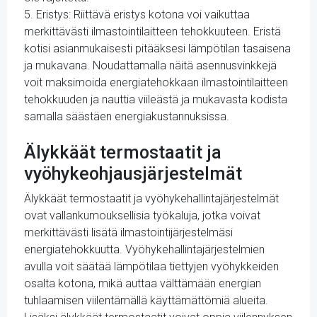
5. Eristys: Riittävä eristys kotona voi vaikuttaa
merkittävästi ilmastointilaitteen tehokkuuteen. Eristä
kotisi asianmukaisesti pitääksesi lämpötilan tasaisena
ja mukavana. Noudattamalla näitä asennusvinkkejä
voit maksimoida energiatehokkaan ilmastointilaitteen
tehokkuuden ja nauttia viileästä ja mukavasta kodista
samalla säästäen energiakustannuksissa.
Älykkäät termostaatit ja
vyöhykeohjausjärjestelmät
Älykkäät termostaatit ja vyöhykehallintajärjestelmät
ovat vallankumouksellisia työkaluja, jotka voivat
merkittävästi lisätä ilmastointijärjestelmäsi
energiatehokkuutta. Vyöhykehallintajärjestelmien
avulla voit säätää lämpötilaa tiettyjen vyöhykkeiden
osalta kotona, mikä auttaa välttämään energian
tuhlaamisen viilentämällä käyttämättömiä alueita.