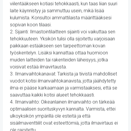
viilentääkseen kotiasi tehokkaasti, kun taas liian suuri
laite käynnistyy ja sammuttuu usein, mikä lisää
kulumista. Konsultoi ammattilaista määrittääksesi
sopivan koon tilaasi.
2. Sijainti: Ilmastointilaitteen sijainti voi vaikuttaa sen
tehokkuuteen. Yksikön tulisi olla sijoitettu varjoisaan
paikkaan estääkseen sen tarpeettoman kovan
työskentelyn. Lisäksi kannattaa ottaa huomioon
muiden laitteiden tai rakenteiden läheisyys, jotka
voisivat estää ilmavirtausta.
3. Ilmanvaihtokanavat: Tarkista ja tiivistä mahdolliset
vuodot kotisi ilmanvaihtokanavista, jotta jäähdytetty
ilma ei pääse karkaamaan ja varmistaaksesi, että se
saavuttaa kaikki kotisi alueet tehokkaasti.
4. Ilmanvaihto: Oikeanlainen ilmanvaihto on tärkeää
optimaalisen suorituskyvyn kannalta. Varmista, ettei
ulkoyksikön ympärillä ole esteitä ja että
sisäilmaventtiilit ovat esteettömiä, jotta ilmavirtaus ei
ole rajoitettu.