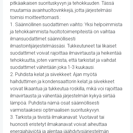
pitkäaikaisen suorituskyvyn ja tehokkuuden. Tässä
muutamia avainhuoltovinkkejä, jotta järjestelmäsi
toimisi moitteettomasti.:
1. Säännöllinen suodattimen vaihto: Yksi helpoimmista
ja tehokkaimmista huoltotoimenpiteistä on vaihtaa
ilmansuodattimet säännöllisesti
ilmastointijärjestelmässäsi. Tukkeutuneet tai likaiset
suodattimet voivat rajoittaa ilmavirtausta ja heikentää
tehokkuutta, joten varmista, että tarkistat ja vaihdat
suodattimet vähintään joka 1-3 kuukausi.
2. Puhdista kelat ja siivekkeet: Ajan myötä
haihduttimen ja kondensaattorin kelat ja siivekkeet
voivat likaantua ja tukkeutua roskilla, mikä voi rajoittaa
ilmavirtausta ja vähentää järjestelmän kykyä siirtää
lämpöä. Puhdista nämä osat säännöllisesti
varmistaaksesi optimaalisen suorituskyvyn.
3. Tarkista ja tiivistä ilmakanavat: Vuotavat tai
huonosti eristetyt ilmakanavat voivat aiheuttaa
energiahäviötä ja alentaa jäähdytysjärjestelmän