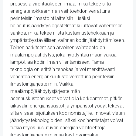
prosessia viilentääkseen ilmaa, mikä tekee siitä
energiatehokkaamman vaihtoehdon verrattuna
perinteisiin ilmastointilaitteisiin. Lisäksi
haihdutusjäähdytysjärjestelmät kuluttavat vähemmän
sähköä, mikä tekee niistä kustannustehokkaan ja
ympäristöystävällisen valinnan kodin jäähdyttämiseen.
Toinen harkitsemisen arvoinen vaihtoehto on
maalämpöjäähdytys, joka hyödyntää maan vakaa
lämpötilaa kodin ilman viilentämiseen. Tämä
teknologia on erittäin tehokas ja voi merkittävästi
vähentää energiankulutusta verrattuna perinteisiin
ilmastointijärjestelmiin. Vaikka
maalämpöjäähdytysjärjestelmän
asennuskustannukset voivat olla korkeammat, pitkän
aikavälin energiansäästöt ja ympäristöhyödyt tekevät
siitä viisaan sijoituksen kodinomistajille. Innovatiivisten
jäähdytysteknologioiden lisäksi kodinomistajat voivat
tutkia myös uusiutuvan energian vaihtoehtoja
ilmastointijärjestelmiensä käyttövoimaksi.