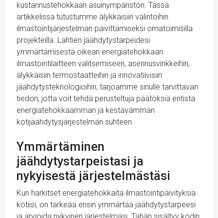
kustannustehokkaan asuinympäristön. Tässä
artikkelissa tutustumme älykkäisiin valintoihin
ilmastointijärjestelmän päivittämiseksi omatoimisilla
projekteilla. Lähtien jäähdytystarpeidesi
ymmärtämisestä oikean energiatehokkaan
ilmastointilaitteen valitsemiseen, asennusvinkkeihin,
älykkäisiin termostaatteihin ja innovatiivisiin
jäähdytysteknologioihin, tarjoamme sinulle tarvittavan
tiedon, jotta voit tehdä perusteltuja päätöksiä entistä
energiatehokkaamman ja kestävämmän
kotijäähdytysjärjestelmän suhteen.
Ymmärtäminen
jäähdytystarpeistasi ja
nykyisestä järjestelmästäsi
Kun harkitset energiatehokkaita ilmastointipäivityksiä
kotiisi, on tärkeää ensin ymmärtää jäähdytystarpeesi
ja arvioida nykyinen järjestelmäsi. Tähän sisältyy kodin