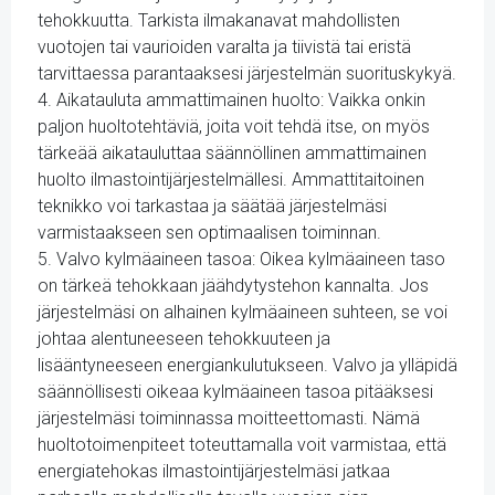
tehokkuutta. Tarkista ilmakanavat mahdollisten
vuotojen tai vaurioiden varalta ja tiivistä tai eristä
tarvittaessa parantaaksesi järjestelmän suorituskykyä.
4. Aikatauluta ammattimainen huolto: Vaikka onkin
paljon huoltotehtäviä, joita voit tehdä itse, on myös
tärkeää aikatauluttaa säännöllinen ammattimainen
huolto ilmastointijärjestelmällesi. Ammattitaitoinen
teknikko voi tarkastaa ja säätää järjestelmäsi
varmistaakseen sen optimaalisen toiminnan.
5. Valvo kylmäaineen tasoa: Oikea kylmäaineen taso
on tärkeä tehokkaan jäähdytystehon kannalta. Jos
järjestelmäsi on alhainen kylmäaineen suhteen, se voi
johtaa alentuneeseen tehokkuuteen ja
lisääntyneeseen energiankulutukseen. Valvo ja ylläpidä
säännöllisesti oikeaa kylmäaineen tasoa pitääksesi
järjestelmäsi toiminnassa moitteettomasti. Nämä
huoltotoimenpiteet toteuttamalla voit varmistaa, että
energiatehokas ilmastointijärjestelmäsi jatkaa