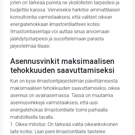
joten on tärkeää punnita ne yksilöllisten tarpeidesi ja
budjettisi kanssa. Viimeiseksi harkitse ammattilaisen
konsultointia varmistaaksesi, että valitset oikean
energiatehokkaan ilmastointilaitteen kotiisi.
Ilmastointiasentaja voi auttaa sinua arvioimaan
jäähdytystarpeesi ja suosittelemaan parasta
järjestelmää tilaasi.
Asennusvinkit maksimaalisen
tehokkuuden saavuttamiseksi
Kun on kyse ilmastointijärjestelmän päivittämisestä
maksimaalisen tehokkuuden saavuttamiseksi, oikea
asennus on avainasemassa. Tässä on muutamia
asennusvinkkejä varmistaaksesi, että uusi
energiatehokas ilmastointilaite toimii parhaalla
mahdollisella tavalla.:
1. Oikea mitoitus: On tärkeää valita oikeankokoinen
laite kotiisi. Liian pieni ilmastointilaite taistelee