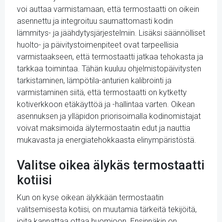
voi auttaa varmistamaan, että termostaatti on oikein
asennettu ja integroituu saumattomasti kodin
lämmitys- ja jäähdytysjärjestelmiin. Lisäksi säännölliset
huolto- ja päivitystoimenpiteet ovat tarpeellisia
varmistaakseen, että termostaatti jatkaa tehokasta ja
tarkkaa toimintaa. Tähän kuuluu ohjelmistopäivitysten
tarkistaminen, lämpötila-anturien kalibrointi ja
varmistaminen siitä, että termostaatti on kytketty
kotiverkkoon etäkäyttöä ja -hallintaa varten. Oikean
asennuksen ja ylläpidon priorisoimalla kodinomistajat
voivat maksimoida älytermostaatin edut ja nauttia
mukavasta ja energiatehokkaasta elinympäristöstä.
Valitse oikea älykäs termostaatti
kotiisi
Kun on kyse oikean älykkään termostaatin
valitsemisesta kotiisi, on muutamia tärkeitä tekijöitä,
joita kannattaa ottaa huomioon. Ensinnäkin on