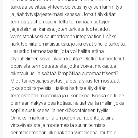
tärkeää selvittää yhteensopivuus nykyisen lämmitys-
ja jäähdytysjärjestelmäsi kanssa. Jotkut älykkäät
termostaatit on suunniteltu toimimaan tiettyjen
järjestelmien kanssa, joten tarkista tuotetiedot
varmistaaksesi saumattoman integraation.Lisäksi
harkitse niitä ominaisuuksia, jotka ovat sinulle tärkeitä.
Haluatko termostaatin, jota voi hallita etänä
älypuhelimen sovelluksen kautta? Oletko kiinnostunut
oppivista termostaateista, jotka voivat mukautua
aikatauluusi ja säätää lämpötilaa automaattisesti?
Mieti tärkeysjärjestystäsi ja etsi älykäs termostaatti,
joka sopii tarpeisiisi.Lisäksi harkitse älykkään
termostaatin muotoilua ja ulkonäköä. Koska se tulee
olemaan näkyvä osa kotiasi, haluat valita mallin, joka
sopii sisustukseesi ja henkilökohtaiseen tyyliisi.
Onneksi markkinoilla on paljon vaihtoehtoja, aina
virtaviivaisista ja moderneista suunnitelmista
perinteisempään ulkonäköön.Viimeisenä, mutta ei