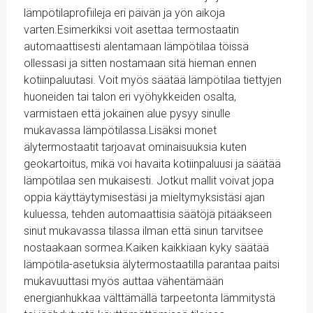
lämpötilaprofiileja eri päivän ja yön aikoja
varten.Esimerkiksi voit asettaa termostaatin
automaattisesti alentamaan lämpötilaa töissä
ollessasi ja sitten nostamaan sitä hieman ennen
kotiinpaluutasi. Voit myös säätää lämpötilaa tiettyjen
huoneiden tai talon eri vyöhykkeiden osalta,
varmistaen että jokainen alue pysyy sinulle
mukavassa lämpötilassa.Lisäksi monet
älytermostaatit tarjoavat ominaisuuksia kuten
geokartoitus, mikä voi havaita kotiinpaluusi ja säätää
lämpötilaa sen mukaisesti. Jotkut mallit voivat jopa
oppia käyttäytymisestäsi ja mieltymyksistäsi ajan
kuluessa, tehden automaattisia säätöjä pitääkseen
sinut mukavassa tilassa ilman että sinun tarvitsee
nostaakaan sormea.Kaiken kaikkiaan kyky säätää
lämpötila-asetuksia älytermostaatilla parantaa paitsi
mukavuuttasi myös auttaa vähentämään
energianhukkaa välttämällä tarpeetonta lämmitystä