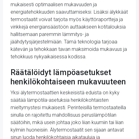
mukaisesti optimaalisen mukavuuden ja
energiatehokkuuden saavuttamiseksi. Lisäksi älykkäät
termostaatit voivat tarjota myös käyttöraportteja ja
vinkkejä energiansäästöön auttaakseen kotitalouksia
hallitsemaan paremmin lämmitys- ja
jäähdytysjärjestelmiään. Tämä teknologia tarjoaa
kätevän ja tehokkaan tavan maksimoida mukavuus ja
tehokkuus nykyaikaisessa kodissa.
Räätälöidyt lämpöasetukset
henkilökohtaiseen mukavuuteen
Yksi älytermostaattien keskeisistä eduista on kyky
säätää lämpötila-asetuksia henkilökohtaisten
mieltymystesi mukaisesti. Perinteisillä termostaateilla
sinulla on rajoitettu mahdollisuus peruslämpötilan
säätöihin, mikä usein johtaa joko liian kuumiin tai liian
kylmiin huoneisiin. Älytermostaatit sen sijaan antavat
sinun luoda henkilökohtaisia aikatauluja ja