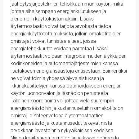
jäähdytysjärjestelmien tehokkaamman käytön, mikä
johtaa alhaisempaan energiankulutukseen ja
pienempiin käyttökustannuksiin. Lisäksi
älytermostaatit voivat tarjota arvokasta tietoa
energiankäyttötottumuksista, jolloin omakotitalojen
omistajat voivat tunnistaa alueet, joissa
energiatehokkuutta voidaan parantaa.Lisäksi
älytermostaatit voidaan integroida muiden älykkäiden
kodinkoneiden ja automaatiojärjestelmien kanssa
lisätäkseen energiansäästöjä entisestään. Esimerkiksi
ne voivat toimia yhdessä älyvalaistuksen ja
ikkunakäsittelyjen kanssa optimoidakseen energian
käytön luonnonvalon ja läsnäolon perusteella.
Tällainen koordinointi voi johtaa vielä suurempiin
energiansäästöihin ja kustannusetuihin omakotitalon
omistajille.Yhteenvetona älytermostaattien
energiansäästö ja kustannusedut tekevät niistä
arvokkaan investoinnin nykyaikaisissa kodeissa.
Niiden kehittyneen teknologian ja kyvyn optimoida