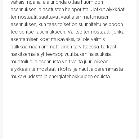
vähäisimpänä, älä unohda ottaa huomioon
asennuksen ja asetusten helppoutta. Jotkut älykkäät
termostaatit saattavat vaatia ammattimaisen
asennuksen, kun taas toiset on suunniteltu helppoon
tee-se-itse -asennukseen. Valitse termostaatti, jonka
asentamisen koet mukavaksi, tai ole valmis
palkkaamaan ammattilainen tarvittaessa.Tarkasti
harkitsemalla yhteensopivuutta, ominaisuuksia,
muotoilua ja asennusta voit valita juuri oikean
älykkään termostaatin kotiisi ja nauttia paremmasta
mukavuudesta ja energiatehokkuuden eduista.