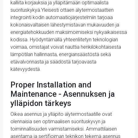
kalliita korjauksia ja ylläpitämään optimaalista
suorituskykyä.Yleisesti ottaen älytermostaattien
integrointi kodin automaatiojärjestelmiin tarjoaa
kokonaisvaltaisen lähestymistavan mukavuuden ja
energiatehokkuuden maksimoimiseksi nykyaikaisessa
kodissa. Hyödyntämällä yhteenliitetyn teknologian
voimaa, omistajat voivat nauttia henkilökohtaisesta
lämpötilan hallinnasta, energiansäästöstä sekä
etävalvonnasta ja säädöstä tarjoavasta
kätevyydestä.
Proper Installation and
Maintenance - Asennuksen ja
ylläpidon tärkeys
Oikea asennus ja ylläpito älytermostaatille ovat
olennaisia sen optimaalisen suorituskyvyn ja
toiminnallisuuden varmistamiseksi. Ammattilaisen
asentama ja sertifioiman teknikon tekemä asennus