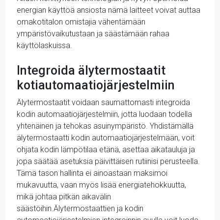
energian käyttöä ansiosta nämä laitteet voivat auttaa
omakotitalon omistajia vähentämään
ympäristövaikutustaan ja säästämään rahaa
käyttölaskuissa.
Integroida älytermostaatit
kotiautomaatiojärjestelmiin
Älytermostaatit voidaan saumattomasti integroida
kodin automaatiojärjestelmiin, jotta luodaan todella
yhtenäinen ja tehokas asuinympäristö. Yhdistämällä
älytermostaatti kodin automaatiojärjestelmään, voit
ohjata kodin lämpötilaa etänä, asettaa aikatauluja ja
jopa säätää asetuksia päivittäisen rutiinisi perusteella.
Tämä tason hallinta ei ainoastaan maksimoi
mukavuutta, vaan myös lisää energiatehokkuutta,
mikä johtaa pitkän aikavälin
säästöihin.Älytermostaattien ja kodin