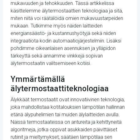
mukavuuden ja tehokkuuden. Tässä artikkelissa
käsittelemme älytermostaattien teknologiaa ja sitä,
miten niitä voi räätälöidä omien mukavuustarpeiden
mukaan. Tutkimme myös näiden laitteiden
energiansäästö- ja kustannushyötyjä sekä niiden
integraatiota kodin automaatiojärjestelmiin. Lisäksi
pohdimme oikeanlaisen asennuksen ja ylläpidon
tärkeyttä sekä annamme vinkkejä sopivan
älytermostaatin valitsemiseen kotiisi.
Ymmärtämällä
älytermostaattiteknologiaa
Älykkäät termostaatit ovat innovatiivinen teknologia,
joka mahdollistaa kotitalouksien lämpötilan hallinnan
etänä älypuhelimien tai muiden älylaitteiden avulla.
Näissä termostaateissa on antureita ja kehittyneitä
algoritmeja, jotka oppivat asukkaiden päivittäiset
rutiinit ja mieltymykset, säätäen lämpötilaa sen