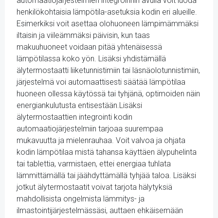
automaatiojärjestelmien integroinnin avulla voit luoda
henkilökohtaisia lämpötila-asetuksia kodin eri alueille.
Esimerkiksi voit asettaa olohuoneen lämpimämmäksi
iltaisin ja viileämmäksi päivisin, kun taas
makuuhuoneet voidaan pitää yhtenäisessä
lämpötilassa koko yön. Lisäksi yhdistämällä
älytermostaatti liiketunnistimiin tai läsnäolotunnistimiin,
järjestelmä voi automaattisesti säätää lämpötilaa
huoneen ollessa käytössä tai tyhjänä, optimoiden näin
energiankulutusta entisestään.Lisäksi
älytermostaattien integrointi kodin
automaatiojärjestelmiin tarjoaa suurempaa
mukavuutta ja mielenrauhaa. Voit valvoa ja ohjata
kodin lämpötilaa mistä tahansa käyttäen älypuhelinta
tai tablettia, varmistaen, ettei energiaa tuhlata
lämmittämällä tai jäähdyttämällä tyhjää taloa. Lisäksi
jotkut älytermostaatit voivat tarjota hälytyksiä
mahdollisista ongelmista lämmitys- ja
ilmastointijärjestelmässäsi, auttaen ehkäisemään