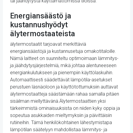
tai jäähdytystä käyttämättömissä tiloissa.
Energiansäästö ja
kustannushyödyt
älytermostaateista
älytermostaatit tarjoavat merkittäviä
energiansäästöjä ja kustannusetuja omakotitaloille.
Nämä laitteet on suunniteltu optimoimaan lämmitys-
ja jäähdytysjärjestelmiä, mikä johtaa alentuneeseen
energiankulutukseen ja pienempiin käyttölaskuihin.
Automaattisesti säädettävät lämpötila-asetukset
perustuen läsnäoloon ja käyttötottumuksiin auttavat
älytermostaatteja säästämään rahaa samalla pitäen
sisäilman miellyttävänä.Älytermostaattien yksi
tärkeimmistä ominaisuuksista on niiden kyky oppia ja
sopeutua asukkaiden mieltymyksiin ja päivittäisiin
rutiineihin. Tämä henkilökohtainen lähestymistapa
lämpötilan säätelyyn mahdollistaa lämmitys- ja