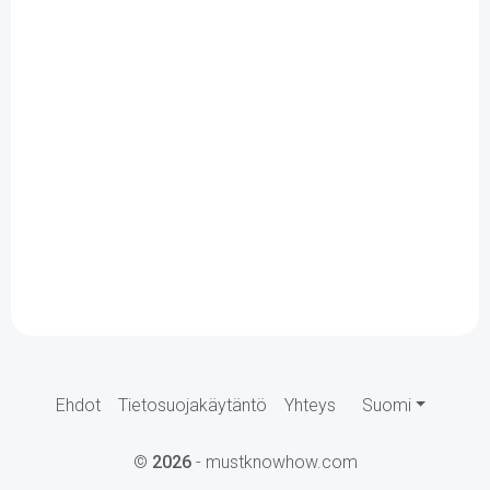
Ehdot
Tietosuojakäytäntö
Yhteys
Suomi
©
2026
- mustknowhow.com