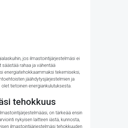
askuihin, jos ilmastointijärjestelmäsi ei
it säästää rahaa ja vähentää
elmäsi energiatehokkaammaksi tekemiseksi,
htoehtoisten jäähdytysjärjestelmien ja
 olet tietoinen energiankulutuksesta.
äsi tehokkuus
mastointijärjestelmääsi, on tärkeää ensin
iointi nykyisen laitteen iästä, kunnosta,
isen ilmastointijärjestelmäsi tehokkuuden