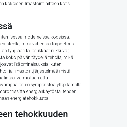
an kokoisen ilmastointilaitteen kotisi
ssä
rantamisessa moderneissa kodeissa.
 perusteella, mikä vähentää tarpeetonta
on tyhjillään tai asukkaat nukkuvat,
ta koko päivän täydellä teholla, mikä
joavat lisäominaisuuksia, kuten
to- ja ilmastointijärjestelmää mistä
allintaa, varmistaen että
mukavampaa asumisympäristöä ylläpitämällä
ompromissitta energiankäytöstä, tehden
maan energiatehokkuutta.
tteen tehokkuuden