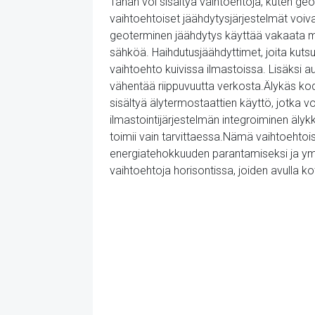
Tähän voi sisältyä vaihtoehtoja, kuten ge
vaihtoehtoiset jäähdytysjärjestelmät voiva
geoterminen jäähdytys käyttää vakaata maa
sähköä. Haihdutusjäähdyttimet, joita kuts
vaihtoehto kuivissa ilmastoissa. Lisäksi 
vähentää riippuvuutta verkosta.Älykäs ko
sisältyä älytermostaattien käyttö, jotka 
ilmastointijärjestelmän integroiminen äly
toimii vain tarvittaessa.Nämä vaihtoehtois
energiatehokkuuden parantamiseksi ja ympä
vaihtoehtoja horisontissa, joiden avulla k