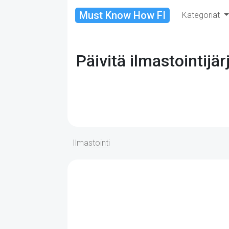
Must Know How FI
Kategoriat
Päivitä ilmastointijä
Ilmastointi