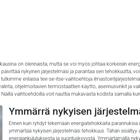
usina on olennaista, mutta se voi myös johtaa korkeisiin energial
äivittää nykyinen järjestelmäsi ja parantaa sen tehokkuutta, vo
 tutkimme erilaisia ​​tee-se-itse-vaihtoehtoja ilmastointijärjest
inta, ohjelmoitavien termostaattien käyttö, asennusvinkit ja vai
. Näillä vaihtoehdoilla voit nauttia mukavasta kodista samalla kun
Ymmärrä nykyisen järjestelm
Ennen kuin ryhdyt tekemään energiatehokkaita parannuksia il
ymmärtää nykyisen järjestelmäsi tehokkuus. Tähän sisältyy arv
energiankulutuksesta ja suorituskyvystä. Ymmärtämällä nyky