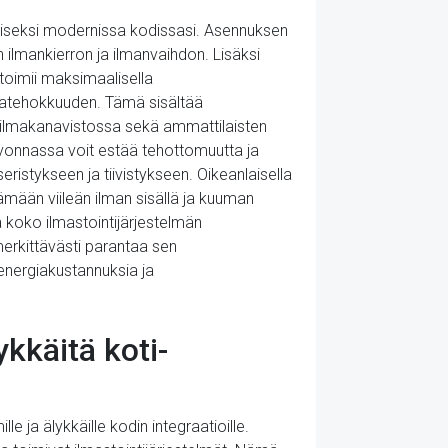
miseksi modernissa kodissasi. Asennuksen
 ilmankierron ja ilmanvaihdon. Lisäksi
toimii maksimaalisella
iatehokkuuden. Tämä sisältää
n ilmakanavistossa sekä ammattilaisten
lvonnassa voit estää tehottomuutta ja
eristykseen ja tiivistykseen. Oikeanlaisella
itämään viileän ilman sisällä ja kuuman
a koko ilmastointijärjestelmän
merkittävästi parantaa sen
energiakustannuksia ja
kkäitä koti-
 ja älykkäille kodin integraatioille.