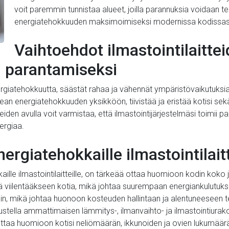
voit paremmin tunnistaa alueet, joilla parannuksia voidaan te
energiatehokkuuden maksimoimiseksi modernissa kodissas
Vaihtoehdot ilmastointilaitte
 parantamiseksi
rgiatehokkuutta, säästät rahaa ja vähennät ympäristövaikutuksiasi.
kean energiatehokkuuden yksikköön, tiivistää ja eristää kotisi se
en avulla voit varmistaa, että ilmastointijärjestelmäsi toimii par
ergiaa.
ergiatehokkaille ilmastointilaitt
lle ilmastointilaitteille, on tärkeää ottaa huomioon kodin koko j
 viilentääkseen kotia, mikä johtaa suurempaan energiankulutukse
ä usein, mikä johtaa huonoon kosteuden hallintaan ja alentuneesee
stella ammattimaisen lämmitys-, ilmanvaihto- ja ilmastointiurako
aa huomioon kotisi neliömäärän, ikkunoiden ja ovien lukumäärän,