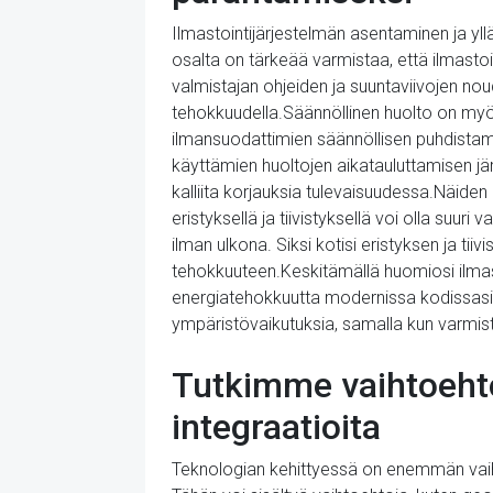
Ilmastointijärjestelmän asentaminen ja y
osalta on tärkeää varmistaa, että ilmastoi
valmistajan ohjeiden ja suuntaviivojen no
tehokkuudella.Säännöllinen huolto on my
ilmansuodattimien säännöllisen puhdistami
käyttämien huoltojen aikatauluttamisen jä
kalliita korjauksia tulevaisuudessa.Näiden 
eristyksellä ja tiivistyksellä voi olla suur
ilman ulkona. Siksi kotisi eristyksen ja ti
tehokkuuteen.Keskitämällä huomiosi ilmast
energiatehokkuutta modernissa kodissasi
ympäristövaikutuksia, samalla kun varmiste
Tutkimme vaihtoehtoi
integraatioita
Teknologian kehittyessä on enemmän vaihtoe