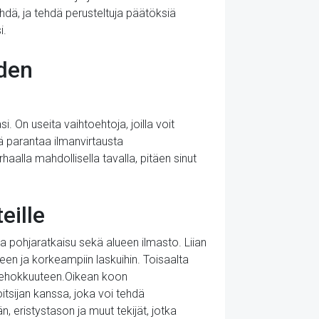
hdä, ja tehdä perusteltuja päätöksiä
i.
iden
 On useita vaihtoehtoja, joilla voit
kä parantaa ilmanvirtausta
haalla mahdollisella tavalla, pitäen sinut
eille
a pohjaratkaisu sekä alueen ilmasto. Liian
en ja korkeampiin laskuihin. Toisaalta
n tehokkuuteen.Oikean koon
itsijan kanssa, joka voi tehdä
 eristystason ja muut tekijät, jotka