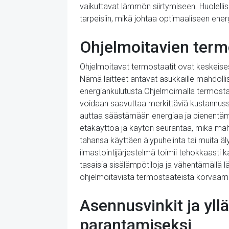
vaikuttavat lämmön siirtymiseen. Huolellise
tarpeisiin, mikä johtaa optimaaliseen en
Ohjelmoitavien term
Ohjelmoitavat termostaatit ovat keskeis
Nämä laitteet antavat asukkaille mahdollis
energiankulutusta.Ohjelmoimalla termostaat
voidaan saavuttaa merkittäviä kustannuss
auttaa säästämään energiaa ja pienentämä
etäkäyttöä ja käytön seurantaa, mikä mahd
tahansa käyttäen älypuhelinta tai muita äl
ilmastointijärjestelmä toimii tehokkaasti
tasaisia sisälämpötiloja ja vähentämällä
ohjelmoitavista termostaateista korvaam
Asennusvinkit ja yl
parantamiseksi