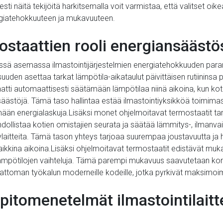
sti näitä tekijöitä harkitsemalla voit varmistaa, että valitset oike
ergiatehokkuuteen ja mukavuuteen.
ostaattien rooli energiansäästö
essä asemassa ilmastointijärjestelmien energiatehokkuuden pa
uuden asettaa tarkat lämpötila-aikataulut päivittäisen rutiininsa
ti automaattisesti säätämään lämpötilaa niinä aikoina, kun koti 
äästöjä. Tämä taso hallintaa estää ilmastointiyksikköä toimimas
än energialaskuja.Lisäksi monet ohjelmoitavat termostaatit tar
ollistaa kotien omistajien seurata ja säätää lämmitys-, ilmanvaih
ylaitteita. Tämä tason yhteys tarjoaa suurempaa joustavuutta ja h
 kaikkina aikoina.Lisäksi ohjelmoitavat termostaatit edistävät 
 lämpötilojen vaihteluja. Tämä parempi mukavuus saavutetaan k
attoman työkalun moderneille kodeille, jotka pyrkivät maksimoi
läpitomenetelmät ilmastointilai