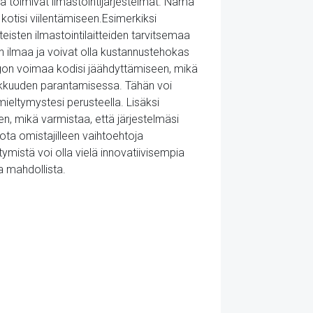
a toimivat ilmastointijärjestelmät. Nämä
kotisi viilentämiseen.Esimerkiksi
isten ilmastointilaitteiden tarvitsemaa
n ilmaa ja voivat olla kustannustehokas
ingon voimaa kodisi jäähdyttämiseen, mikä
hokkuuden parantamisessa. Tähän voi
ieltymystesi perusteella. Lisäksi
n, mikä varmistaa, että järjestelmäsi
jota omistajilleen vaihtoehtoja
mistä voi olla vielä innovatiivisempia
a mahdollista.