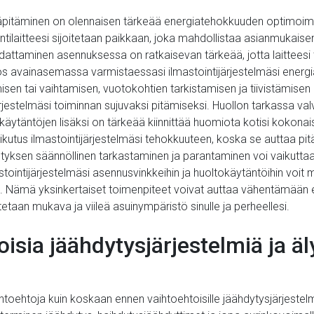
lläpitäminen on olennaisen tärkeää energiatehokkuuden optimoi
ntilaitteesi sijoitetaan paikkaan, joka mahdollistaa asianmukaisen
udattaminen asennuksessa on ratkaisevan tärkeää, jotta laitteesi 
ös avainasemassa varmistaessasi ilmastointijärjestelmäsi energ
sen tai vaihtamisen, vuotokohtien tarkistamisen ja tiivistämise
rjestelmäsi toiminnan sujuvaksi pitämiseksi. Huollon tarkassa va
käytäntöjen lisäksi on tärkeää kiinnittää huomiota kotisi kokonais
i vaikutus ilmastointijärjestelmäsi tehokkuuteen, koska se auttaa p
ivistyksen säännöllinen tarkastaminen ja parantaminen voi vaikutta
ointijärjestelmäsi asennusvinkkeihin ja huoltokäytäntöihin voit 
. Nämä yksinkertaiset toimenpiteet voivat auttaa vähentämään 
taan mukava ja viileä asuinympäristö sinulle ja perheellesi.
sia jäähdytysjärjestelmiä ja äly
htoja kuin koskaan ennen vaihtoehtoisille jäähdytysjärjestelmille