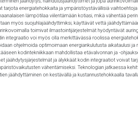
oterminen jäähdytys, haihdutusjäähdyttimet ja jopa aurinkovoimall
t tarjota energiatehokkaita ja ympäristöystävällisiä vaihtoehtoja 
nalaisen lämpötilaa viilentämään kotiasi, mikä vähentää perinte
utaan myös suojuhlajäähdyttimiksi, käyttävät vettä jäähdyttämää
aurinkovoimalla toimivat ilmastointijärjestelmät hyödyntävät aur
din integraatio voi myös olla merkittävässä roolissa energiate
voidaan ohjelmoida optimoimaan energiankulutusta aikataulusi ja m
kkääseen kodintekniikkaan mahdollistaa etävalvonnan ja -ohjaukse
et jäähdytysjärjestelmät ja älykkäät kodin integraatiot voivat tar
ristövaikutusten vähentämiseksi. Teknologian jatkaessa kehitty
otien jäähdyttäminen on kestävällä ja kustannustehokkaalla tavall