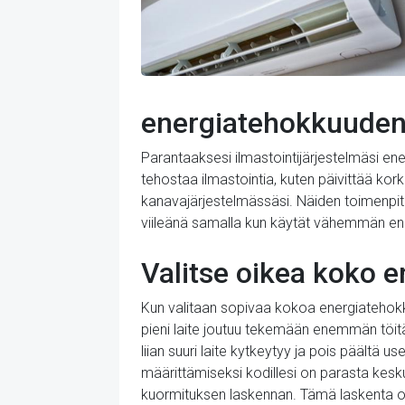
energiatehokkuuden
Parantaaksesi ilmastointijärjestelmäsi ene
tehostaa ilmastointia, kuten päivittää kor
kanavajärjestelmässäsi. Näiden toimenpiteid
viileänä samalla kun käytät vähemmän en
Valitse oikea koko en
Kun valitaan sopivaa kokoa energiatehokkai
pieni laite joutuu tekemään enemmän töitä
liian suuri laite kytkeytyy ja pois päält
määrittämiseksi kodillesi on parasta kesku
kuormituksen laskennan. Tämä laskenta ott