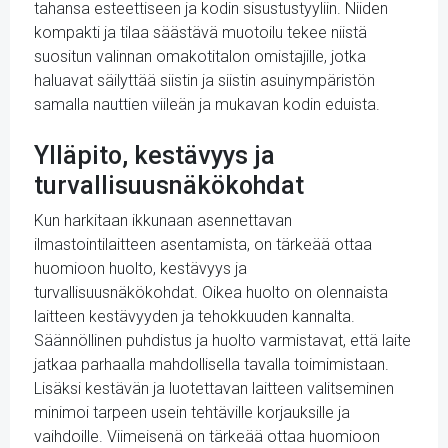
tahansa esteettiseen ja kodin sisustustyyliin. Niiden
kompakti ja tilaa säästävä muotoilu tekee niistä
suositun valinnan omakotitalon omistajille, jotka
haluavat säilyttää siistin ja siistin asuinympäristön
samalla nauttien viileän ja mukavan kodin eduista.
Ylläpito, kestävyys ja
turvallisuusnäkökohdat
Kun harkitaan ikkunaan asennettavan
ilmastointilaitteen asentamista, on tärkeää ottaa
huomioon huolto, kestävyys ja
turvallisuusnäkökohdat. Oikea huolto on olennaista
laitteen kestävyyden ja tehokkuuden kannalta.
Säännöllinen puhdistus ja huolto varmistavat, että laite
jatkaa parhaalla mahdollisella tavalla toimimistaan.
Lisäksi kestävän ja luotettavan laitteen valitseminen
minimoi tarpeen usein tehtäville korjauksille ja
vaihdoille. Viimeisenä on tärkeää ottaa huomioon