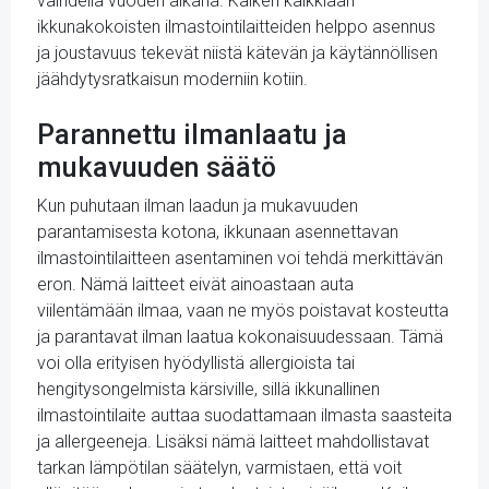
vaihdella vuoden aikana. Kaiken kaikkiaan
ikkunakokoisten ilmastointilaitteiden helppo asennus
ja joustavuus tekevät niistä kätevän ja käytännöllisen
jäähdytysratkaisun moderniin kotiin.
Parannettu ilmanlaatu ja
mukavuuden säätö
Kun puhutaan ilman laadun ja mukavuuden
parantamisesta kotona, ikkunaan asennettavan
ilmastointilaitteen asentaminen voi tehdä merkittävän
eron. Nämä laitteet eivät ainoastaan auta
viilentämään ilmaa, vaan ne myös poistavat kosteutta
ja parantavat ilman laatua kokonaisuudessaan. Tämä
voi olla erityisen hyödyllistä allergioista tai
hengitysongelmista kärsiville, sillä ikkunallinen
ilmastointilaite auttaa suodattamaan ilmasta saasteita
ja allergeeneja. Lisäksi nämä laitteet mahdollistavat
tarkan lämpötilan säätelyn, varmistaen, että voit