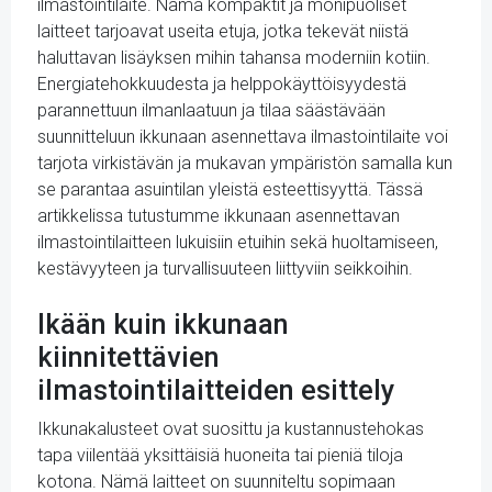
ilmastointilaite. Nämä kompaktit ja monipuoliset
laitteet tarjoavat useita etuja, jotka tekevät niistä
haluttavan lisäyksen mihin tahansa moderniin kotiin.
Energiatehokkuudesta ja helppokäyttöisyydestä
parannettuun ilmanlaatuun ja tilaa säästävään
suunnitteluun ikkunaan asennettava ilmastointilaite voi
tarjota virkistävän ja mukavan ympäristön samalla kun
se parantaa asuintilan yleistä esteettisyyttä. Tässä
artikkelissa tutustumme ikkunaan asennettavan
ilmastointilaitteen lukuisiin etuihin sekä huoltamiseen,
kestävyyteen ja turvallisuuteen liittyviin seikkoihin.
Ikään kuin ikkunaan
kiinnitettävien
ilmastointilaitteiden esittely
Ikkunakalusteet ovat suosittu ja kustannustehokas
tapa viilentää yksittäisiä huoneita tai pieniä tiloja
kotona. Nämä laitteet on suunniteltu sopimaan