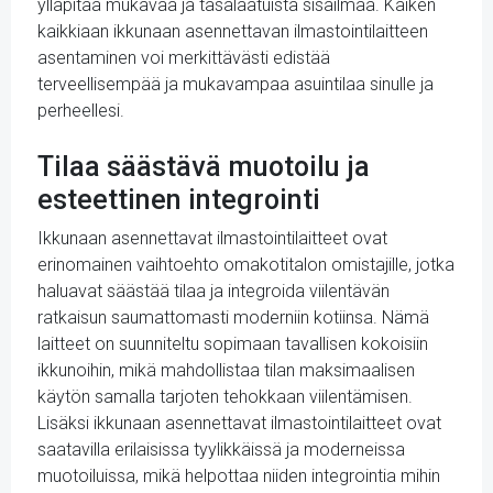
ylläpitää mukavaa ja tasalaatuista sisäilmaa. Kaiken
kaikkiaan ikkunaan asennettavan ilmastointilaitteen
asentaminen voi merkittävästi edistää
terveellisempää ja mukavampaa asuintilaa sinulle ja
perheellesi.
Tilaa säästävä muotoilu ja
esteettinen integrointi
Ikkunaan asennettavat ilmastointilaitteet ovat
erinomainen vaihtoehto omakotitalon omistajille, jotka
haluavat säästää tilaa ja integroida viilentävän
ratkaisun saumattomasti moderniin kotiinsa. Nämä
laitteet on suunniteltu sopimaan tavallisen kokoisiin
ikkunoihin, mikä mahdollistaa tilan maksimaalisen
käytön samalla tarjoten tehokkaan viilentämisen.
Lisäksi ikkunaan asennettavat ilmastointilaitteet ovat
saatavilla erilaisissa tyylikkäissä ja moderneissa
muotoiluissa, mikä helpottaa niiden integrointia mihin