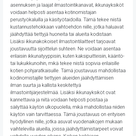
asennuksen ja laajat ilmastointikanavat, ikkunayksiköt
voidaan helposti asentaa kotinomistajan
perustyökaluilla ja käsityötaidoilla. Tämä tekee niistä
kustannustehokkaan vaihtoehdon niille, jotka haluavat
jäähdyttää tiettyjä huoneita tai alueita kodistaan.
Lisäksi ikkunakokoiset ilmastointilaitteet tarjoavat
joustavuutta sijoittelun suhteen. Ne voidaan asentaa
erilaisiin ikkunatyyppisiin, kuten kaksipuitteisiin, kääntö-
tai liukuikkunoihin, mikä tekee niistä sopivia erilaisille
kotien pohjaratkaisuille. Tämä joustavuus mahdollistaa
kodinomistajille tiettyjen alueiden jäähdyttämisen
ilman suurta ja kallista keskitettyä
ilmastointijärjestelmää. Lisäksi ikkunayksiköt ovat
kannettavia ja niitä voidaan helposti poistaa ja
säilyttää käytön ulkopuolella, mikä mahdollistaa niiden
käytön vain tarvittaessa. Tämä joustavuus on erityisen
hyödyllinen niille, jotka asuvat vuodenaikojen mukaan
vaihtelevilla alueilla, joissa jäähdyttämistarpeet voivat