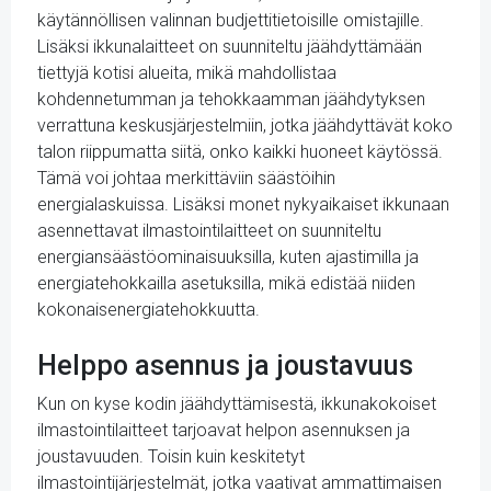
käytännöllisen valinnan budjettitietoisille omistajille.
Lisäksi ikkunalaitteet on suunniteltu jäähdyttämään
tiettyjä kotisi alueita, mikä mahdollistaa
kohdennetumman ja tehokkaamman jäähdytyksen
verrattuna keskusjärjestelmiin, jotka jäähdyttävät koko
talon riippumatta siitä, onko kaikki huoneet käytössä.
Tämä voi johtaa merkittäviin säästöihin
energialaskuissa. Lisäksi monet nykyaikaiset ikkunaan
asennettavat ilmastointilaitteet on suunniteltu
energiansäästöominaisuuksilla, kuten ajastimilla ja
energiatehokkailla asetuksilla, mikä edistää niiden
kokonaisenergiatehokkuutta.
Helppo asennus ja joustavuus
Kun on kyse kodin jäähdyttämisestä, ikkunakokoiset
ilmastointilaitteet tarjoavat helpon asennuksen ja
joustavuuden. Toisin kuin keskitetyt
ilmastointijärjestelmät, jotka vaativat ammattimaisen