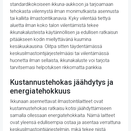
standardikokoiseen ikkuna-aukkoon ja tarjoamaan
tehokasta viilennystä ilman monimutkaista asennusta
tai kalliita ilmastointikanavia. Kyky viilentää tiettyä
aluetta ilman koko talon viilentämistä tekee
ikkunakalusteista käytännöllisen ja edullisen ratkaisun
pitääkseen kodin miellyttävänä kuumina
kesäkuukausina. Olitpa sitten täydentämässä
keskusilmastointijärjestelmääsi tai viilentämässä
huonetta ilman sellaista, ikkunakaluste voi tarjota
tarvitsemasi helpotuksen rikkomatta pankkia.
Kustannustehokas jäähdytys ja
energiatehokkuus
Ikkunaan asennettavat ilmastointilaitteet ovat
kustannustehokas ratkaisu kotisi jäähdyttämiseen
samalla ollessaan energiatehokkaita. Nämä laitteet
ovat yleensä edullisempia ostaa ja asentaa verrattuna
keskusilmastointijärjestelmiin, mikä tekee niistä