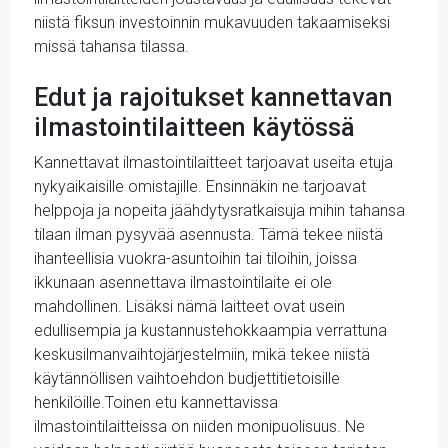
niistä fiksun investoinnin mukavuuden takaamiseksi
missä tahansa tilassa.
Edut ja rajoitukset kannettavan
ilmastointilaitteen käytössä
Kannettavat ilmastointilaitteet tarjoavat useita etuja
nykyaikaisille omistajille. Ensinnäkin ne tarjoavat
helppoja ja nopeita jäähdytysratkaisuja mihin tahansa
tilaan ilman pysyvää asennusta. Tämä tekee niistä
ihanteellisia vuokra-asuntoihin tai tiloihin, joissa
ikkunaan asennettava ilmastointilaite ei ole
mahdollinen. Lisäksi nämä laitteet ovat usein
edullisempia ja kustannustehokkaampia verrattuna
keskusilmanvaihtojärjestelmiin, mikä tekee niistä
käytännöllisen vaihtoehdon budjettitietoisille
henkilöille.Toinen etu kannettavissa
ilmastointilaitteissa on niiden monipuolisuus. Ne