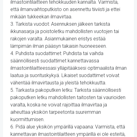
ilmastointilaitteen tehokkuuden kannalta. Varmista,
että ilmanvaihtoputkisto on asennettu tiiviisti ja ettei
mikään tukkeekan ilmavirtaa.
3. Tarkista vuodot: Asennuksen jälkeen tarkista
ikkunasarja ja poistoletku mahdollisten vuotojen tai
rakojen varalta. Asianmukainen eristys estää
lämpimän ilman pääsyn takaisin huoneeseen.
4. Puhdista suodattimet: Puhdista tai vaihda
säännöllisesti suodattimet kannettavassa
ilmastointilaitteessasi ylläpitääksesi optimaalista ilman
laatua ja suorituskykyä. Likaiset suodattimet voivat
vähentää ilmavirtausta ja yleistä tehokkuutta.
5. Tarkasta pakoputken letku: Tarkista säännöllisesti
pakoputken letku mahdollisten taitosten tai vaurioiden
varalta, koska ne voivat rajoittaa ilmavirtaa ja
aiheuttaa yksikön tarpeetonta suuremman
kuormittumisen.
6. Pidä alue yksikön ympärillä vapaana: Varmista, että
kannettavan ilmastointilaitteen ympärillä ei ole esteitä,