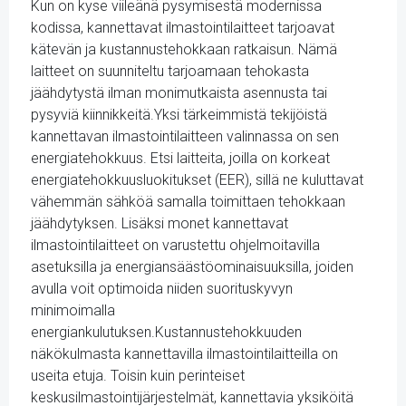
Kun on kyse viileänä pysymisestä modernissa
kodissa, kannettavat ilmastointilaitteet tarjoavat
kätevän ja kustannustehokkaan ratkaisun. Nämä
laitteet on suunniteltu tarjoamaan tehokasta
jäähdytystä ilman monimutkaista asennusta tai
pysyviä kiinnikkeitä.Yksi tärkeimmistä tekijöistä
kannettavan ilmastointilaitteen valinnassa on sen
energiatehokkuus. Etsi laitteita, joilla on korkeat
energiatehokkuusluokitukset (EER), sillä ne kuluttavat
vähemmän sähköä samalla toimittaen tehokkaan
jäähdytyksen. Lisäksi monet kannettavat
ilmastointilaitteet on varustettu ohjelmoitavilla
asetuksilla ja energiansäästöominaisuuksilla, joiden
avulla voit optimoida niiden suorituskyvyn
minimoimalla
energiankulutuksen.Kustannustehokkuuden
näkökulmasta kannettavilla ilmastointilaitteilla on
useita etuja. Toisin kuin perinteiset
keskusilmastointijärjestelmät, kannettavia yksiköitä