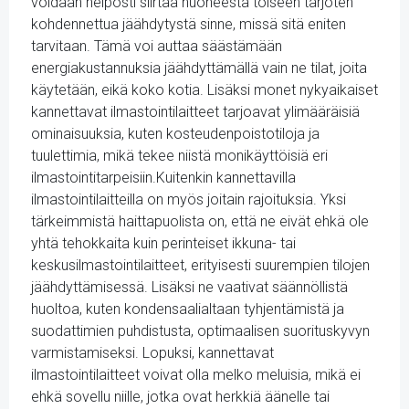
voidaan helposti siirtää huoneesta toiseen tarjoten
kohdennettua jäähdytystä sinne, missä sitä eniten
tarvitaan. Tämä voi auttaa säästämään
energiakustannuksia jäähdyttämällä vain ne tilat, joita
käytetään, eikä koko kotia. Lisäksi monet nykyaikaiset
kannettavat ilmastointilaitteet tarjoavat ylimääräisiä
ominaisuuksia, kuten kosteudenpoistotiloja ja
tuulettimia, mikä tekee niistä monikäyttöisiä eri
ilmastointitarpeisiin.Kuitenkin kannettavilla
ilmastointilaitteilla on myös joitain rajoituksia. Yksi
tärkeimmistä haittapuolista on, että ne eivät ehkä ole
yhtä tehokkaita kuin perinteiset ikkuna- tai
keskusilmastointilaitteet, erityisesti suurempien tilojen
jäähdyttämisessä. Lisäksi ne vaativat säännöllistä
huoltoa, kuten kondensaalialtaan tyhjentämistä ja
suodattimien puhdistusta, optimaalisen suorituskyvyn
varmistamiseksi. Lopuksi, kannettavat
ilmastointilaitteet voivat olla melko meluisia, mikä ei
ehkä sovellu niille, jotka ovat herkkiä äänelle tai