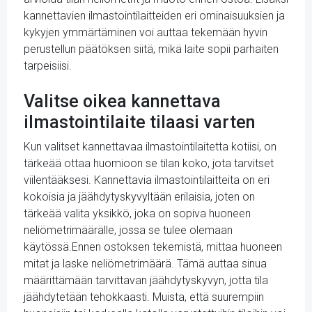
kannettavien ilmastointilaitteiden eri ominaisuuksien ja
kykyjen ymmärtäminen voi auttaa tekemään hyvin
perustellun päätöksen siitä, mikä laite sopii parhaiten
tarpeisiisi.
Valitse oikea kannettava
ilmastointilaite tilaasi varten
Kun valitset kannettavaa ilmastointilaitetta kotiisi, on
tärkeää ottaa huomioon se tilan koko, jota tarvitset
viilentääksesi. Kannettavia ilmastointilaitteita on eri
kokoisia ja jäähdytyskyvyltään erilaisia, joten on
tärkeää valita yksikkö, joka on sopiva huoneen
neliömetrimäärälle, jossa se tulee olemaan
käytössä.Ennen ostoksen tekemistä, mittaa huoneen
mitat ja laske neliömetrimäärä. Tämä auttaa sinua
määrittämään tarvittavan jäähdytyskyvyn, jotta tila
jäähdytetään tehokkaasti. Muista, että suurempiin