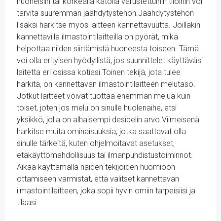
huoneisiin tai korkealla katolla varustettuihin tiloihin voi
tarvita suuremman jäähdytystehon.Jäähdytystehon
lisäksi harkitse myös laitteen kannettavuutta. Joillakin
kannettavilla ilmastointilaitteilla on pyörät, mikä
helpottaa niiden siirtämistä huoneesta toiseen. Tämä
voi olla erityisen hyödyllistä, jos suunnittelet käyttäväsi
laitetta eri osissa kotiasi.Toinen tekijä, jota tulee
harkita, on kannettavan ilmastointilaitteen melutaso.
Jotkut laitteet voivat tuottaa enemmän melua kuin
toiset, joten jos melu on sinulle huolenaihe, etsi
yksikkö, jolla on alhaisempi desibelin arvo.Viimeisenä
harkitse muita ominaisuuksia, jotka saattavat olla
sinulle tärkeitä, kuten ohjelmoitavat asetukset,
etäkäyttömahdollisuus tai ilmanpuhdistustoiminnot.
Aikaa käyttämällä näiden tekijöiden huomioon
ottamiseen varmistat, että valitset kannettavan
ilmastointilaitteen, joka sopii hyvin omiin tarpeisiisi ja
tilaasi.