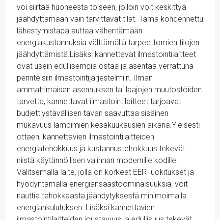
voi siirtää huoneesta toiseen, jolloin voit keskittyä
jäähdyttämään vain tarvittavat tilat. Tämä kohdennettu
lähestymistapa auttaa vähentämään
energiakustannuksia välttämällä tarpeettomien tilojen
jäähdyttämistä.Lisäksi kannettavat ilmastointilaitteet
ovat usein edullisempia ostaa ja asentaa verrattuna
perinteisiin ilmastointijärjestelmiin. Ilman
ammattimaisen asennuksen tai laajojen muutostöiden
tarvetta, kannettavat ilmastointilaitteet tarjoavat
budjettiystävällisen tavan saavuttaa sisäinen
mukavuus lämpimien kesäkuukausien aikana.Yleisesti
ottaen, kannettavien ilmastointilaitteiden
energiatehokkuus ja kustannustehokkuus tekevät
niistä käytännöllisen valinnan modernille kodille.
Valitsemalla laite, jolla on korkeat EER-luokitukset ja
hyödyntämällä energiansäästöominaisuuksia, voit
nauttia tehokkaasta jäähdytyksestä minimoimalla
energiankulutuksen. Lisäksi kannettavien
ilmastointilaitteiden joustavuus ja edullisuus tekevät