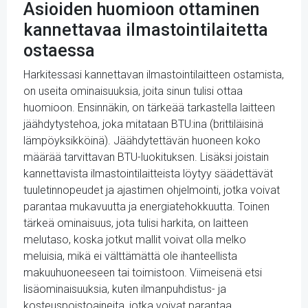
Asioiden huomioon ottaminen
kannettavaa ilmastointilaitetta
ostaessa
Harkitessasi kannettavan ilmastointilaitteen ostamista,
on useita ominaisuuksia, joita sinun tulisi ottaa
huomioon. Ensinnäkin, on tärkeää tarkastella laitteen
jäähdytystehoa, joka mitataan BTU:ina (brittiläisinä
lämpöyksikköinä). Jäähdytettävän huoneen koko
määrää tarvittavan BTU-luokituksen. Lisäksi joistain
kannettavista ilmastointilaitteista löytyy säädettävät
tuuletinnopeudet ja ajastimen ohjelmointi, jotka voivat
parantaa mukavuutta ja energiatehokkuutta. Toinen
tärkeä ominaisuus, jota tulisi harkita, on laitteen
melutaso, koska jotkut mallit voivat olla melko
meluisia, mikä ei välttämättä ole ihanteellista
makuuhuoneeseen tai toimistoon. Viimeisenä etsi
lisäominaisuuksia, kuten ilmanpuhdistus- ja
kosteuspoistoaineita, jotka voivat parantaa