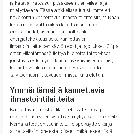
ja kätevän ratkaisun pitääkseen tilan viileänä ja
miellyttävänä. Tässä artikkelissa tutustumme eri
näkökohtiin kannettaviin ilmastointilaitteisiin, mukaan
lukien miten valita oikea laite tilaasi, tärkeät
ominaisuudet, asennus- ja huoltovinkit,
energiatehokkuus sekä kannettavien
ilmastointilaitteiden käytön edut ja rajoitukset. Olitpa
sitten viilentämässä tiettyä huonetta tai tarvitset
joustavaa viilennysratkaisua nykyaikaiseen kotiisi,
kannettavat ilmastointilaitteet voivat tarjota
tarvitsemasi mukavuuden missä ikinä oletkin.
Ymmärtämällä kannettavia
ilmastointilaitteita
Kannettavat ilmastointilaitteet ovat kätevä ja
monipuolinen viilennysratkaisu nykyaikaisille kodeille.
Nämä laitteet on suunniteltu helppokäyttöisiksi ja
siirrettäviksi huoneesta toiseen, mikä tekee niistä