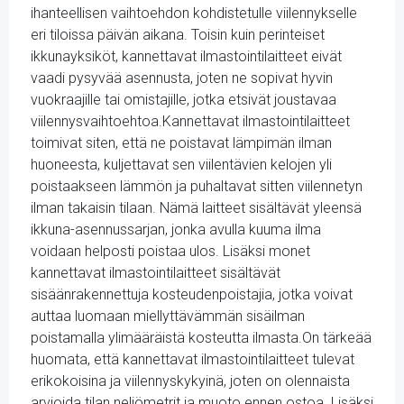
ihanteellisen vaihtoehdon kohdistetulle viilennykselle
eri tiloissa päivän aikana. Toisin kuin perinteiset
ikkunayksiköt, kannettavat ilmastointilaitteet eivät
vaadi pysyvää asennusta, joten ne sopivat hyvin
vuokraajille tai omistajille, jotka etsivät joustavaa
viilennysvaihtoehtoa.Kannettavat ilmastointilaitteet
toimivat siten, että ne poistavat lämpimän ilman
huoneesta, kuljettavat sen viilentävien kelojen yli
poistaakseen lämmön ja puhaltavat sitten viilennetyn
ilman takaisin tilaan. Nämä laitteet sisältävät yleensä
ikkuna-asennussarjan, jonka avulla kuuma ilma
voidaan helposti poistaa ulos. Lisäksi monet
kannettavat ilmastointilaitteet sisältävät
sisäänrakennettuja kosteudenpoistajia, jotka voivat
auttaa luomaan miellyttävämmän sisäilman
poistamalla ylimääräistä kosteutta ilmasta.On tärkeää
huomata, että kannettavat ilmastointilaitteet tulevat
erikokoisina ja viilennyskykyinä, joten on olennaista
arvioida tilan neliömetrit ja muoto ennen ostoa. Lisäksi