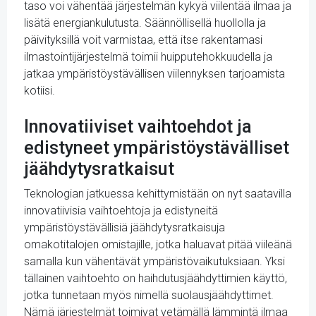
taso voi vähentää järjestelmän kykyä viilentää ilmaa ja
lisätä energiankulutusta. Säännöllisellä huollolla ja
päivityksillä voit varmistaa, että itse rakentamasi
ilmastointijärjestelmä toimii huipputehokkuudella ja
jatkaa ympäristöystävällisen viilennyksen tarjoamista
kotiisi.
Innovatiiviset vaihtoehdot ja
edistyneet ympäristöystävälliset
jäähdytysratkaisut
Teknologian jatkuessa kehittymistään on nyt saatavilla
innovatiivisia vaihtoehtoja ja edistyneitä
ympäristöystävällisiä jäähdytysratkaisuja
omakotitalojen omistajille, jotka haluavat pitää viileänä
samalla kun vähentävät ympäristövaikutuksiaan. Yksi
tällainen vaihtoehto on haihdutusjäähdyttimien käyttö,
jotka tunnetaan myös nimellä suolausjäähdyttimet.
Nämä järjestelmät toimivat vetämällä lämmintä ilmaa