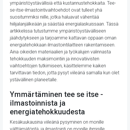
ympäristöystävällisiä että kustannustehokkaita. Tee-
se-itse-ilmastointivaihtoehdot ovat tulleet yhä
suositummiksi niille, jotka haluavat vähentää
hiilijalanjälkeään ja säästää energialaskuissaan. Tässä
artikkelissa tutustumme ympäristöystävälliseen
jäähdytykseen ja tarjoamme kattavan oppaan oman
energiatehokkaan ilmastointilaitteen rakentamiseen.
Aina oikeiden materiaalien ja työkalujen valinnasta
tehokkuuden maksimointiin ja innovatiivisten
vaihtoehtojen tutkimiseen, käsittelemme kaiken
tarvittavan tiedon, jotta pysyt viileänä samalla kun olet
ystävällinen planeetalle.
Ymmärtäminen tee se itse -
ilmastoinnista ja
energiatehokkuudesta
Kesäkuukausina viileänä pysyminen on monille
välttämätöntä, ja ilmastointi on monille ihmisille