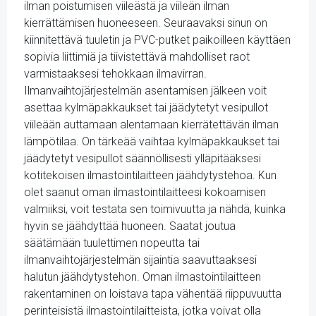
ilman poistumisen viileästä ja viileän ilman
kierrättämisen huoneeseen. Seuraavaksi sinun on
kiinnitettävä tuuletin ja PVC-putket paikoilleen käyttäen
sopivia liittimiä ja tiivistettävä mahdolliset raot
varmistaaksesi tehokkaan ilmavirran.
Ilmanvaihtojärjestelmän asentamisen jälkeen voit
asettaa kylmäpakkaukset tai jäädytetyt vesipullot
viileään auttamaan alentamaan kierrätettävän ilman
lämpötilaa. On tärkeää vaihtaa kylmäpakkaukset tai
jäädytetyt vesipullot säännöllisesti ylläpitääksesi
kotitekoisen ilmastointilaitteen jäähdytystehoa. Kun
olet saanut oman ilmastointilaitteesi kokoamisen
valmiiksi, voit testata sen toimivuutta ja nähdä, kuinka
hyvin se jäähdyttää huoneen. Saatat joutua
säätämään tuulettimen nopeutta tai
ilmanvaihtojärjestelmän sijaintia saavuttaaksesi
halutun jäähdytystehon. Oman ilmastointilaitteen
rakentaminen on loistava tapa vähentää riippuvuutta
perinteisistä ilmastointilaitteista, jotka voivat olla