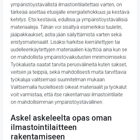
ympäristöystävällistä ilmastointilaitettasi varten, on
tärkeää asettaa etusijalle energiatehokkuus ja kestävä
kehitys. Etsi kestäviä, edullisia ja ympäristöystävällisiä
materiaaleja. Tähän voi sisältyä esimerkiksi tuuletin,
jääpakkaukset, astia jään säilyttämistä varten sekä
eristysmateriaalit. Lisäksi harkitse kierrätettyjen tai
uudelleenkäytettyjen materiaalien käyttöä aina kun se
on mahdollista ympäristövaikutusten minimoimiseksi.
Työkaluista saatat tarvita perusvälineitä kuten sakset,
veitsen ja teippiä, sekä mahdollisesti muita tarvittavia
työkaluja valitsemasi suunnitelman mukaan.
Valitsemalla huolellisesti oikeat materiaalit ja työkalut
voit varmistaa, että itse rakentamasi ilmastointilaite
on mahdollisimman ympäristöystävällinen.
Askel askeleelta opas oman
ilmastointilaitteen
rakentamiseen