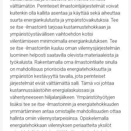
välttämätön. Perinteiset ilmastointijärjestelmät voivat
kuitenkin olla kalliita asentaa ja käyttää sekä aiheuttaa
suurta energiankulutusta ja ympäristövaikutuksia. Tee
se itse -ilmastointi tarjoaa kustannustehokkaan ja
ympäristöystävällisen vaihtoehdon kotisi
viilentämiseen minimoimalla energiankulutuksen. Tee
se itse -ilmastointiin kuuluu oman viilennysjärjestelmän
luominen helposti saatavilla olevista materiaaleista ja
työkaluista. Rakentamalla oma ilmastointilaite sinulla
on mahdollisuus priorisoida energiatehokkuutta ja
ympäristön kestävyyttä tavalla, jota perinteiset
järjestelmät eivät välttämättä salli. Tämä voi johtaa
kustannussäästöihin energialaskuissasi ja
vähentyneeseen hiilijalanjälkeen. Ympäristöhyötyjen
lisäksi tee se itse -ilmastoinnin ja energiatehokkuuden
ymmärtäminen antaa omistajille mahdollisuuden ottaa
hallinta omiin viilennystarpeisiinsa. Opiskelemalla
energiatehokkaan viilennyksen periaatteita yksilöt