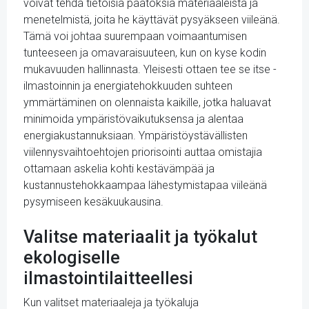
voivat tehdä tietoisia päätöksiä materiaaleista ja
menetelmistä, joita he käyttävät pysyäkseen viileänä.
Tämä voi johtaa suurempaan voimaantumisen
tunteeseen ja omavaraisuuteen, kun on kyse kodin
mukavuuden hallinnasta. Yleisesti ottaen tee se itse -
ilmastoinnin ja energiatehokkuuden suhteen
ymmärtäminen on olennaista kaikille, jotka haluavat
minimoida ympäristövaikutuksensa ja alentaa
energiakustannuksiaan. Ympäristöystävällisten
viilennysvaihtoehtojen priorisointi auttaa omistajia
ottamaan askelia kohti kestävämpää ja
kustannustehokkaampaa lähestymistapaa viileänä
pysymiseen kesäkuukausina.
Valitse materiaalit ja työkalut
ekologiselle
ilmastointilaitteellesi
Kun valitset materiaaleja ja työkaluja