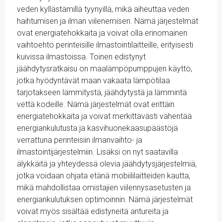
veden kyllästämillä tyynyillä, mikä aiheuttaa veden
haihtumisen ja ilman viilenemisen. Nämä järjestelmät
ovat energiatehokkaita ja voivat olla erinomainen
vaihtoehto perinteisille ilmastointilaitteille, erityisesti
kuivissa ilmastoissa. Toinen edistynyt
jäähdytysratkaisu on maalämpöpumppujen käyttö,
jotka hyödyntävät maan vakaata lämpötilaa
tarjotakseen lämmitystä, jäähdytystä ja lämmintä
vettä kodeille. Nämä järjestelmät ovat erittäin
energiatehokkaita ja voivat merkittävästi vähentää
energiankulutusta ja kasvihuonekaasupäästöjä
verrattuna perinteisiin ilmanvaihto- ja
ilmastointijärjestelmiin. Lisäksi on nyt saatavilla
älykkäitä ja yhteydessä olevia jäähdytysjärjestelmiä,
jotka voidaan ohjata etänä mobiililaitteiden kautta,
mikä mahdollistaa omistajien viilennysasetusten ja
energiankulutuksen optimoinnin. Nämä järjestelmät
voivat myös sisältää edistyneitä antureita ja