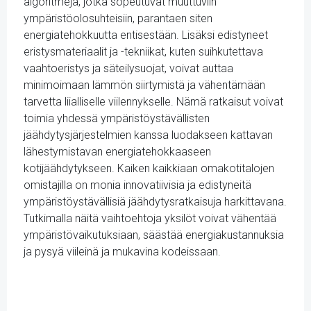
algoritmeja, jotka sopeutuvat muuttuviin
ympäristöolosuhteisiin, parantaen siten
energiatehokkuutta entisestään. Lisäksi edistyneet
eristysmateriaalit ja -tekniikat, kuten suihkutettava
vaahtoeristys ja säteilysuojat, voivat auttaa
minimoimaan lämmön siirtymistä ja vähentämään
tarvetta liialliselle viilennykselle. Nämä ratkaisut voivat
toimia yhdessä ympäristöystävällisten
jäähdytysjärjestelmien kanssa luodakseen kattavan
lähestymistavan energiatehokkaaseen
kotijäähdytykseen. Kaiken kaikkiaan omakotitalojen
omistajilla on monia innovatiivisia ja edistyneitä
ympäristöystävällisiä jäähdytysratkaisuja harkittavana.
Tutkimalla näitä vaihtoehtoja yksilöt voivat vähentää
ympäristövaikutuksiaan, säästää energiakustannuksia
ja pysyä viileinä ja mukavina kodeissaan.