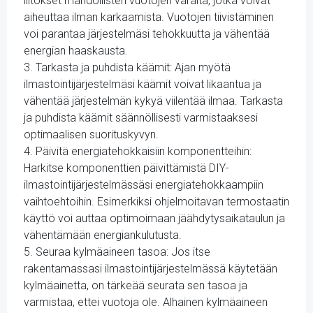
liitokset mahdollisten vuotojen varalta, jotka voivat
aiheuttaa ilman karkaamista. Vuotojen tiivistäminen
voi parantaa järjestelmäsi tehokkuutta ja vähentää
energian haaskausta.
3. Tarkasta ja puhdista käämit: Ajan myötä
ilmastointijärjestelmäsi käämit voivat likaantua ja
vähentää järjestelmän kykyä viilentää ilmaa. Tarkasta
ja puhdista käämit säännöllisesti varmistaaksesi
optimaalisen suorituskyvyn.
4. Päivitä energiatehokkaisiin komponentteihin:
Harkitse komponenttien päivittämistä DIY-
ilmastointijärjestelmässäsi energiatehokkaampiin
vaihtoehtoihin. Esimerkiksi ohjelmoitavan termostaatin
käyttö voi auttaa optimoimaan jäähdytysaikataulun ja
vähentämään energiankulutusta.
5. Seuraa kylmäaineen tasoa: Jos itse
rakentamassasi ilmastointijärjestelmässä käytetään
kylmäainetta, on tärkeää seurata sen tasoa ja
varmistaa, ettei vuotoja ole. Alhainen kylmäaineen