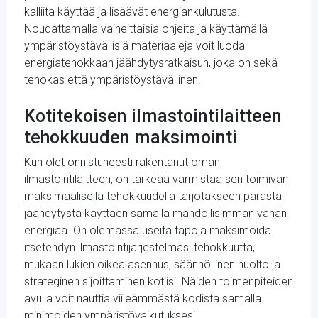
kalliita käyttää ja lisäävät energiankulutusta.
Noudattamalla vaiheittaisia ohjeita ja käyttämällä
ympäristöystävällisiä materiaaleja voit luoda
energiatehokkaan jäähdytysratkaisun, joka on sekä
tehokas että ympäristöystävällinen.
Kotitekoisen ilmastointilaitteen
tehokkuuden maksimointi
Kun olet onnistuneesti rakentanut oman
ilmastointilaitteen, on tärkeää varmistaa sen toimivan
maksimaalisella tehokkuudella tarjotakseen parasta
jäähdytystä käyttäen samalla mahdollisimman vähän
energiaa. On olemassa useita tapoja maksimoida
itsetehdyn ilmastointijärjestelmäsi tehokkuutta,
mukaan lukien oikea asennus, säännöllinen huolto ja
strateginen sijoittaminen kotiisi. Näiden toimenpiteiden
avulla voit nauttia viileämmästä kodista samalla
minimoiden ympäristövaikutuksesi.