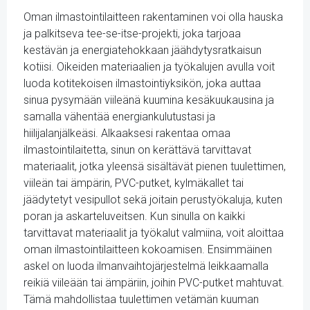
Oman ilmastointilaitteen rakentaminen voi olla hauska
ja palkitseva tee-se-itse-projekti, joka tarjoaa
kestävän ja energiatehokkaan jäähdytysratkaisun
kotiisi. Oikeiden materiaalien ja työkalujen avulla voit
luoda kotitekoisen ilmastointiyksikön, joka auttaa
sinua pysymään viileänä kuumina kesäkuukausina ja
samalla vähentää energiankulutustasi ja
hiilijalanjälkeäsi. Alkaaksesi rakentaa omaa
ilmastointilaitetta, sinun on kerättävä tarvittavat
materiaalit, jotka yleensä sisältävät pienen tuulettimen,
viileän tai ämpärin, PVC-putket, kylmäkallet tai
jäädytetyt vesipullot sekä joitain perustyökaluja, kuten
poran ja askarteluveitsen. Kun sinulla on kaikki
tarvittavat materiaalit ja työkalut valmiina, voit aloittaa
oman ilmastointilaitteen kokoamisen. Ensimmäinen
askel on luoda ilmanvaihtojärjestelmä leikkaamalla
reikiä viileään tai ämpäriin, joihin PVC-putket mahtuvat.
Tämä mahdollistaa tuulettimen vetämän kuuman