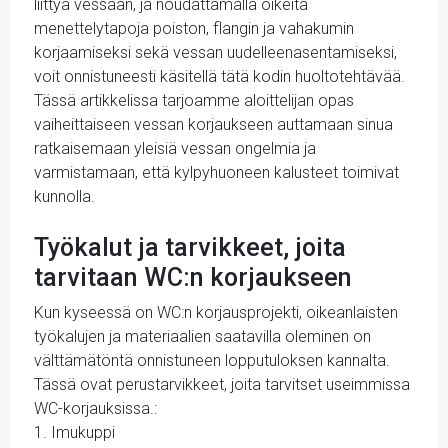
liittyä vessaan, ja noudattamalla oikeita
menettelytapoja poiston, flangin ja vahakumin
korjaamiseksi sekä vessan uudelleenasentamiseksi,
voit onnistuneesti käsitellä tätä kodin huoltotehtävää.
Tässä artikkelissa tarjoamme aloittelijan opas
vaiheittaiseen vessan korjaukseen auttamaan sinua
ratkaisemaan yleisiä vessan ongelmia ja
varmistamaan, että kylpyhuoneen kalusteet toimivat
kunnolla.
Työkalut ja tarvikkeet, joita
tarvitaan WC:n korjaukseen
Kun kyseessä on WC:n korjausprojekti, oikeanlaisten
työkalujen ja materiaalien saatavilla oleminen on
välttämätöntä onnistuneen lopputuloksen kannalta.
Tässä ovat perustarvikkeet, joita tarvitset useimmissa
WC-korjauksissa.:
1. Imukuppi