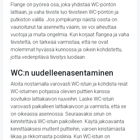
Flange on pyöreä osa, joka yhdistää WC-pöntön
lattiaan, ja vaha tiiviste luo tiivisteen WC-pöntön ja
putkiston välillä. Jos jompikumpi näistä osista on
vaurioitunut tai asennettu väärin, se voi aiheuttaa
vuotoja ja muita ongelmia. Kun korjaat flangea ja vaha
tiivistettä, on tärkeää varmistaa, että ne ovat
molemmat hyvässä kunnossa ja oikein kohdistettu,
jotta vedenpitävä tiivistys luodaan.
WC:n uudelleenasentaminen
Aloita nostamalla varovasti WC-istuin ja kohdista reiät
WC-istuimen pohjassa olevien pulttien kanssa
sovituiksi lattiakaivon ruuveihin. Laske WC-istuin
varovasti paikalleen lattiakaivoon ja varmista, että se
on oikeassa asennossa. Seuraavaksi sinun on
kiinnitettävä WC-istuin paikoilleen. Käytä jakoavainta
kiinnittääksesi mutterit pultteihin, varoen kiristämästä
liikaa ja rikkomasta posliinia. Kun WC-istuin on