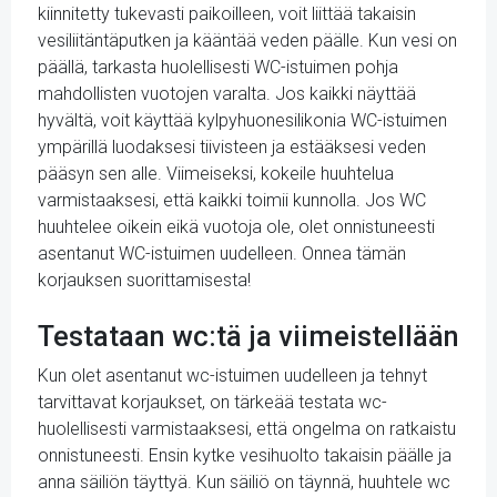
kiinnitetty tukevasti paikoilleen, voit liittää takaisin
vesiliitäntäputken ja kääntää veden päälle. Kun vesi on
päällä, tarkasta huolellisesti WC-istuimen pohja
mahdollisten vuotojen varalta. Jos kaikki näyttää
hyvältä, voit käyttää kylpyhuonesilikonia WC-istuimen
ympärillä luodaksesi tiivisteen ja estääksesi veden
pääsyn sen alle. Viimeiseksi, kokeile huuhtelua
varmistaaksesi, että kaikki toimii kunnolla. Jos WC
huuhtelee oikein eikä vuotoja ole, olet onnistuneesti
asentanut WC-istuimen uudelleen. Onnea tämän
korjauksen suorittamisesta!
Testataan wc:tä ja viimeistellään
Kun olet asentanut wc-istuimen uudelleen ja tehnyt
tarvittavat korjaukset, on tärkeää testata wc-
huolellisesti varmistaaksesi, että ongelma on ratkaistu
onnistuneesti. Ensin kytke vesihuolto takaisin päälle ja
anna säiliön täyttyä. Kun säiliö on täynnä, huuhtele wc