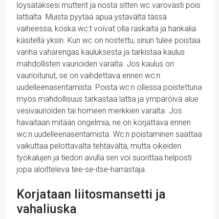
löysätäksesi mutterit ja nosta sitten wc varovasti pois
lattialta. Muista pyytää apua ystävältä tässä
vaiheessa, koska wc:t voivat olla raskaita ja hankalia
käsitellä yksin. Kun wc on nostettu, sinun tulee poistaa
vanha vaharengas kauluksesta ja tarkistaa kaulus
mahdollisten vaurioiden varalta. Jos kaulus on
vaurioitunut, se on vaihdettava ennen wc:n
uudelleenasentamista. Poista wc:n ollessa poistettuna
myös mahdollisuus tarkastaa lattia ja ympäröivä alue
vesivaurioiden tai homeen merkkien varalta. Jos
havaitaan mitään ongelmia, ne on korjattava ennen
wc:n uudelleenasentamista. Wc:n poistaminen saattaa
vaikuttaa pelottavalta tehtävältä, mutta oikeiden
työkalujen ja tiedon avulla sen voi suorittaa helposti
jopa aloitteleva tee-se-itse-harrastaja.
Korjataan liitosmansetti ja
vahaliuska