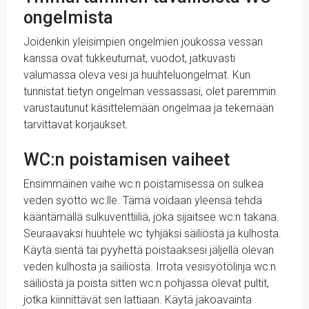
ongelmista
Joidenkin yleisimpien ongelmien joukossa vessan
kanssa ovat tukkeutumat, vuodot, jatkuvasti
valumassa oleva vesi ja huuhteluongelmat. Kun
tunnistat tietyn ongelman vessassasi, olet paremmin
varustautunut käsittelemään ongelmaa ja tekemään
tarvittavat korjaukset.
WC:n poistamisen vaiheet
Ensimmäinen vaihe wc:n poistamisessa on sulkea
veden syöttö wc:lle. Tämä voidaan yleensä tehdä
kääntämällä sulkuventtiiliä, joka sijaitsee wc:n takana.
Seuraavaksi huuhtele wc tyhjäksi säiliöstä ja kulhosta.
Käytä sientä tai pyyhettä poistaaksesi jäljellä olevan
veden kulhosta ja säiliöstä. Irrota vesisyötölinja wc:n
säiliöstä ja poista sitten wc:n pohjassa olevat pultit,
jotka kiinnittävät sen lattiaan. Käytä jakoavainta