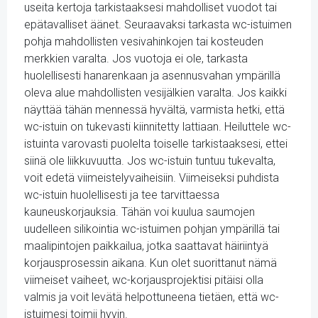
useita kertoja tarkistaaksesi mahdolliset vuodot tai
epätavalliset äänet. Seuraavaksi tarkasta wc-istuimen
pohja mahdollisten vesivahinkojen tai kosteuden
merkkien varalta. Jos vuotoja ei ole, tarkasta
huolellisesti hanarenkaan ja asennusvahan ympärillä
oleva alue mahdollisten vesijälkien varalta. Jos kaikki
näyttää tähän mennessä hyvältä, varmista hetki, että
wc-istuin on tukevasti kiinnitetty lattiaan. Heiluttele wc-
istuinta varovasti puolelta toiselle tarkistaaksesi, ettei
siinä ole liikkuvuutta. Jos wc-istuin tuntuu tukevalta,
voit edetä viimeistelyvaiheisiin. Viimeiseksi puhdista
wc-istuin huolellisesti ja tee tarvittaessa
kauneuskorjauksia. Tähän voi kuulua saumojen
uudelleen silikointia wc-istuimen pohjan ympärillä tai
maalipintojen paikkailua, jotka saattavat häiriintyä
korjausprosessin aikana. Kun olet suorittanut nämä
viimeiset vaiheet, wc-korjausprojektisi pitäisi olla
valmis ja voit levätä helpottuneena tietäen, että wc-
istuimesi toimii hyvin.