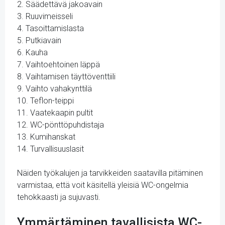
2. Säädettävä jakoavain
3. Ruuvimeisseli
4. Tasoittamislasta
5. Putkiavain
6. Kauha
7. Vaihtoehtoinen läppä
8. Vaihtamisen täyttöventtiili
9. Vaihto vahakynttilä
10. Teflon-teippi
11. Vaatekaapin pultit
12. WC-pönttöpuhdistaja
13. Kumihanskat
14. Turvallisuuslasit
Näiden työkalujen ja tarvikkeiden saatavilla pitäminen
varmistaa, että voit käsitellä yleisiä WC-ongelmia
tehokkaasti ja sujuvasti.
Ymmärtäminen tavallisista WC-