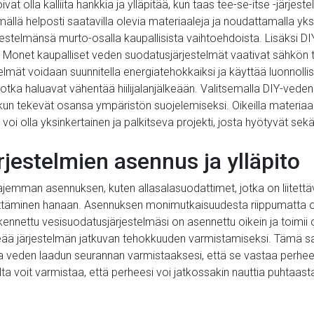
at olla kalliita hankkia ja ylläpitää, kun taas tee-se-itse -järjest
ällä helposti saatavilla olevia materiaaleja ja noudattamalla yks
stelmänsä murto-osalla kaupallisista vaihtoehdoista. Lisäksi 
. Monet kaupalliset veden suodatusjärjestelmät vaativat sähkön 
estelmät voidaan suunnitella energiatehokkaiksi ja käyttää luonnol
otka haluavat vähentää hiilijalanjälkeään. Valitsemalla DIY-ved
 kun tekevät osansa ympäristön suojelemiseksi. Oikeilla materiaal
i olla yksinkertainen ja palkitseva projekti, josta hyötyvät sekä
rjestelmien asennus ja ylläpito
ajemman asennuksen, kuten allasalasuodattimet, jotka on liitettäv
nnittäminen hanaan. Asennuksen monimutkaisuudesta riippumatta 
rakennettu vesisuodatusjärjestelmäsi on asennettu oikein ja toimii
keää järjestelmän jatkuvan tehokkuuden varmistamiseksi. Tämä sa
a veden laadun seurannan varmistaaksesi, että se vastaa perheesi
ta voit varmistaa, että perheesi voi jatkossakin nauttia puhtaas