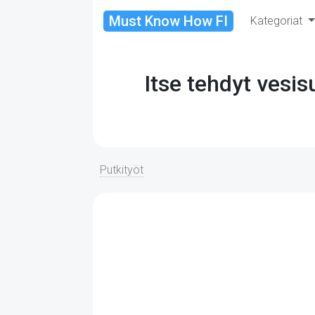
Must Know How FI
Kategoriat
Itse tehdyt vesi
Putkityöt