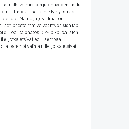
ahaa samalla varmistaen juomaveden laadun.
omiin tarpeisiinsa ja mieltymyksiinsä.
ihtoehdot. Nämä järjestelmät on
liset järjestelmät voivat myös sisältää
lle. Lopulta päätös DIY- ja kaupallisten
iille, jotka etsivät edullisempaa
a parempi valinta niille, jotka etsivät