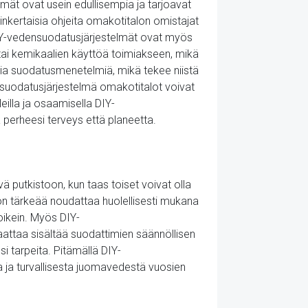
elmät ovat usein edullisempia ja tarjoavat
inkertaisia ohjeita omakotitalon omistajat
DIY-vedensuodatusjärjestelmät ovat myös
tai kemikaalien käyttöä toimiakseen, mikä
lisia suodatusmenetelmiä, mikä tekee niistä
ensuodatusjärjestelmä omakotitalot voivat
eilla ja osaamisella DIY-
 perheesi terveys että planeetta.
ä putkistoon, kun taas toiset voivat olla
on tärkeää noudattaa huolellisesti mukana
 oikein. Myös DIY-
attaa sisältää suodattimien säännöllisen
 tarpeita. Pitämällä DIY-
ta ja turvallisesta juomavedestä vuosien