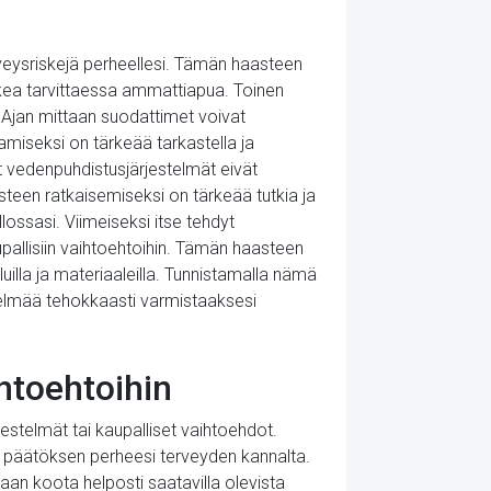
veysriskejä perheellesi. Tämän haasteen
akea tarvittaessa ammattiapua. Toinen
. Ajan mittaan suodattimet voivat
amiseksi on tärkeää tarkastella ja
t vedenpuhdistusjärjestelmät eivät
teen ratkaisemiseksi on tärkeää tutkia ja
ossasi. Viimeiseksi itse tehdyt
allisiin vaihtoehtoihin. Tämän haasteen
uilla ja materiaaleilla. Tunnistamalla nämä
stelmää tehokkaasti varmistaaksesi
ihtoehtoihin
jestelmät tai kaupalliset vaihtoehdot.
 päätöksen perheesi terveyden kannalta.
aan koota helposti saatavilla olevista