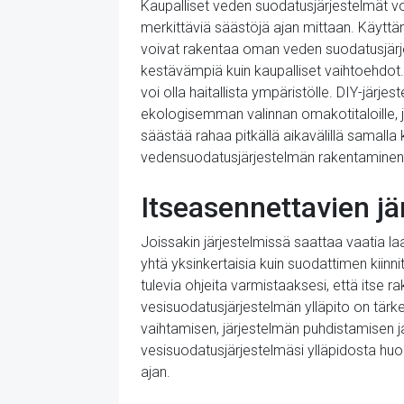
Kaupalliset veden suodatusjärjestelmät voiv
merkittäviä säästöjä ajan mittaan. Käyttäm
voivat rakentaa oman veden suodatusjärje
kestävämpiä kuin kaupalliset vaihtoehdot
voi olla haitallista ympäristölle. DIY-järj
ekologisemman valinnan omakotitaloille, j
säästää rahaa pitkällä aikavälillä samalla
vedensuodatusjärjestelmän rakentaminen vo
Itseasennettavien jä
Joissakin järjestelmissä saattaa vaatia la
yhtä yksinkertaisia kuin suodattimen kii
tulevia ohjeita varmistaaksesi, että itse 
vesisuodatusjärjestelmän ylläpito on tär
vaihtamisen, järjestelmän puhdistamisen j
vesisuodatusjärjestelmäsi ylläpidosta huol
ajan.