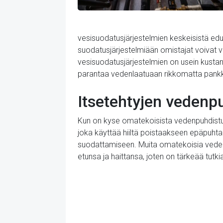
vesisuodatusjärjestelmien keskeisistä edu
suodatusjärjestelmiään omistajat voivat va
vesisuodatusjärjestelmien on usein kustann
parantaa vedenlaatuaan rikkomatta pankk
Itsetehtyjen vedenpu
Kun on kyse omatekoisista vedenpuhdistusjär
joka käyttää hiiltä poistaakseen epäpuht
suodattamiseen. Muita omatekoisia vedenpuh
etunsa ja haittansa, joten on tärkeää tutkia