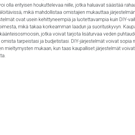
i olla erityisen houkuttelevaa niille, jotka haluavat säästää r
älöitävissä, mikä mahdollistaa omistajien mukauttaa järjestelmän 
stelmät ovat usein kehittyneempiä ja luotettavampia kuin DIY-va
 toimesta, mikä takaa korkeamman laadun ja suorituskyvyn. Kaupal
i käänteisosmoosin, jotka voivat tarjota lisäturvaa veden puhtaude
omista tarpeistasi ja budjetistasi. DIY-järjestelmät voivat sopia n
 mieltymysten mukaan, kun taas kaupalliset järjestelmät voivat oll
ta.