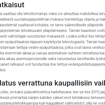
atkaisut
ä saattaa olla tehottomampi, mikä voi aiheuttaa mahdollisia ter
ellisesti suodatusjärjestelmän mukana toimitettuja ohjeita ja h
rjestelmät saattavat kohdata, on tarve säännölliselle ylläpidolle
aa järjestelmän tehokkuuden ylläpitämiseksi. Tämän haasteen voitt
sti valmistajan suositusten mukaisesti. Lisäksi jotkut itse tehdy
en epäpuhtauksia riippuen käytetystä teknologiasta. Tämän haas
istamaan tiettyjä veden epäpuhtauksia, jotka ovat läsnä vesihuoll
tia enemmän aikaa ja vaivaa asennuksen suhteen verrattuna kaup
ata aikaa asennusprosessille sekä varustautua tarvittavilla työkal
kaiset ratkaisut voit hyödyntää itse tehtyä vedenpuhdistusjärje
esi.
atus verrattuna kaupallisiin va
tiisi, on kaksi päävaihtoehtoa harkittavana: tee-se-itse (DIY) jär
rkeää ymmärtää näiden kahden väliset erot tehdäksesi tietoisen
ustannustehokkaampia kuin kaupalliset vaihtoehdot, sillä ne void