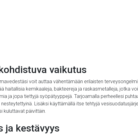
kohdistuva vaikutus
avedestäsi voit auttaa vähentämään erilaisten terveysongelmien 
haitallisia kemikaaleja, bakteereja ja raskasmetalleja, jotka vo
ia ja jopa tiettyjä syöpätyyppejä. Tarjoamalla perheellesi puht
 nesteytettyinä. Lisäksi käyttämällä itse tehtyjä vesisuodatusjär
i kuluttavat päivittäin.
 ja kestävyys