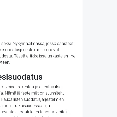
ämiseksi. Nykymaailmassa, jossa saasteet
vesisuodatusjärjestelmät tarjoavat
udesta. Tässä artikkelissa tarkastelemme
yteen.
esisuodatus
löt voivat rakentaa ja asentaa itse
uja. Nämä järjestelmät on suunniteltu
 kaupallisten suodatusjärjestelmien
lla monimutkaisuudessaan ja
ittavasta suodatuksen tasosta. Joitakin