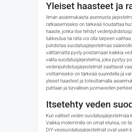
Yleiset haasteet ja r
Ilman asianmukaista asennusta järjestelm
ratkaisemiseksi on tärkeää noudattaa huol
haaste, jonka itse tehdyt vedenpuhdistusjä
tukkeutua tai niitä voi olla tarpeen vaiht
puhdistaa suodatusjärjestelmää säännöllise
välttämättä pysty poistamaan kaikkia ved
valita suodatusjärjestelmä, joka pystyy po
vedenpuhdistusjärjestelmät saattavat vaa
voittamiseksi on tärkeää suunnitella ja var
yleiset haasteet ja toteuttamalla asianmu
puhtaan ja turvallisen juomaveden perheell
Itsetehty veden suod
Kun valitset veden suodatusjärjestelmää ko
Vaikka molemmilla on omat etunsa, on tä
DIY-vesisuodatusjärjestelmät ovat usein k