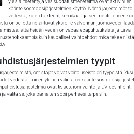
yleisiä itsetehtyjä vesisuodatusmenetelmiä ovat aktiivihiilen
käänteisosmoosijärjestelmien käyttö. Nämä järjestelmät to
vedessä, kuten bakteerit, kemikaalit ja sedimentit, ennen kuin
ista on se, että ne antavat yksilöille valvonnan juomaveden laad
rmistaa, että heidän veden on vapaa epäpuhtauksista ja turvallist
ustehokkaampia kuin kaupalliset vaihtoehdot, mikä tekee niistä su
ia.
hdistusjärjestelmien tyypit
jestelmistä, omistajat voivat valita useista eri tyypeistä. Yksi su
audet vedestä. Toinen yleinen valinta on käänteisosmoosijärjest
distusjärjestelmiä ovat tislaus, ioninvaihto ja UV-desinfiointi.
 ja valita se, joka parhaiten sopii perheesi tarpeisiin.