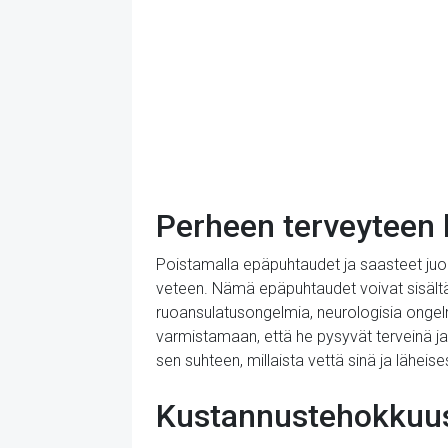
Perheen terveyteen 
Poistamalla epäpuhtaudet ja saasteet juom
veteen. Nämä epäpuhtaudet voivat sisältää 
ruoansulatusongelmia, neurologisia ongelm
varmistamaan, että he pysyvät terveinä ja
sen suhteen, millaista vettä sinä ja läheises
Kustannustehokkuus