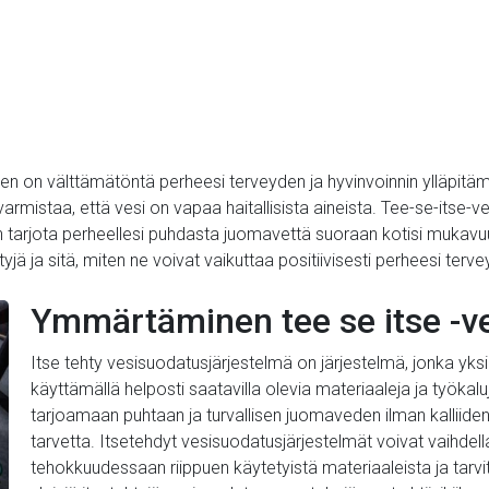
en on välttämätöntä perheesi terveyden ja hyvinvoinnin ylläpit
varmistaa, että vesi on vapaa haitallisista aineista. Tee-se-itse-
 tarjota perheellesi puhdasta juomavettä suoraan kotisi mukavu
jä ja sitä, miten ne voivat vaikuttaa positiivisesti perheesi terve
Ymmärtäminen tee se itse -v
Itse tehty vesisuodatusjärjestelmä on järjestelmä, jonka yksi
käyttämällä helposti saatavilla olevia materiaaleja ja työkal
tarjoamaan puhtaan ja turvallisen juomaveden ilman kalliiden
tarvetta. Itsetehdyt vesisuodatusjärjestelmät voivat vaihde
tehokkuudessaan riippuen käytetyistä materiaaleista ja tarv