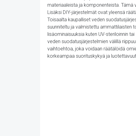
materiaaleista ja komponenteista. Tämä vo
Lisäksi DIY-järjestelmät ovat yleensä räät
Toisaalta kaupalliset veden suodatusjärje
suunniteltu ja valmistettu ammattilaisten
lisäominaisuuksia kuten UV-steriloinnin ta
veden suodatusjärjestelmien välillä riippuu 
vaihtoehtoa, joka voidaan räätälöidä omien
korkeampaa suorituskykyä ja luotettavuut