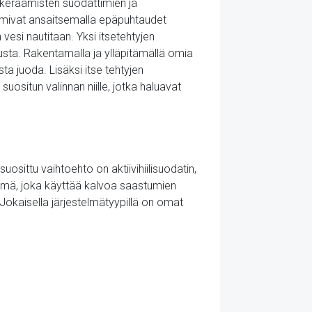
, keraamisten suodattimien ja
imivat ansaitsemalla epäpuhtaudet
 vesi nautitaan. Yksi itsetehtyjen
usta. Rakentamalla ja ylläpitämällä omia
a juoda. Lisäksi itse tehtyjen
ositun valinnan niille, jotka haluavat
osittu vaihtoehto on aktiivihiilisuodatin,
elmä, joka käyttää kalvoa saastumien
 Jokaisella järjestelmätyypillä on omat