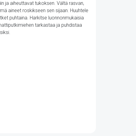
iin ja aiheuttavat tukoksen. Vältä rasvan,
ämä aineet roskikseen sen sijaan. Huuhtele
tket puhtaina. Harkitse luonnonmukaisia
attiputkimiehen tarkastaa ja puhdistaa
iksi.