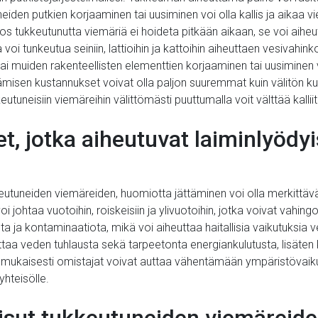
eiden putkien korjaaminen tai uusiminen voi olla kallis ja aikaa vi
, jos tukkeutunutta viemäriä ei hoideta pitkään aikaan, se voi aiheu
voi tunkeutua seiniin, lattioihin ja kattoihin aiheuttaen vesivahi
 tai muiden rakenteellisten elementtien korjaaminen tai uusimine
tämisen kustannukset voivat olla paljon suuremmat kuin välitön 
kkeutuneisiin viemäreihin välittömästi puuttumalla voit välttää kall
, jotka aiheutuvat laiminlyödyi
keutuneiden viemäreiden, huomiotta jättäminen voi olla merkittäv
i johtaa vuotoihin, roiskeisiin ja ylivuotoihin, jotka voivat vah
 ja kontaminaatiota, mikä voi aiheuttaa haitallisia vaikutuksia 
taa veden tuhlausta sekä tarpeetonta energiankulutusta, lisäten ko
ianmukaisesti omistajat voivat auttaa vähentämään ympäristövai
yhteisölle.