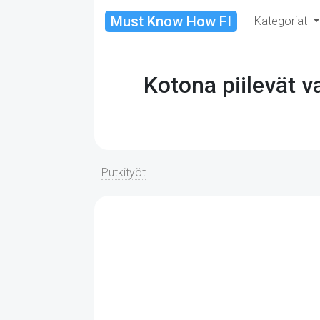
Must Know How FI
Kategoriat
Kotona piilevät 
Putkityöt