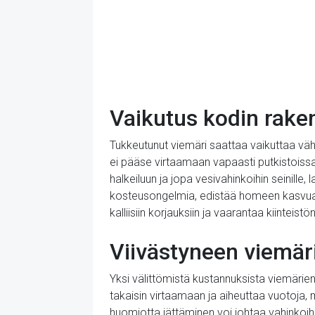
Vaikutus kodin rake
Tukkeutunut viemäri saattaa vaikuttaa vähä
ei pääse virtaamaan vapaasti putkistoissa
halkeiluun ja jopa vesivahinkoihin seinille,
kosteusongelmia, edistää homeen kasvua j
kalliisiin korjauksiin ja vaarantaa kiintei
Viivästyneen viemä
Yksi välittömistä kustannuksista viemärie
takaisin virtaamaan ja aiheuttaa vuotoja,
huomiotta jättäminen voi johtaa vahinkoihin