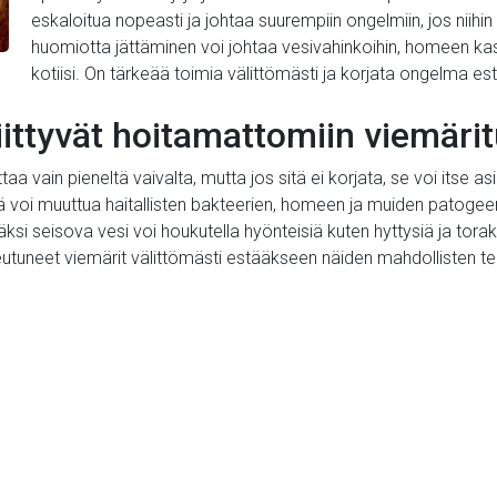
eskaloitua nopeasti ja johtaa suurempiin ongelmiin, jos niihi
huomiotta jättäminen voi johtaa vesivahinkoihin, homeen kasvu
kotiisi. On tärkeää toimia välittömästi ja korjata ongelma es
liittyvät hoitamattomiin viemäri
a vain pieneltä vaivalta, mutta jos sitä ei korjata, se voi itse as
 voi muuttua haitallisten bakteerien, homeen ja muiden patogeen
äksi seisova vesi voi houkutella hyönteisiä kuten hyttysiä ja torak
keutuneet viemärit välittömästi estääkseen näiden mahdollisten t