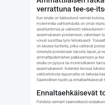
Ammattilaisen ratka
verrattuna tee-se-its
Kun sinulla on tukkeutunut viemäri kotona,
molemmilla vaihtoehdoilla on omat etunsa
asiantuntemus ja välineistö tukkeutuneen 
asianmukaisen poistamisen, vähentäen tul
voivat suorittaa työn tehokkaasti. Toisaalt
on lukuisia tuotteita, jotka väittävät pois
onnistuta poistamaan tukosta täysin, ja ne
ammattiputkimiehen palkkaamisen ja itse 
sinulla on pysyvä tai monimutkainen tukos
asianmukaisesti. Kuitenkin lievissä tukoks
vaihtoehdosta riippumatta on tärkeää käsite
Säännöllinen huolto ja ennaltaehkäisevät 
Ennaltaehkäisevät t
Puhdista viemärit säännöllisesti estääkse