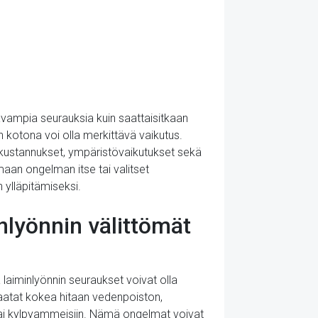
kavampia seurauksia kuin saattaisitkaan
n kotona voi olla merkittävä vaikutus.
kustannukset, ympäristövaikutukset sekä
maan ongelman itse tai valitset
 ylläpitämiseksi.
lyönnin välittömät
 laiminlyönnin seuraukset voivat olla
aatat kokea hitaan vedenpoiston,
n tai kylpyammeisiin. Nämä ongelmat voivat