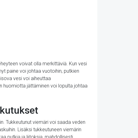
heyteen voivat olla merkittäviä. Kun vesi
t paine voi johtaa vuotoihin, putkien
seisova vesi voi aiheuttaa
 huomiotta jättäminen voi lopulta johtaa
ikutukset
hin. Tukkeutunut viemäri voi saada veden
skuihin. Lisäksi tukkeutuneen viemärin
 putkia ja liitoksia, mahdollisesti