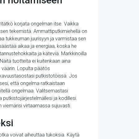
en hoitamiseen
ritätkö korjata ongelman itse. Vaikka
ksen tekemistä. Ammattiputkimiehellä on
aa tukkeuman juurisyyn ja varmistaa sen
säästää aikaa ja energiaa, koska he
stannustehokkaita ja käteviä. Markkinoilla
 Näitä tuotteita ei kuitenkaan aina
n väärin. Lopulta päätös
kavuustasostasi putkistotöissä. Jos
sesi, että ongelma ratkaistaan
äsitellä ongelmaa. Valitsemastasi
putkistojärjestelmällesi ja kodillesi.
 viemärisi virtaamassa sujuvasti.
ksi
otka voivat aiheuttaa tukoksia. Käytä