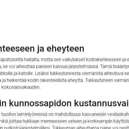
nteeseen ja eheyteen
pätöiseltä haitalta, mutta sen vaikutukset kotirakenteeseen ja e
, se voi aiheuttaa paineen kasvua järjestelmässä. Tämä lisääntyny
 lattioille ja katoille. Lisäksi tukkeutuneesta viemäristä aiheutuva 
a heikentää kodin rakenteellista eheyttä. Tukkeutuneen viemärin
stön kokonaisvakauden.
rin kunnossapidon kustannusva
n huollon laiminlyönnissä on mahdollisuus kasvaneisiin vesilaskui
 mikä johtaa hukkaan menneeseen veteen ja korkeampiin käyttöla
 putkistojärjestelmällesi. Tukkeuman aiheuttama paine voi rasittaa