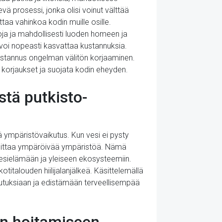
evä prosessi, jonka olisi voinut välttää
ttaa vahinkoa kodin muille osille.
nkoja ja mahdollisesti luoden homeen ja
n voi nopeasti kasvattaa kustannuksia.
kustannus ongelman välitön korjaaminen.
iit korjaukset ja suojata kodin eheyden.
stä putkisto-
ä ympäristövaikutus. Kun vesi ei pysty
ingoittaa ympäröivää ympäristöä. Nämä
vesielämään ja yleiseen ekosysteemiin.
titalouden hiilijalanjälkeä. Käsittelemällä
kutuksiaan ja edistämään terveellisempää