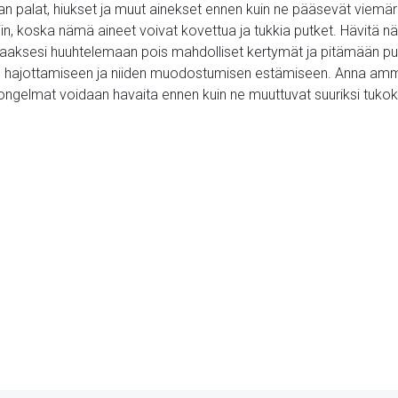
uoan palat, hiukset ja muut ainekset ennen kuin ne pääsevät viemär
iin, koska nämä aineet voivat kovettua ja tukkia putket. Hävitä n
ttaaksesi huuhtelemaan pois mahdolliset kertymät ja pitämään pu
en hajottamiseen ja niiden muodostumisen estämiseen. Anna amm
t ongelmat voidaan havaita ennen kuin ne muuttuvat suuriksi tukoks