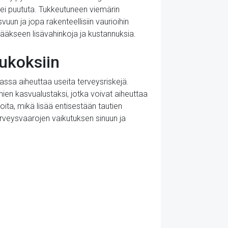
n ei puututa. Tukkeutuneen viemärin
un ja jopa rakenteellisiin vaurioihin
tääkseen lisävahinkoja ja kustannuksia.
tukoksiin
iassa aiheuttaa useita terveysriskejä.
ien kasvualustaksi, jotka voivat aiheuttaa
oita, mikä lisää entisestään tautien
erveysvaarojen vaikutuksen sinuun ja