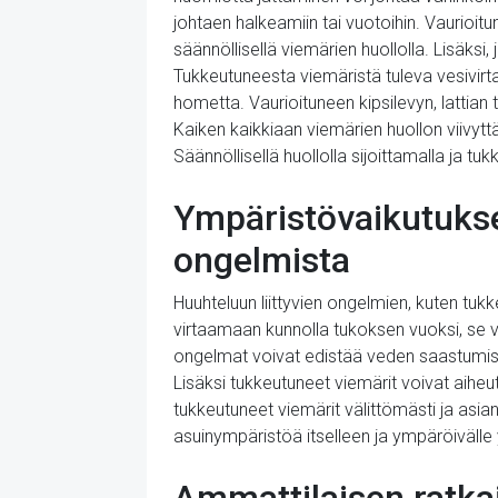
johtaen halkeamiin tai vuotoihin. Vaurioitun
säännöllisellä viemärien huollolla. Lisäksi
Tukkeutuneesta viemäristä tuleva vesivirta 
hometta. Vaurioituneen kipsilevyn, lattian
Kaiken kaikkiaan viemärien huollon viivyt
Säännöllisellä huollolla sijoittamalla ja tu
Ympäristövaikutukset
ongelmista
Huuhteluun liittyvien ongelmien, kuten tuk
virtaamaan kunnolla tukoksen vuoksi, se vo
ongelmat voivat edistää veden saastumista
Lisäksi tukkeutuneet viemärit voivat aiheut
tukkeutuneet viemärit välittömästi ja as
asuinympäristöä itselleen ja ympäröivälle 