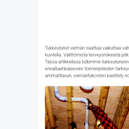
Tukkeutunut viemäri saattaa vaikuttaa vähä
kuvitella. Välittömistä terveysriskeistä p
Tässä artikkelissa tutkimme tukkeutunee
ennaltaehkäisevien toimenpiteiden tärkeyde
ammattiavun, viemäritukosten käsittely nop