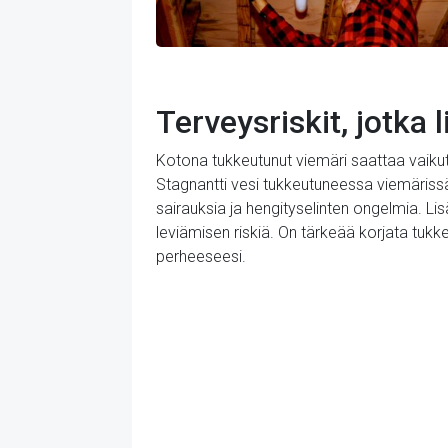
Terveysriskit, jotka 
Kotona tukkeutunut viemäri saattaa vaikutta
Stagnantti vesi tukkeutuneessa viemärissä
sairauksia ja hengityselinten ongelmia. Lis
leviämisen riskiä. On tärkeää korjata tuk
perheeseesi.