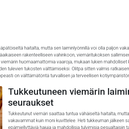
pätöiseltä haitalta, mutta sen laiminlyönnillä voi olla paljon va
itkäaikaiseen rakenteelliseen vahinkoon, viemäritukoksen sallimise
n viemärin huomaamattomia vaaroja, mukaan lukien mahdolliset 
n tulevien tukosten välttämiseksi. Olitpa sitten valmis ratkaise
easti on välttämätöntä turvallisen ja terveellisen kotiympäristön
Tukkeutuneen viemärin laimin
seuraukset
Tukkeutunut viemäri saattaa tuntua vähäiseltä haitalta, mutta
vakavammat kuin moni kuvittelee. Heti tukkeuman jälkeen s
epämiellyttäviä hajuja ja mahdollisia tulvimisia pesualtaisii