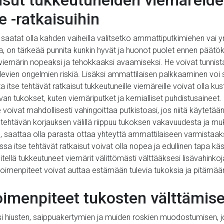
isut tukkeutuneiden viemäreid
e -ratkaisuihin
 saatat olla kahden vaiheilla valitsetko ammattiputkimiehen vai y
, on tärkeää punnita kunkin hyvät ja huonot puolet ennen päätö
viemärin nopeaksi ja tehokkaaksi avaamiseksi. He voivat tunnist
evien ongelmien riskiä. Lisäksi ammattilaisen palkkaaminen voi 
a itse tehtävät ratkaisut tukkeutuneille viemäreille voivat olla ku
tavan tukokset, kuten viemäriputket ja kemialliset puhdistusaineet.
 voivat mahdollisesti vahingoittaa putkistoasi, jos niitä käytetää
tehtävän korjauksen välillä riippuu tukoksen vakavuudesta ja mu
, saattaa olla parasta ottaa yhteyttä ammattilaiseen varmistaak
issa itse tehtävät ratkaisut voivat olla nopea ja edullinen tapa k
llä tukkeutuneet viemärit välittömästi välttääksesi lisävahinkoja 
toimenpiteet voivat auttaa estämään tulevia tukoksia ja pitämään
oimenpiteet tukosten välttämise
si hiusten, saippuakertymien ja muiden roskien muodostumisen, j