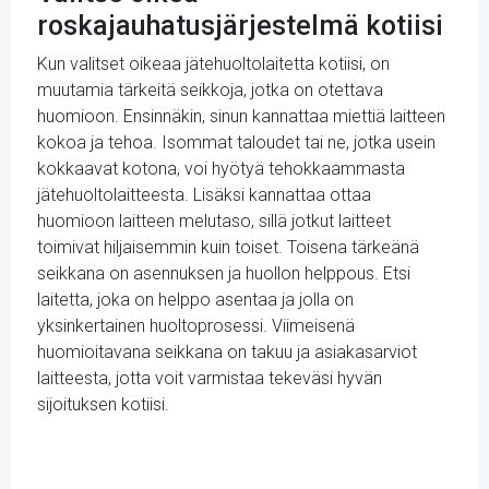
roskajauhatusjärjestelmä kotiisi
Kun valitset oikeaa jätehuoltolaitetta kotiisi, on
muutamia tärkeitä seikkoja, jotka on otettava
huomioon. Ensinnäkin, sinun kannattaa miettiä laitteen
kokoa ja tehoa. Isommat taloudet tai ne, jotka usein
kokkaavat kotona, voi hyötyä tehokkaammasta
jätehuoltolaitteesta. Lisäksi kannattaa ottaa
huomioon laitteen melutaso, sillä jotkut laitteet
toimivat hiljaisemmin kuin toiset. Toisena tärkeänä
seikkana on asennuksen ja huollon helppous. Etsi
laitetta, joka on helppo asentaa ja jolla on
yksinkertainen huoltoprosessi. Viimeisenä
huomioitavana seikkana on takuu ja asiakasarviot
laitteesta, jotta voit varmistaa tekeväsi hyvän
sijoituksen kotiisi.