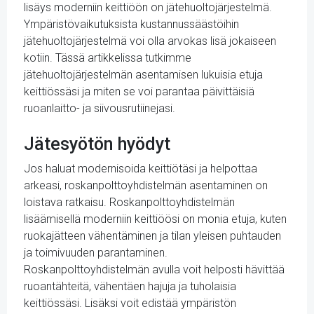
lisäys moderniin keittiöön on jätehuoltojärjestelmä.
Ympäristövaikutuksista kustannussäästöihin
jätehuoltojärjestelmä voi olla arvokas lisä jokaiseen
kotiin. Tässä artikkelissa tutkimme
jätehuoltojärjestelmän asentamisen lukuisia etuja
keittiössäsi ja miten se voi parantaa päivittäisiä
ruoanlaitto- ja siivousrutiinejasi.
Jätesyötön hyödyt
Jos haluat modernisoida keittiötäsi ja helpottaa
arkeasi, roskanpolttoyhdistelmän asentaminen on
loistava ratkaisu. Roskanpolttoyhdistelmän
lisäämisellä moderniin keittiöösi on monia etuja, kuten
ruokajätteen vähentäminen ja tilan yleisen puhtauden
ja toimivuuden parantaminen.
Roskanpolttoyhdistelmän avulla voit helposti hävittää
ruoantähteitä, vähentäen hajuja ja tuholaisia
keittiössäsi. Lisäksi voit edistää ympäristön