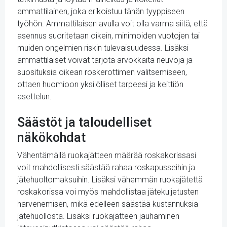
ammattilainen, joka erikoistuu tähän tyyppiseen
työhön. Ammattilaisen avulla voit olla varma siitä, että
asennus suoritetaan oikein, minimoiden vuotojen tai
muiden ongelmien riskin tulevaisuudessa. Lisäksi
ammattilaiset voivat tarjota arvokkaita neuvoja ja
suosituksia oikean roskerottimen valitsemiseen,
ottaen huomioon yksilölliset tarpeesi ja keittiön
asettelun.
Säästöt ja taloudelliset
näkökohdat
Vähentämällä ruokajätteen määrää roskakorissasi
voit mahdollisesti säästää rahaa roskapusseihin ja
jätehuoltomaksuihin. Lisäksi vähemmän ruokajätettä
roskakorissa voi myös mahdollistaa jätekuljetusten
harvenemisen, mikä edelleen säästää kustannuksia
jätehuollosta. Lisäksi ruokajätteen jauhaminen