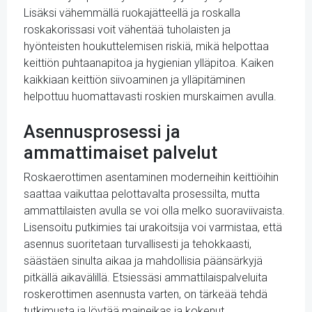
Lisäksi vähemmällä ruokajätteellä ja roskalla
roskakorissasi voit vähentää tuholaisten ja
hyönteisten houkuttelemisen riskiä, mikä helpottaa
keittiön puhtaanapitoa ja hygienian ylläpitoa. Kaiken
kaikkiaan keittiön siivoaminen ja ylläpitäminen
helpottuu huomattavasti roskien murskaimen avulla.
Asennusprosessi ja
ammattimaiset palvelut
Roskaerottimen asentaminen moderneihin keittiöihin
saattaa vaikuttaa pelottavalta prosessilta, mutta
ammattilaisten avulla se voi olla melko suoraviivaista.
Lisensoitu putkimies tai urakoitsija voi varmistaa, että
asennus suoritetaan turvallisesti ja tehokkaasti,
säästäen sinulta aikaa ja mahdollisia päänsärkyjä
pitkällä aikavälillä. Etsiessäsi ammattilaispalveluita
roskerottimen asennusta varten, on tärkeää tehdä
tutkimusta ja löytää maineikas ja kokenut