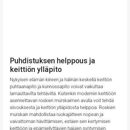
Puhdistuksen helppous ja
keittiön ylläpito
Nykyisen elämän kiireen ja hälinän keskellä keittiön
puhtaanapito ja kunnossapito voivat vaikuttaa
lamauttavilta tehtäviltä. Kuitenkin moderniin keittiöön
asennettavan roskien murskaimen avulla voit tehdä
siivouksesta ja keittiön ylläpidosta helppoa. Roskien
murskain mahdollistaa ruokajätteen nopean ja
vaivattoman hävittämisen, estäen sen kertymisen
keittiöön ja epämiellyttävien hajujen syntymisen.