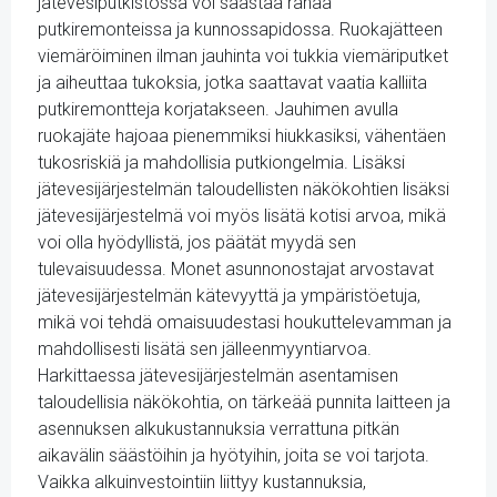
jätevesiputkistossa voi säästää rahaa
putkiremonteissa ja kunnossapidossa. Ruokajätteen
viemäröiminen ilman jauhinta voi tukkia viemäriputket
ja aiheuttaa tukoksia, jotka saattavat vaatia kalliita
putkiremontteja korjatakseen. Jauhimen avulla
ruokajäte hajoaa pienemmiksi hiukkasiksi, vähentäen
tukosriskiä ja mahdollisia putkiongelmia. Lisäksi
jätevesijärjestelmän taloudellisten näkökohtien lisäksi
jätevesijärjestelmä voi myös lisätä kotisi arvoa, mikä
voi olla hyödyllistä, jos päätät myydä sen
tulevaisuudessa. Monet asunnonostajat arvostavat
jätevesijärjestelmän kätevyyttä ja ympäristöetuja,
mikä voi tehdä omaisuudestasi houkuttelevamman ja
mahdollisesti lisätä sen jälleenmyyntiarvoa.
Harkittaessa jätevesijärjestelmän asentamisen
taloudellisia näkökohtia, on tärkeää punnita laitteen ja
asennuksen alkukustannuksia verrattuna pitkän
aikavälin säästöihin ja hyötyihin, joita se voi tarjota.
Vaikka alkuinvestointiin liittyy kustannuksia,