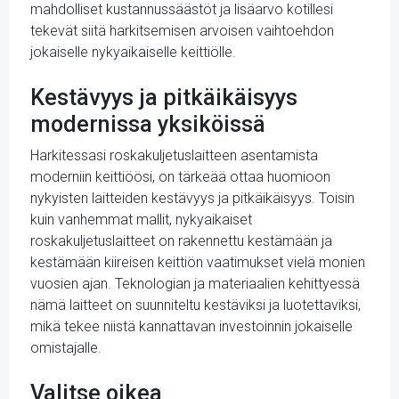
mahdolliset kustannussäästöt ja lisäarvo kotillesi
tekevät siitä harkitsemisen arvoisen vaihtoehdon
jokaiselle nykyaikaiselle keittiölle.
Kestävyys ja pitkäikäisyys
modernissa yksiköissä
Harkitessasi roskakuljetuslaitteen asentamista
moderniin keittiöösi, on tärkeää ottaa huomioon
nykyisten laitteiden kestävyys ja pitkäikäisyys. Toisin
kuin vanhemmat mallit, nykyaikaiset
roskakuljetuslaitteet on rakennettu kestämään ja
kestämään kiireisen keittiön vaatimukset vielä monien
vuosien ajan. Teknologian ja materiaalien kehittyessä
nämä laitteet on suunniteltu kestäviksi ja luotettaviksi,
mikä tekee niistä kannattavan investoinnin jokaiselle
omistajalle.
Valitse oikea