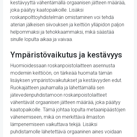
kestävyyttä vähentämällä orgaanisen jätteen määrää,
joka päätyy kaatopaikoille. Lisäksi
roskanpolttoyhdistelmän omistaminen voi tehdä
aterian jälkeisen siivouksen ja keittiön ylläpidon paljon
helpommaksi ja tehokkaammaksi, mikä säästää
sinulle lopulta aikaa ja vaivaa.
Ympäristövaikutus ja kestävyys
Huomioidessaan roskanpoistolaitteen asennusta
moderniin keittiöön, on tärkeää huomata tämän
lisäyksen ympäristövaikutukset ja kestävyyden edut.
Ruokajätteen jauhamalla ja lähettämällä sen
jätevedenpuhdistamoon roskanpoistolaitteet
vähentävät orgaanisen jätteen määrää, joka päätyy
kaatopaikoille. Tämä johtaa lopulta metaanipäästöjen
vähenemiseen, mikä on merkittävä ilmaston
lämpenemiseen vaikuttava tekijä. Lisäksi
puhdistamolle lähetettävä orgaaninen aines voidaan