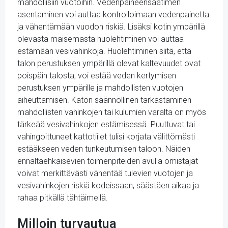
mahdollisiin vuotoihin. Vedenpaineensäätimen
asentaminen voi auttaa kontrolloimaan vedenpainetta
ja vähentämään vuodon riskiä. Lisäksi kotin ympärillä
olevasta maisemasta huolehtiminen voi auttaa
estämään vesivahinkoja. Huolehtiminen siitä, että
talon perustuksen ympärillä olevat kaltevuudet ovat
poispäin talosta, voi estää veden kertymisen
perustuksen ympärille ja mahdollisten vuotojen
aiheuttamisen. Katon säännöllinen tarkastaminen
mahdollisten vahinkojen tai kulumien varalta on myös
tärkeää vesivahinkojen estämisessä. Puuttuvat tai
vahingoittuneet kattotiilet tulisi korjata välittömästi
estääkseen veden tunkeutumisen taloon. Näiden
ennaltaehkäisevien toimenpiteiden avulla omistajat
voivat merkittävästi vähentää tulevien vuotojen ja
vesivahinkojen riskiä kodeissaan, säästäen aikaa ja
rahaa pitkällä tähtäimellä.
Milloin turvautua