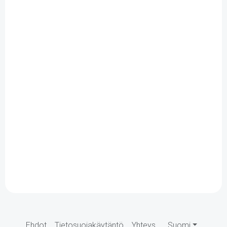
Ehdot
Tietosuojakäytäntö
Yhteys
Suomi