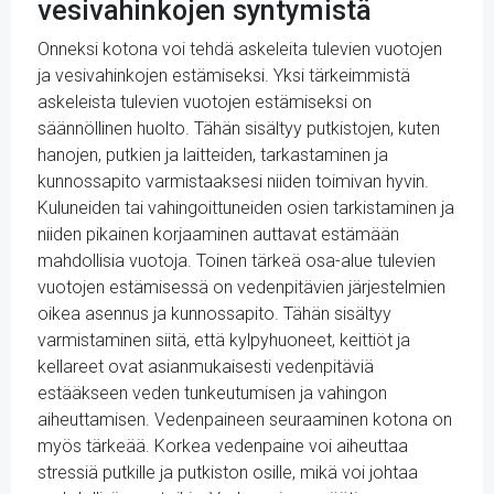
vesivahinkojen syntymistä
Onneksi kotona voi tehdä askeleita tulevien vuotojen
ja vesivahinkojen estämiseksi. Yksi tärkeimmistä
askeleista tulevien vuotojen estämiseksi on
säännöllinen huolto. Tähän sisältyy putkistojen, kuten
hanojen, putkien ja laitteiden, tarkastaminen ja
kunnossapito varmistaaksesi niiden toimivan hyvin.
Kuluneiden tai vahingoittuneiden osien tarkistaminen ja
niiden pikainen korjaaminen auttavat estämään
mahdollisia vuotoja. Toinen tärkeä osa-alue tulevien
vuotojen estämisessä on vedenpitävien järjestelmien
oikea asennus ja kunnossapito. Tähän sisältyy
varmistaminen siitä, että kylpyhuoneet, keittiöt ja
kellareet ovat asianmukaisesti vedenpitäviä
estääkseen veden tunkeutumisen ja vahingon
aiheuttamisen. Vedenpaineen seuraaminen kotona on
myös tärkeää. Korkea vedenpaine voi aiheuttaa
stressiä putkille ja putkiston osille, mikä voi johtaa