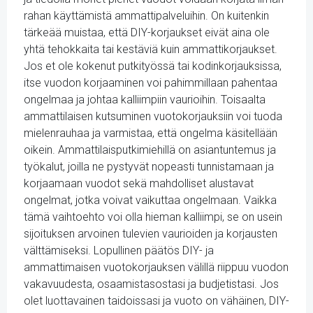
rahan käyttämistä ammattipalveluihin. On kuitenkin
tärkeää muistaa, että DIY-korjaukset eivät aina ole
yhtä tehokkaita tai kestäviä kuin ammattikorjaukset.
Jos et ole kokenut putkityössä tai kodinkorjauksissa,
itse vuodon korjaaminen voi pahimmillaan pahentaa
ongelmaa ja johtaa kalliimpiin vaurioihin. Toisaalta
ammattilaisen kutsuminen vuotokorjauksiin voi tuoda
mielenrauhaa ja varmistaa, että ongelma käsitellään
oikein. Ammattilaisputkimiehillä on asiantuntemus ja
työkalut, joilla ne pystyvät nopeasti tunnistamaan ja
korjaamaan vuodot sekä mahdolliset alustavat
ongelmat, jotka voivat vaikuttaa ongelmaan. Vaikka
tämä vaihtoehto voi olla hieman kalliimpi, se on usein
sijoituksen arvoinen tulevien vaurioiden ja korjausten
välttämiseksi. Lopullinen päätös DIY- ja
ammattimaisen vuotokorjauksen välillä riippuu vuodon
vakavuudesta, osaamistasostasi ja budjetistasi. Jos
olet luottavainen taidoissasi ja vuoto on vähäinen, DIY-