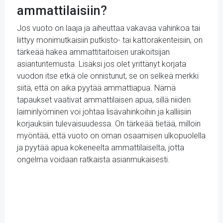
ammattilaisiin?
Jos vuoto on laaja ja aiheuttaa vakavaa vahinkoa tai
liittyy monimutkaisiin putkisto- tai kattorakenteisiin, on
tärkeää hakea ammattitaitoisen urakoitsijan
asiantuntemusta. Lisäksi jos olet yrittänyt korjata
vuodon itse etkä ole onnistunut, se on selkeä merkki
siitä, että on aika pyytää ammattiapua. Nämä
tapaukset vaativat ammattilaisen apua, sillä niiden
laiminlyöminen voi johtaa lisävahinkoihin ja kalliisiin
korjauksiin tulevaisuudessa. On tärkeää tietää, milloin
myöntää, että vuoto on oman osaamisen ulkopuolella
ja pyytää apua kokeneelta ammattilaiselta, jotta
ongelma voidaan ratkaista asianmukaisesti.