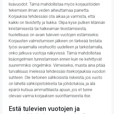
lisävuodot. Tämä mahdollistaa myös korjaustöiden
tekemisen ilman veden aiheuttamaa painetta.
Korjauksia tehdessäsi ota aikaa ja varmista, että
kaikki on tiivistetty ja tiukka. Olipa kyse putken liitännän
kiristämisestä tai halkeaman tiivistämisestä,
huolellisuus on avain tulevien vuotojen estämiseksi.
Korjausten valmistumisen jälkeen on tärkeää testata
työsi avaamalla vesihuolto uudelleen ja tarkistamalla,
onko jatkuva vuotoja näkyvissä. Tämä mahdollistaa
lisäongelmien tunnistamisen ennen kuin ne kehittyvät
suuremmiksi ongelmiksi. Viimeiseksi, muista aina pitää
turvallisuus mielessä tehdessäsi itsekorjauksia vuodon
suhteen. Ole tietoinen sähköisistä riskeistä, jos vuoto
on lähellä sähköpistokkeita tai johdotuksia, ja älä
epäröi kutsua ammattilaista apuun, jos et tunne
olevasi varma korjauksen suorittamisesta itse.
Estä tulevien vuotojen ja