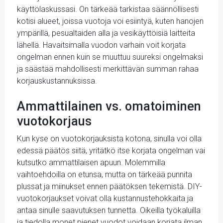
käyttölaskussasi. On tärkeää tarkistaa säännöllisesti
kotisi alueet, joissa vuotoja voi esiintyä, kuten hanojen
ympärillä, pesualtaiden alla ja vesikäyttöisiä laitteita
lähellä. Havaitsimalla vuodon varhain voit korjata
ongelman ennen kuin se muuttuu suureksi ongelmaksi
ja säästää mahdollisesti merkittävän summan rahaa
korjauskustannuksissa.
Ammattilainen vs. omatoiminen
vuotokorjaus
Kun kyse on vuotokorjauksista kotona, sinulla voi olla
edessä päätös siitä, yritätkö itse korjata ongelman vai
kutsutko ammattilaisen apuun. Molemmilla
vaihtoehdoilla on etunsa, mutta on tärkeää punnita
plussat ja miinukset ennen päätöksen tekemistä. DIY-
vuotokorjaukset voivat olla kustannustehokkaita ja
antaa sinulle saavutuksen tunnetta. Oikeilla työkaluilla
ja tiedolla monet pienet vuodot voidaan korjata ilman