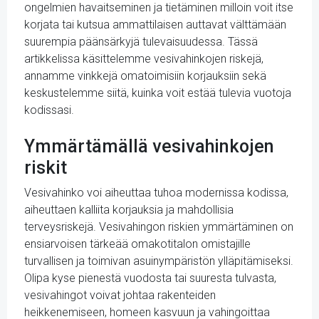
ongelmien havaitseminen ja tietäminen milloin voit itse
korjata tai kutsua ammattilaisen auttavat välttämään
suurempia päänsärkyjä tulevaisuudessa. Tässä
artikkelissa käsittelemme vesivahinkojen riskejä,
annamme vinkkejä omatoimisiin korjauksiin sekä
keskustelemme siitä, kuinka voit estää tulevia vuotoja
kodissasi.
Ymmärtämällä vesivahinkojen
riskit
Vesivahinko voi aiheuttaa tuhoa modernissa kodissa,
aiheuttaen kalliita korjauksia ja mahdollisia
terveysriskejä. Vesivahingon riskien ymmärtäminen on
ensiarvoisen tärkeää omakotitalon omistajille
turvallisen ja toimivan asuinympäristön ylläpitämiseksi.
Olipa kyse pienestä vuodosta tai suuresta tulvasta,
vesivahingot voivat johtaa rakenteiden
heikkenemiseen, homeen kasvuun ja vahingoittaa