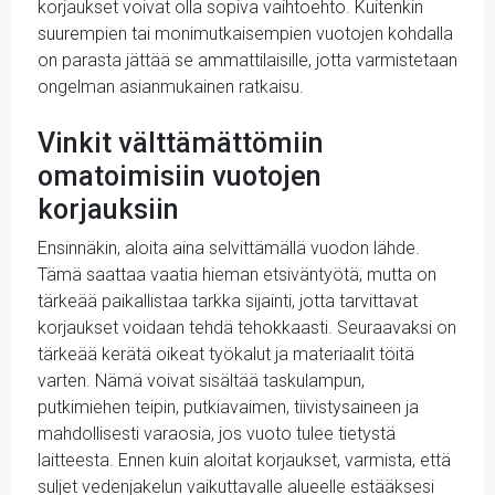
korjaukset voivat olla sopiva vaihtoehto. Kuitenkin
suurempien tai monimutkaisempien vuotojen kohdalla
on parasta jättää se ammattilaisille, jotta varmistetaan
ongelman asianmukainen ratkaisu.
Vinkit välttämättömiin
omatoimisiin vuotojen
korjauksiin
Ensinnäkin, aloita aina selvittämällä vuodon lähde.
Tämä saattaa vaatia hieman etsiväntyötä, mutta on
tärkeää paikallistaa tarkka sijainti, jotta tarvittavat
korjaukset voidaan tehdä tehokkaasti. Seuraavaksi on
tärkeää kerätä oikeat työkalut ja materiaalit töitä
varten. Nämä voivat sisältää taskulampun,
putkimiehen teipin, putkiavaimen, tiivistysaineen ja
mahdollisesti varaosia, jos vuoto tulee tietystä
laitteesta. Ennen kuin aloitat korjaukset, varmista, että
suljet vedenjakelun vaikuttavalle alueelle estääksesi