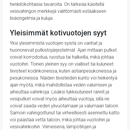
henkilökohtaisia ​​tavaroita. On tärkeää käsitellä
vesivahingon merkkejä välittömästi estääkseen
lisäongelmia ja kuluja.
Yleisimmät kotivuotojen syyt
Yksi yleisimmistä vuotojen syistä on vanhat ja
huononevat putkistojärjestelmät. Ajan mittaan putket
voivat korrodoitua, ruostua tai halkeilla, mikä johtaa
vuotoihin. Toinen yleinen syy on vialliset tai kuluneet
tiivisteet kodinkoneissa, kuten astianpesukoneissa ja
pesukoneissa. Näiden tiivisteiden kunto voi heikentyä
ajan myötä, mikä mahdollistaa veden valumisen ja
aiheuttaa vahinkoja. Lisäksi tukkeutuneet rännit ja
vesiputket voivat myös aiheuttaa vuotoja, sillä ne
voivat saada veden ylivuotamaan ja valumaan taloon.
Samoin vahingoittunut tai virheellisesti asennettu katto
voi päästää vettä taloon, mikä johtaa vuotoihin ja
vesivahinkoihin. Viimeisenä, lämpötilojen ja