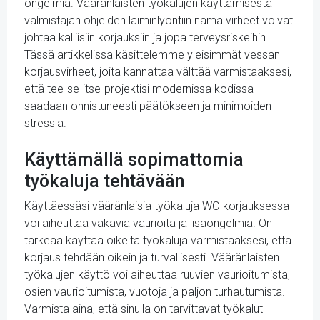
ongelmia. Vääränlaisten työkalujen käyttämisestä
valmistajan ohjeiden laiminlyöntiin nämä virheet voivat
johtaa kalliisiin korjauksiin ja jopa terveysriskeihin.
Tässä artikkelissa käsittelemme yleisimmät vessan
korjausvirheet, joita kannattaa välttää varmistaaksesi,
että tee-se-itse-projektisi modernissa kodissa
saadaan onnistuneesti päätökseen ja minimoiden
stressiä.
Käyttämällä sopimattomia
työkaluja tehtävään
Käyttäessäsi vääränlaisia työkaluja WC-korjauksessa
voi aiheuttaa vakavia vaurioita ja lisäongelmia. On
tärkeää käyttää oikeita työkaluja varmistaaksesi, että
korjaus tehdään oikein ja turvallisesti. Vääränlaisten
työkalujen käyttö voi aiheuttaa ruuvien vaurioitumista,
osien vaurioitumista, vuotoja ja paljon turhautumista.
Varmista aina, että sinulla on tarvittavat työkalut