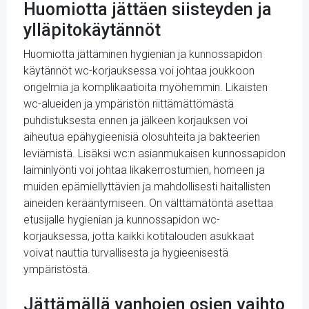
Huomiotta jättäen siisteyden ja
ylläpitokäytännöt
Huomiotta jättäminen hygienian ja kunnossapidon
käytännöt wc-korjauksessa voi johtaa joukkoon
ongelmia ja komplikaatioita myöhemmin. Likaisten
wc-alueiden ja ympäristön riittämättömästä
puhdistuksesta ennen ja jälkeen korjauksen voi
aiheutua epähygieenisiä olosuhteita ja bakteerien
leviämistä. Lisäksi wc:n asianmukaisen kunnossapidon
laiminlyönti voi johtaa likakerrostumien, homeen ja
muiden epämiellyttävien ja mahdollisesti haitallisten
aineiden kerääntymiseen. On välttämätöntä asettaa
etusijalle hygienian ja kunnossapidon wc-
korjauksessa, jotta kaikki kotitalouden asukkaat
voivat nauttia turvallisesta ja hygieenisestä
ympäristöstä.
Jättämällä vanhojen osien vaihto