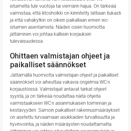
istuimelta tule vuotoja tai viemärin hajua. On tärkeää
varmistaa, että liitosholkki on kiinnitetty lattiaan tiukasti
ja että vahakytkin on oikein paikallaan ennen wc-
istuimen asentamista. Näiden osien huomiotta
jättäminen voi johtaa kalliisiin korjauksiin
tulevaisuudessa.
Ohittaen valmistajan ohjeet ja
paikalliset säännökset
Jättämällä huomiotta valmistajan ohjeet ja paikalliset
säännökset voi aiheuttaa vakavia ongelmia WC:n
korjaustöissä. Valmistajat antavat tarkat ohjeet
syystä, ja on tärkeää noudattaa näitä ohjeita
varmistaakseen WC:n asianmukaisen toiminnan ja
kestävyyden. Samoin paikalliset rakennusmääräykset
on asetettu turvaamaan asukkaiden turvallisuutta ja
hyvinvointia, ja näiden määräysten noudattamatta