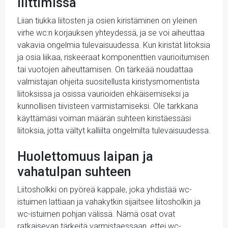
liittimissä
Liian tiukka liitosten ja osien kiristäminen on yleinen
virhe wc:n korjauksen yhteydessä, ja se voi aiheuttaa
vakavia ongelmia tulevaisuudessa. Kun kiristät liitoksia
ja osia liikaa, riskeeraat komponenttien vaurioitumisen
tai vuotojen aiheuttamisen. On tärkeää noudattaa
valmistajan ohjeita suositellusta kiristysmomentista
liitoksissa ja osissa vaurioiden ehkäisemiseksi ja
kunnollisen tiivisteen varmistamiseksi. Ole tarkkana
käyttämäsi voiman määrän suhteen kiristäessäsi
liitoksia, jotta vältyt kalliilta ongelmilta tulevaisuudessa.
Huolettomuus laipan ja
vahatulpan suhteen
Liitosholkki on pyöreä kappale, joka yhdistää wc-
istuimen lattiaan ja vahakytkin sijaitsee liitosholkin ja
wc-istuimen pohjan välissä. Nämä osat ovat
ratkaisevan tärkeitä varmistaessaan, ettei wc-