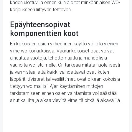
käden ulottuvilla ennen kuin aloitat minkäänlaisen WC-
korjaukseen liittyvän tehtävän.
Epäyhteensopivat
komponenttien koot
Eri kokoisten osien virheellinen käyttö voi olla yleinen
virhe wc-korjauksissa. Vääränkokoiset osat voivat
aiheuttaa vuotoja, tehottomuutta ja mahdollisia
vaurioita wc-istuimelle. On tärkeää mitata huolellisesti
ja varmistaa, että kaikki vaihdettavat osat, kuten
läppärit, tiivisteet tai vesiliittimet, ovat oikean kokoisia
tiettyyn wc-malliisi. Ajan käyttäminen mittojen
tarkistamiseen ennen osien vaihtamista voi säästää
sinut kalliilta ja aikaa vieviltä virheiltä pitkällä aikavälillä.