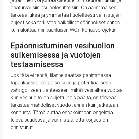
jättäminen voi johtaa oikeudellisiin seuraamuksiin ja
epäturvallisiin asuinolosuhteisiin. On äärimmäisen
tärkeää lukea ja ymmärtää huolellisesti valmistajan
ohjeet sekä tarkistaa paikalliset säännökset ennen
kuin aloittaa minkäänlaisen WC:n korjausprojektin.
Epäonnistuminen vesihuollon
sulkemisessa ja vuotojen
testaamisessa
Jos tätä ei tehdä, tilanne saattaa pahimmassa
tapauksessa johtaa sotkuun ja potentiaalisesti
vahingolliseen tilanteeseen, mikäli vesi alkaa vuotaa.
Kun vesihuolto on suljettu pois päältä, on tärkeää
tarkistaa mahdolliset vuodot ennen kuin jatketaan
korjausta. Tämä auttaa ennakoimaan ongelmia
tulevaisuudessa ja varmistaa, että korjaus on
onnistunut.