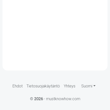
Ehdot
Tietosuojakäytäntö
Yhteys
Suomi
©
2026
- mustknowhow.com