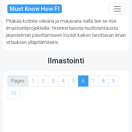
Must Know How FI
Pitäkää kotinne viileänä ja mukavana näillä tee-se-itse
ilmastointiprojekteilla. Yksinkertaisista huoltotehtävistä
järjestelmän päivittämiseen löydät kaiken tarvittavan ilman
virtauksen ylläpitämiseksi.
Ilmastointi
Pages
1
2
3
4
5
6
7
8
9
10