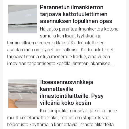
Parannetun ilmankierron
tarjoava kattotuulettimien
asennuksen lopullinen opas
Haluatko parantaa ilmankiertoa kotona
samalla kun lisäät tyylikkään ja
toiminnallisen elementin tilaasi? Kattotuulettimen
asentaminen on täydellinen ratkaisu. Kattotuulettimet
tarjoavat monia etuja modernille kodille, aina viileän
ilmavirran tarjoamisesta kesällä lämmön jakamisee...
Itseasennusvinkkejä
kannettaville
ilmastointilaitteille: Pysy
viileänä koko kesän
Kun lämpötilat nousevat ja kesän helle
muuttuu sietämättömäksi, monet omistajat etsivät
helpotusta käyttämällä kannettavia ilmastointilaitteita.