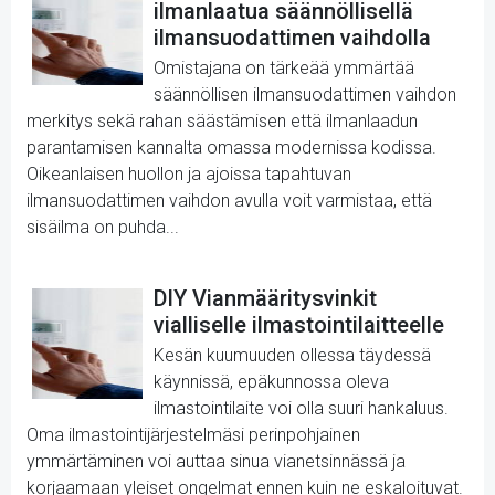
ilmanlaatua säännöllisellä
ilmansuodattimen vaihdolla
Omistajana on tärkeää ymmärtää
säännöllisen ilmansuodattimen vaihdon
merkitys sekä rahan säästämisen että ilmanlaadun
parantamisen kannalta omassa modernissa kodissa.
Oikeanlaisen huollon ja ajoissa tapahtuvan
ilmansuodattimen vaihdon avulla voit varmistaa, että
sisäilma on puhda...
DIY Vianmääritysvinkit
vialliselle ilmastointilaitteelle
Kesän kuumuuden ollessa täydessä
käynnissä, epäkunnossa oleva
ilmastointilaite voi olla suuri hankaluus.
Oma ilmastointijärjestelmäsi perinpohjainen
ymmärtäminen voi auttaa sinua vianetsinnässä ja
korjaamaan yleiset ongelmat ennen kuin ne eskaloituvat.