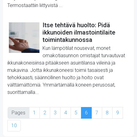
Termostaattiin liittyvistä ...
Itse tehtävä huolto: Pidä
ikkunoiden ilmastointilaite
toimintakunnossa
Kun lämpötilat nousevat, monet
omakotiasunnon omistajat turvautuvat
ikkunakoneisiinsa pitääkseen asuintilansa viileinä ja
mukavina. Jotta ikkunakoneesi toimii tasaisesti ja
tehokkaasti, säännöllinen huolto ja hoito ovat
välttämättömiä. Ymmärtämällä koneen perusosat,
suorittamalla...
Pages
1
2
3
4
5
6
7
8
9
10