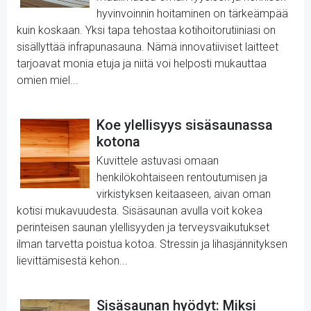
hyvinvoinnin hoitaminen on tärkeämpää
kuin koskaan. Yksi tapa tehostaa kotihoitorutiiniasi on
sisällyttää infrapunasauna. Nämä innovatiiviset laitteet
tarjoavat monia etuja ja niitä voi helposti mukauttaa
omien miel...
Koe ylellisyys sisäsaunassa
kotona
Kuvittele astuvasi omaan
henkilökohtaiseen rentoutumisen ja
virkistyksen keitaaseen, aivan oman
kotisi mukavuudesta. Sisäsaunan avulla voit kokea
perinteisen saunan ylellisyyden ja terveysvaikutukset
ilman tarvetta poistua kotoa. Stressin ja lihasjännityksen
lievittämisestä kehon...
Sisäsaunan hyödyt: Miksi