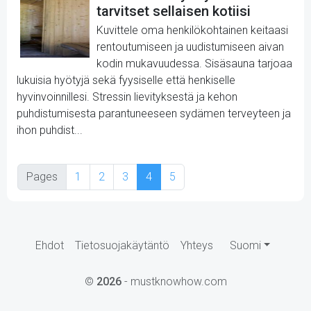
tarvitset sellaisen kotiisi
Kuvittele oma henkilökohtainen keitaasi
rentoutumiseen ja uudistumiseen aivan
kodin mukavuudessa. Sisäsauna tarjoaa
lukuisia hyötyjä sekä fyysiselle että henkiselle
hyvinvoinnillesi. Stressin lievityksestä ja kehon
puhdistumisesta parantuneeseen sydämen terveyteen ja
ihon puhdist...
Pages
1
2
3
4
5
Ehdot
Tietosuojakäytäntö
Yhteys
Suomi
©
2026
- mustknowhow.com