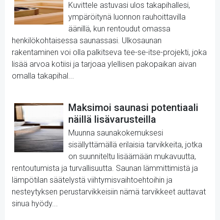
Kuvittele astuvasi ulos takapihallesi,
ympäröitynä luonnon rauhoittavilla
äänillä, kun rentoudut omassa
henkilökohtaisessa saunassasi. Ulkosaunan
rakentaminen voi olla palkitseva tee-se-itse-projekti, joka
lisää arvoa kotiisi ja tarjoaa ylellisen pakopaikan aivan
omalla takapihal...
Maksimoi saunasi potentiaali
näillä lisävarusteilla
Muunna saunakokemuksesi
sisällyttämällä erilaisia tarvikkeita, jotka
on suunniteltu lisäämään mukavuutta,
rentoutumista ja turvallisuutta. Saunan lämmittimistä ja
lämpötilan säätelystä viihtymisvaihtoehtoihin ja
nesteytyksen perustarvikkeisiin nämä tarvikkeet auttavat
sinua hyödy...