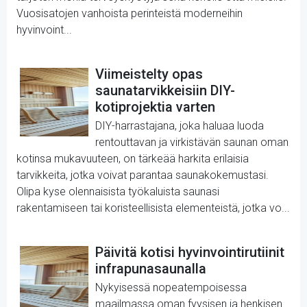
Vuosisatojen vanhoista perinteistä moderneihin
hyvinvoint...
Viimeistelty opas
saunatarvikkeisiin DIY-
kotiprojektia varten
DIY-harrastajana, joka haluaa luoda
rentouttavan ja virkistävän saunan oman
kotinsa mukavuuteen, on tärkeää harkita erilaisia
tarvikkeita, jotka voivat parantaa saunakokemustasi.
Olipa kyse olennaisista työkaluista saunasi
rakentamiseen tai koristeellisista elementeistä, jotka vo...
Päivitä kotisi hyvinvointirutiinit
infrapunasaunalla
Nykyisessä nopeatempoisessa
maailmassa oman fyysisen ja henkisen