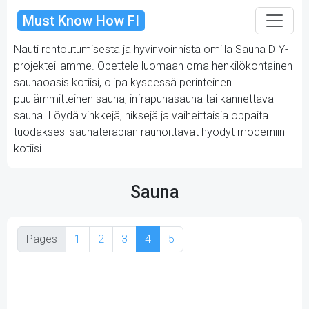
Must Know How FI
Nauti rentoutumisesta ja hyvinvoinnista omilla Sauna DIY-
projekteillamme. Opettele luomaan oma henkilökohtainen
saunaoasis kotiisi, olipa kyseessä perinteinen
puulämmitteinen sauna, infrapunasauna tai kannettava
sauna. Löydä vinkkejä, niksejä ja vaiheittaisia oppaita
tuodaksesi saunaterapian rauhoittavat hyödyt moderniin
kotiisi.
Sauna
Pages
1
2
3
4
5