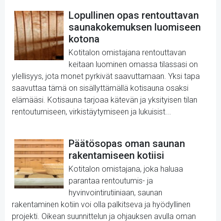
Lopullinen opas rentouttavan
saunakokemuksen luomiseen
kotona
Kotitalon omistajana rentouttavan
keitaan luominen omassa tilassasi on
ylellisyys, jota monet pyrkivät saavuttamaan. Yksi tapa
saavuttaa tämä on sisällyttämällä kotisauna osaksi
elämääsi. Kotisauna tarjoaa kätevän ja yksityisen tilan
rentoutumiseen, virkistäytymiseen ja lukuisist...
Päätösopas oman saunan
rakentamiseen kotiisi
Kotitalon omistajana, joka haluaa
parantaa rentoutumis- ja
hyvinvointirutiiniaan, saunan
rakentaminen kotiin voi olla palkitseva ja hyödyllinen
projekti. Oikean suunnittelun ja ohjauksen avulla oman